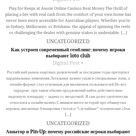
Play for Keeps at Aussie Online Casinos Real Money The thrill of
placing a bet with real cash from the comfort of your own home has
never been more accessible for Australian players. Whether you’re
in Sydney, Melbourne, or Brisbane, the appeal of spinning the reels
or challenging the dealer with genuine stakes is undeniable. […]
UNCATEGORIZED
Как устроен современный гемблинг: почему игроки
выбирают loto club
Digital Post
Российский рынок азартных развлечений за последние годы претерпел
кардинальные изменения.Легальные казино ушли в специальные зоны, а
онлайн-формат стал основным для миллионов пользователей.Но вот
парадокс: при таком обилии предложений найти действительно
надежную площадку – задача со звездочкой. Я сам долго скептически
относился к онлайн-казино.Слишком много историй про обманутых
игроков, внезапные блокировки счетов и “случайные” технические сбои
[…]
UNCATEGORIZED
Авиатор и Pin-Up: почему российские игроки выбирают