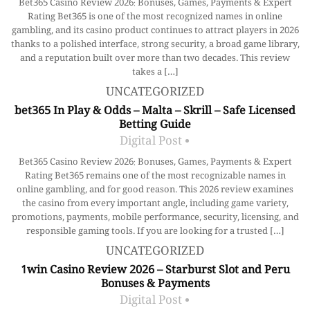
Bet365 Casino Review 2026: Bonuses, Games, Payments & Expert
Rating Bet365 is one of the most recognized names in online
gambling, and its casino product continues to attract players in 2026
thanks to a polished interface, strong security, a broad game library,
and a reputation built over more than two decades. This review
takes a […]
UNCATEGORIZED
bet365 In Play & Odds – Malta – Skrill – Safe Licensed
Betting Guide
Digital Post
Bet365 Casino Review 2026: Bonuses, Games, Payments & Expert
Rating Bet365 remains one of the most recognizable names in
online gambling, and for good reason. This 2026 review examines
the casino from every important angle, including game variety,
promotions, payments, mobile performance, security, licensing, and
responsible gaming tools. If you are looking for a trusted […]
UNCATEGORIZED
1win Casino Review 2026 – Starburst Slot and Peru
Bonuses & Payments
Digital Post