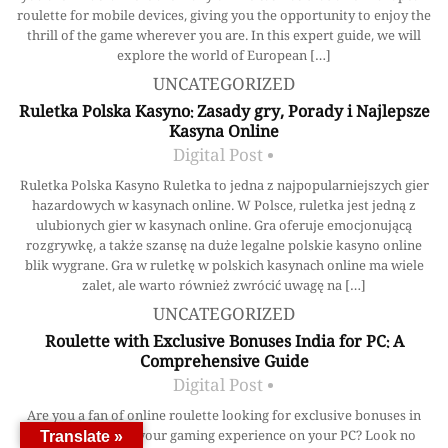
roulette for mobile devices, giving you the opportunity to enjoy the
thrill of the game wherever you are. In this expert guide, we will
explore the world of European […]
UNCATEGORIZED
Ruletka Polska Kasyno: Zasady gry, Porady i Najlepsze
Kasyna Online
Digital Post
Ruletka Polska Kasyno Ruletka to jedna z najpopularniejszych gier
hazardowych w kasynach online. W Polsce, ruletka jest jedną z
ulubionych gier w kasynach online. Gra oferuje emocjonującą
rozgrywkę, a także szansę na duże legalne polskie kasyno online
blik wygrane. Gra w ruletkę w polskich kasynach online ma wiele
zalet, ale warto również zwrócić uwagę na […]
UNCATEGORIZED
Roulette with Exclusive Bonuses India for PC: A
Comprehensive Guide
Digital Post
Are you a fan of online roulette looking for exclusive bonuses in
India to enhance your gaming experience on your PC? Look no
Translate »