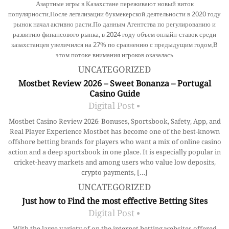
Азартные игры в Казахстане переживают новый виток
популярности.После легализации букмекерской деятельности в 2020 году
рынок начал активно расти.По данным Агентства по регулированию и
развитию финансового рынка, в 2024 году объем онлайн-ставок среди
казахстанцев увеличился на 27% по сравнению с предыдущим годом.В
этом потоке внимания игроков оказалась
UNCATEGORIZED
Mostbet Review 2026 – Sweet Bonanza – Portugal
Casino Guide
Digital Post
Mostbet Casino Review 2026: Bonuses, Sportsbook, Safety, App, and
Real Player Experience Mostbet has become one of the best-known
offshore betting brands for players who want a mix of online casino
action and a deep sportsbook in one place. It is especially popular in
cricket-heavy markets and among users who value low deposits,
crypto payments, […]
UNCATEGORIZED
Just how to Find the most effective Betting Sites
Digital Post