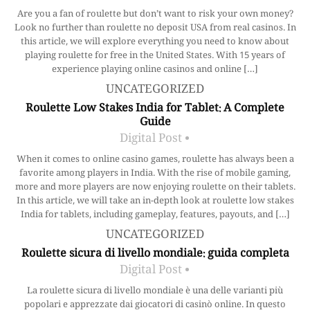
Are you a fan of roulette but don’t want to risk your own money?
Look no further than roulette no deposit USA from real casinos. In
this article, we will explore everything you need to know about
playing roulette for free in the United States. With 15 years of
experience playing online casinos and online […]
UNCATEGORIZED
Roulette Low Stakes India for Tablet: A Complete
Guide
Digital Post
When it comes to online casino games, roulette has always been a
favorite among players in India. With the rise of mobile gaming,
more and more players are now enjoying roulette on their tablets.
In this article, we will take an in-depth look at roulette low stakes
India for tablets, including gameplay, features, payouts, and […]
UNCATEGORIZED
Roulette sicura di livello mondiale: guida completa
Digital Post
La roulette sicura di livello mondiale è una delle varianti più
popolari e apprezzate dai giocatori di casinò online. In questo