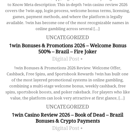
to Know Meta description: This in-depth 1win casino review 2026
covers the 1win app, login process, welcome bonus terms, licensing,
games, payment methods, and where the platform is legally
available. 1win has become one of the most recognizable names in
online gambling across several […]
UNCATEGORIZED
1win Bonuses & Promotions 2026 – Welcome Bonus
500% – Brazil – Fire Joker
Digital Post
1win Bonuses & Promotions 2026 Review: Welcome Offer,
Cashback, Free Spins, and Sportsbook Rewards 1win has built one
of the most layered promotional systems in online gambling,
combining a multi-stage welcome bonus, weekly cashback, free
spins, sportsbook boosts, and poker rakeback. For players who like
value, the platform can look very attractive at first glance, […]
UNCATEGORIZED
1win Casino Review 2026 – Book of Dead – Brazil
Bonuses & Crypto Payments
Digital Post