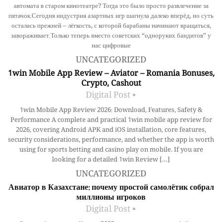
автомата в старом кинотеатре? Тогда это было просто развлечение за
пятачок.Сегодня индустрия азартных игр шагнула далеко вперёд, но суть
осталась прежней – лёгкость, с которой барабаны начинают вращаться,
завораживает.Только теперь вместо советских “одноруких бандитов” у
нас цифровые
UNCATEGORIZED
1win Mobile App Review – Aviator – Romania Bonuses,
Crypto, Cashout
Digital Post
1win Mobile App Review 2026: Download, Features, Safety &
Performance A complete and practical 1win mobile app review for
2026, covering Android APK and iOS installation, core features,
security considerations, performance, and whether the app is worth
using for sports betting and casino play on mobile. If you are
looking for a detailed 1win Review […]
UNCATEGORIZED
Авиатор в Казахстане: почему простой самолётик собрал
миллионы игроков
Digital Post