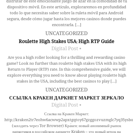
disfrutar de este emocionante juego de azar en la comodidad de tu
dispositivo móvil. En este artículo, exploraremos en profundidad
todo lo que necesitas saber sobre la ruleta móvil para Android
segura, desde cómo jugar hasta los mejores casinos donde puedes
encontrarla. […]
UNCATEGORIZED
Roulette High Stakes USA: High RTP Guide
Digital Post
Are you a high roller looking for a thrilling and rewarding casino
game? Look no further than roulette high stakes USA with its high
Return to Player (RTP) rate. In this comprehensive guide, we will
explore everything you need to know about playing roulette high
stakes in the USA, including the best casinos to play […]
UNCATEGORIZED
ССЫЛКА КРАКЕН ДАРКНЕТ МАРКЕТ ЗЕРКАЛО
Digital Post
Ссылка на Кракен Маркет:
http://kraken2tr7eohw6acwwp2apxtgqtoy67gzggozvuzmglc7yq35ysbo
(заходить через Tor Browser) Кра́кен: новый анонимный рынок
наркотиков в российском даркнете Kraken – это новый игрок на