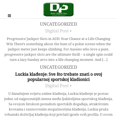
UNCATEGORIZED
Digital Post
Progressive Jackpot Slots in AUD: Your Chance at a Life-Changing
Win There’s something about the hum of a pokie screen when the
jackpot meter just keeps climbing. For Aussies who love a punt,
progressive jackpot slots are the ultimate thrill – a single spin could
turn a lazy Sunday arvo into a life-changing moment. And […]
UNCATEGORIZED
Luckia klađenje: Sve što trebate znati o ovoj
popularnoj sportskoj kladionici
Digital Post
U današnjem svijetu online klađenja, Luckia klađenje je postao
jedno od najpoznatijih imena među ljubiteljima sportskog klađenja.
Sa svojom širokom ponudom sportskih događaja, atraktivnim
kvotama i raznovrsnim mogućnostima klađenja, Luckia pruža
vrhunski doživljaj klađenja koji privlači igrače svih profila. U ovom