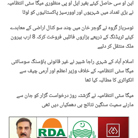
این او سی حاصل کیئے بغیر ایل او پی منظوری میگا سٹی انتظامیہ
نے بڑی تعداد میں شہریوں اور اوورسیز پاکستانیوں کو لوٹا
نوسرباز گروہ نے گوجر خان میں چند سو کنال اراضی کے معاہدے
کیئے ٹریڈنگ کے ذریعے ہزاروں فائلیں فروخت کرکہ 8 ارب بیرون
ملک منتقل کر دئیے
اسلام آباد کے شہری راجا شبیر نے غیر قانونی ہاؤسنگ سوسائٹی
میگا سٹی انتظامیہ کے خلاف وزیر اعظم اور آرمی چیف سے
انکوائری کا مطالبہ کیا تھا
میگا سٹی انتظامیہ نے گزشتہ روز درخواست گزار کو جان سے
مارنے سمیت سنگین نتائج ہی دھمکیاں دیں تھی