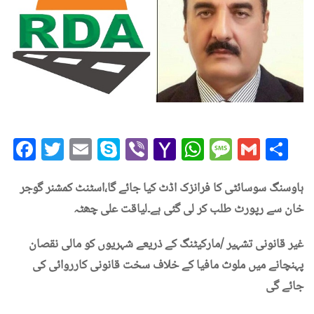
Facebook
Twitter
Email
Skype
Viber
Yahoo
WhatsAp
Messag
Gmai
Sh
Mail
ہاوسنگ سوسائٹی کا فرانزک اڈٹ کیا جائے گا،اسٹنٹ کمشنر گوجر
خان سے رپورٹ طلب کر لی گئی ہے۔لیاقت علی چھٹہ
غیر قانونی تشہیر /مارکیٹنگ کے ذریعے شہریوں کو مالی نقصان
پہنچانے میں ملوث مافیا کے خلاف سخت قانونی کارروائی کی
جائے گی