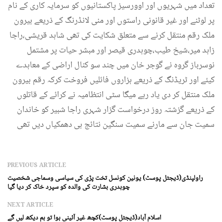
تعداد میں شہریوں اور اوورسیز پاکستانیوں کو سرمایہ کاری کے نام
پر لوٹنے اور غیر قانونی راستوں اور منی لانڈرنگ کے ذریعے بیرون
ملک رقم منتقل کرنے سے متعلق شکایت کی تھی شاہد قریشی،راجا
زاہد میر،شیخ طیب،چوہدری قیصر اور مبشر حیات پر مشتمل
نوسرباز گروہ نے گوجر خان میں چند سو کنال اراضی کے معاہدے
کیئے اور ٹریڈنگ کے ذریعے ہزاروں فائلیں فروخت کرکہ رقم بیرون
ملک منتقل کر دی یاد رہے میگا سٹی انتظامیہ نے کرائے کے قاتلوں
کے ذریعے گزشتہ روز درخواست گزار شہری راجا شبیر کو خاندان
سمیت جان سے مارنے سمیت سنگین نتائج ہی دھمکیاں دیں تھی
PREVIOUS ARTICLE
راولپنڈی(ڈیجٹل پوسٹ) یونین کونسل تخت پڑی کی سیاسی وسماجی شخصیت
چوہدری بشارت کی والدہ کو سپرد خاک کر دیا گیا
NEXT ARTICLE
اسلام آباد(ڈیجٹل پوسٹ)کچھ غیر آئینی ہوا تو ہم دیکھ لیں گے