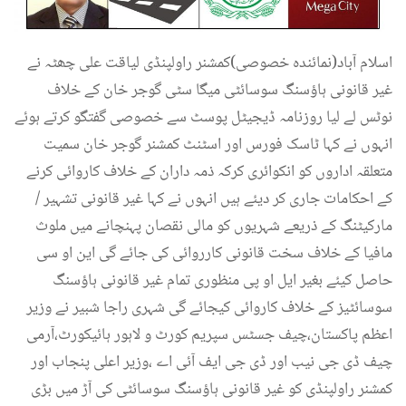
اسلام آباد(نمائندہ خصوصی)کمشنر راولپنڈی لیاقت علی چھٹہ نے
غیر قانونی ہاؤسنگ سوسائٹی میگا سٹی گوجر خان کے خلاف
نوٹس لے لیا روزنامہ ڈیجیٹل پوسٹ سے خصوصی گفتگو کرتے ہوئے
انہوں نے کہا ٹاسک فورس اور اسٹنٹ کمشنر گوجر خان سمیت
متعلقہ اداروں کو انکوائری کرکہ ذمہ داران کے خلاف کاروائی کرنے
کے احکامات جاری کر دیئے ہیں انہوں نے کہا غیر قانونی تشہیر /
مارکیٹنگ کے ذریعے شہریوں کو مالی نقصان پہنچانے میں ملوث
مافیا کے خلاف سخت قانونی کارروائی کی جائے گی این او سی
حاصل کیئے بغیر ایل او پی منظوری تمام غیر قانونی ہاؤسنگ
سوسائٹیز کے خلاف کاروائی کیجائے گی شہری راجا شبیر نے وزیر
اعظم پاکستان،چیف جسٹس سپریم کورٹ و لاہور ہائیکورٹ،آرمی
چیف ڈی جی نیب اور ڈی جی ایف آئی اے ،وزیر اعلی پنجاب اور
کمشنر راولپنڈی کو غیر قانونی ہاؤسنگ سوسائٹی کی آڑ میں بڑی