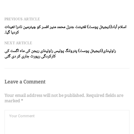
PREVIOUS ARTICLE
اسلام آباد(ڈیجیٹل پوسٹ) لفٹیننٹ جنرل محمد منیر افسر کو چیئرمین نادرا تعینات
کردیا گیا۔
NEXT ARTICLE
راولپنڈی(ڈیجیٹل پوسٹ) پٹرولنگ پولیس راولپنڈی ریجن کی ماہ اگست کی
کارکردگی رپورٹ جاری کر دی گئی
Leave a Comment
Your email address will not be published. Required fields are
marked *