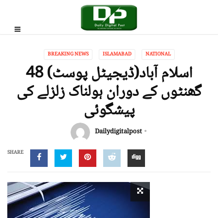
BREAKING NEWS
ISLAMABAD
NATIONAL
اسلام آباد(ڈیجیٹل پوسٹ) 48
گھنٹوں کے دوران ہولناک زلزلے کی
پیشگوئی
Dailydigitalpost
SHARE