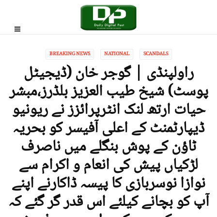
BREAKING NEWS
NATIONAL
SCANDALS
راولپنڈی | گوجر خان (ڈیجیٹل
پوسٹ) شیخ طیب العزیز بلڈرز،مبشر
حیات ارتھ لنک انٹرپرائزز نے ریونیو
ڈیپارٹمنٹ کے اعلی آفیسر کو بحریہ
ٹاؤن کے پوش بنگلے میں ناصرف
لڑکیاں پیش کی انعام و اکرام سے
نوازا نوسربازی کا پیسہ ڈاکارنے اپنے
آپ کو بچانے کیلئے اس قدر گر گئے کہ