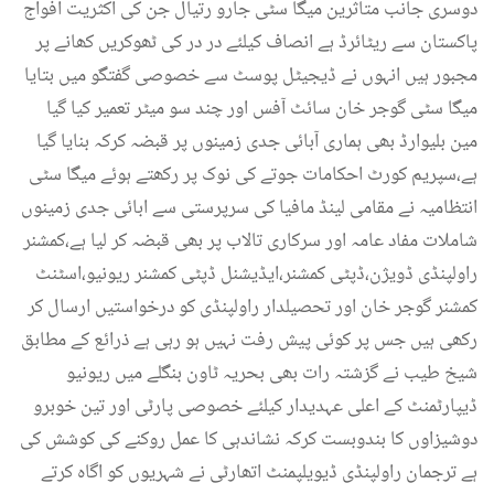
دوسری جانب متاثرین میگا سٹی جارو رتیال جن کی اکثریت افواج
پاکستان سے ریٹائرڈ ہے انصاف کیلئے در در کی ٹھوکریں کھانے پر
مجبور ہیں انہوں نے ڈیجیٹل پوسٹ سے خصوصی گفتگو میں بتایا
میگا سٹی گوجر خان سائٹ آفس اور چند سو میٹر تعمیر کیا گیا
مین بلیوارڈ بھی ہماری آبائی جدی زمینوں پر قبضہ کرکہ بنایا گیا
ہے،سپریم کورٹ احکامات جوتے کی نوک پر رکھتے ہوئے میگا سٹی
انتظامیہ نے مقامی لینڈ مافیا کی سرپرستی سے ابائی جدی زمینوں
شاملات مفاد عامہ اور سرکاری تالاب پر بھی قبضہ کر لیا ہے،کمشنر
راولپنڈی ڈویژن،ڈپٹی کمشنر،ایڈیشنل ڈپٹی کمشنر ریونیو،اسٹنٹ
کمشنر گوجر خان اور تحصیلدار راولپنڈی کو درخواستیں ارسال کر
رکھی ہیں جس پر کوئی پیش رفت نہیں ہو رہی ہے ذرائع کے مطابق
شیخ طیب نے گزشتہ رات بھی بحریہ ٹاون بنگلے میں ریونیو
ڈیپارٹمنٹ کے اعلی عہدیدار کیلئے خصوصی پارٹی اور تین خوبرو
دوشیزاوں کا بندوبست کرکہ نشاندہی کا عمل روکنے کی کوشش کی
ہے ترجمان راولپنڈی ڈیویلپمنٹ اتھارٹی نے شہریوں کو اگاہ کرتے