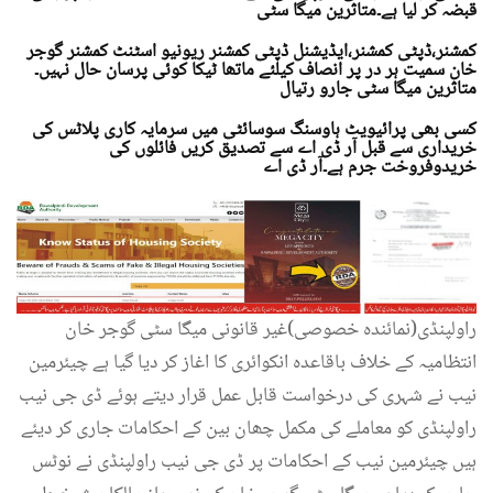
قبضہ کر لیا ہے۔متاثرین میگا سٹی
کمشنر،ڈپٹی کمشنر،ایڈیشنل ڈپٹی کمشنر ریونیو اسٹنٹ کمشنر گوجر
خان سمیت ہر در پر انصاف کیلئے ماتھا ٹیکا کوئی پرسان حال نہیں۔
متاثرین میگا سٹی جارو رتیال
کسی بھی پرائیویٹ ہاوسنگ سوسائٹی میں سرمایہ کاری پلاٹس کی
خریداری سے قبل آر ڈی اے سے تصدیق کریں فائلوں کی
خریدوفروخت جرم ہے۔آر ڈی اے
راولپنڈی(نمائندہ خصوصی)غیر قانونی میگا سٹی گوجر خان
انتظامیہ کے خلاف باقاعدہ انکوائری کا اغاز کر دیا گیا ہے چیئرمین
نیب نے شہری کی درخواست قابل عمل قرار دیتے ہوئے ڈی جی نیب
راولپنڈی کو معاملے کی مکمل چھان بین کے احکامات جاری کر دیئے
ہیں چیئرمین نیب کے احکامات پر ڈی جی نیب راولپنڈی نے نوٹس