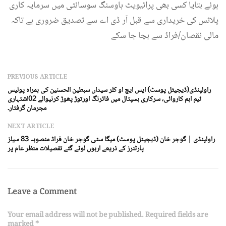
ہوئے بتایا کسی بھی پرائیویٹ ہاوسنگ سوسائٹی میں سرمایہ کاری
پلاٹس کی خریداری سے قبل آر ڈی اے سے تصدیق ضروری ہے تاکہ
مالی نقصان/فراڈ سے بچا جا سکے
PREVIOUS ARTICLE
راولپنڈی(ڈیجیٹل پوسٹ) ایس ایچ او کلر سیداں سبطین الحسنین کی ہمراہ پولیس
ٹیم اہم کاروائی، سرکاری ہسپتال میں فائرنگ اورتوڑ پھوڑ کرنیوالے 02اشتہاری
مجرمان گرفتار۔
NEXT ARTICLE
راولپنڈی | گوجر خان (ڈیجیٹل پوسٹ) میگا سٹی گوجر خان فراڈ منصوبہ 83 سیلز
پارٹنرز کے ذریعے اربوں لوٹے گئے تفصیلات منظر عام پر
Leave a Comment
Your email address will not be published. Required fields are
marked *