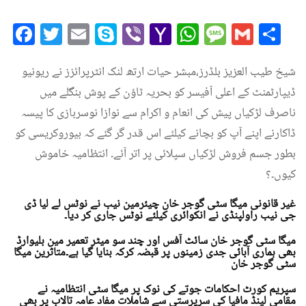
Facebook
Twitter
Email
Skype
Viber
Yahoo
WhatsAp
Messag
Gmai
Sh
Mail
شیخ طیب العزیز بلڈرز،مبشر حیات ارتھ لنک انٹرپرائزز نے ریونیو
ڈیپارٹمنٹ کے اعلی آفیسر کو بحریہ ٹاؤن کے پوش بنگلے میں
ناصرف لڑکیاں پیش کی انعام و اکرام سے نوازا نوسربازی کا پیسہ
ڈاکارنے اپنے آپ کو بچانے کیلئے اس قدر گر گئے کہ بیوروکریسی کو
بطور جسم فروش لڑکیاں سپلائی پر اتر آئے۔ انتظامیہ خاموش
کیوں۔؟
غیر قانونی میگا سٹی گوجر خان چیئرمین نیب نے نوٹس لے لیا ڈی
جی نیب راولپنڈی نے انکوائری کیلئے نوٹس جاری کر دیا۔
میگا سٹی گوجر خان سائٹ آفس اور چند سو میٹر تعمیر مین بلیوارڈ
بھی ہماری آبائی جدی زمینوں پر قبضہ کرکہ بنایا گیا ہے۔متاثرین میگا
سٹی گوجر خان
سپریم کورٹ احکامات جوتے کی نوک پر میگا سٹی انتظامیہ نے
مقامی لینڈ مافیا کی سرپرستی سے شاملات مفاد عامہ تالاب پر بھی