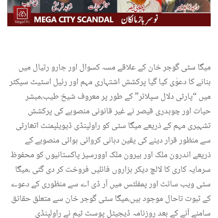
میگا سٹی گوجر خان کے علاقے مسہ کسوال اور جارو رتیال میں
بنانے کا دعوٰی کیا گیا پرکشش اشتہاری مہم اور رئیل اسٹیٹ سیکٹر
میں “پارٹی دلال سپلائر” کے طور پر معروف شیخ طیب،مبشر
حیات اور چوہدری قیصر نے غیر قانونی منصوبے کی پرکشش
تشہیری مہم کے ذریعے میگا سٹی کو راولپنڈی ڈیویلپمنٹ اتھارٹی
سے منظور قرار دینے کی یقین دہانی کروائی ہوائی منصوبے کے
ذریعے اندرون ملک اور بیرون ملک اوورسیز پاکستانیوں کو محفوظ
سرمایہ کاری کا لالچ دیکر ہزاروں فائلیں فروخت کر دی گئی ،میگا
سٹی ویب سائٹ اور پمفلٹس میں آر ڈی اے سے منظوری کے دعوے
کے ثبوت تاحال موجود ہیں،میگا سٹی گوجر خان سے متعلق حقائق
سامنے آنے کے بعد روزنامہ ڈیجیٹل پوسٹ ٹیم نے راولپنڈی