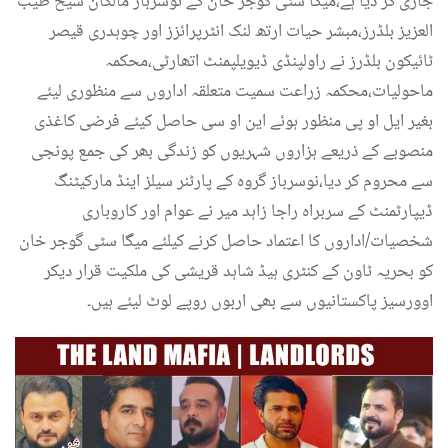
جاری کر دیا ہے،میگا سٹی گوجر خان کے نوسرباز مالکان شیخ طیب
العزیز بلڈرز،مبشر حیات ارتھ لنک انٹرپرائزز اور چوہدری قیصر
ٹائیکون بلڈرز نے راولپنڈی ڈیویلپمنٹ اتھارٹی،محکمہ
ماحولیات،محکمہ زراعت سمیت متعلقہ اداروں سے منظوری لیئے
بغیر ایل او پی منظور ہوئے این او سی حاصل کیئے فرضی کاغذی
منصوبے کے ذریعے ہزاروں شہریوں کو زندگی بھر کی جمع پونجی
سے محروم کر دیا،نوسرباز گروہ کے پارٹنر سیلز اینڈ مارکیٹنگ
ڈیپارٹمنٹ کے سربراہ راجا زاہد میر نے عوام اور کاروباری
شخصیات/اداروں کا اعتماد حاصل کرنے کیلئے میگا سٹی گوجر خان
کو بحریہ ٹاون کے کنٹری ہیڈ شاہد قریشی کی ملکیت قرار دیکر
اوورسیز پاکستانیوں سے بھی اربوں روپے لوٹ لیئے ہیں۔