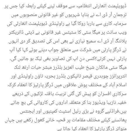
ڈیویلپمنٹ اتھارٹی انتظامیہ سے موقف لینے کیلئے رابطہ کیا جس پر
ترجمان آر ڈی اے نے بتایا شہریوں کو غیر قانونی منصوبوں میں
سرمایہ کاری سے بارہا روکا گیا ہے راولپنڈی ڈیویلپمنٹ اتھارٹی کی
ویب سائٹ پر میگا سٹی کا سٹیٹس غیر قانونی ہے ڈپٹی ڈائریکٹر
پلاننگ آر ڈی اے سمیع نیازی نے بھی اس کی تصدیق کر دی انہوں
نے ڈرگز پارٹی میں شرکت سے متعلق جواب دیتے ہوئے کہا کیا آپ
پارٹی نہیں کرتے؟کسی دن اپ کی تصاویر بھی لیک ہو جائیں گی۔
میگا سٹی مالکان شیخ طیب العزیز بلڈرز مبشر حیات ارتھ لنک
انٹرپرائزز چوہدری قیصر ٹائیکون بلڈرز بحریہ ٹاؤن راولپنڈی اور
اسلام آباد کے مختلف پوش علاقوں میں ڈرگز پارٹیز کا انعقاد کرکہ
سرکاری افسران کو پیش کی گئی تربیت یافتہ لڑکیوں کے ذریعے
خفیہ نازیبا ویڈیوز بنا کر متعلقہ اداروں کی کاروائی کی بچ جاتے
ہیں،فراڈئیے گروہ نے بڑی رئیل اسٹیٹ کمپنیوں اور ایجنٹس
پھانسنے کیلئے مختلف مقامات پر قحبہ خانے کھول رکھے ہیں جہاں
متواتر ڈرگز پارٹیز کا انعقاد کیا جاتا ہے