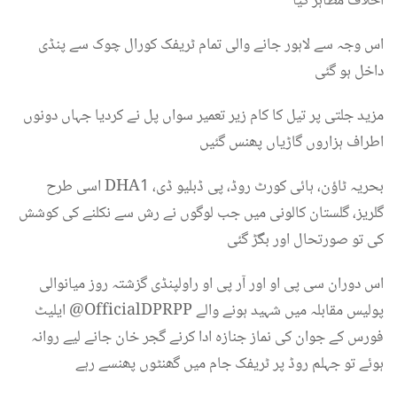
اخلاف مظاہر کیا
‏اس وجہ سے لاہور جانے والی تمام ٹریفک کورال چوک سے پنڈی
داخل ہو گئی
‏مزید جلتی پر تیل کا کام زیر تعمیر سواں پل نے کردیا جہاں دونوں
اطراف ہزاروں گاڑیاں پھنس گئیں
‏اسی طرح DHA1 ‏بحریہ ٹاؤن، ہائی کورٹ روڈ، پی ڈبلیو ڈی،
گلریز، گلستان کالونی میں جب لوگوں نے رش سے نکلنے کی کوشش
کی تو صورتحال اور بگڑ گئی
‏اس دوران سی پی او اور آر پی او راولپنڈی گزشتہ روز میانوالی
پولیس مقابلہ میں شہید ہونے والے ⁦‪@OfficialDPRPP‬⁩ ایلیٹ
فورس کے جوان کی نماز جنازہ ادا کرنے گجر خان جانے لیے روانہ
ہوئے تو جہلم روڈ پر ٹریفک جام میں گھنٹوں پھنسے رہے