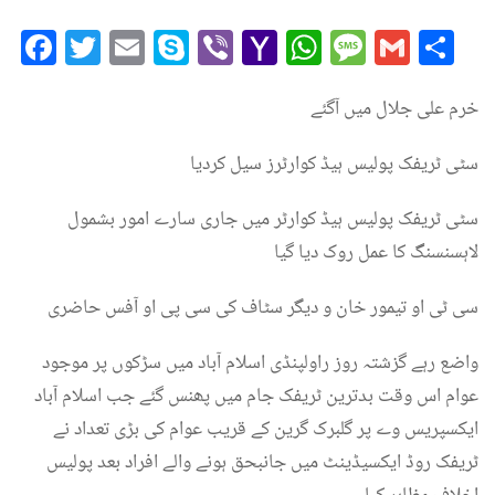
Facebook
Twitter
Email
Skype
Viber
Yahoo
WhatsAp
Messag
Gmai
Sh
Mail
خرم علی جلال میں آگئے
‏سٹی ٹریفک پولیس ہیڈ کوارٹرز سیل کردیا
‏سٹی ٹریفک پولیس ہیڈ کوارٹر میں جاری سارے امور بشمول
لاہسنسنگ کا عمل روک دیا گیا
‏سی ٹی او تیمور خان و دیگر سٹاف کی سی پی او آفس حاضری
‏واضع رہے گزشتہ روز راولپنڈی اسلام آباد میں سڑکوں پر موجود
عوام اس وقت بدترین ٹریفک جام میں پھنس گئے جب اسلام آباد
ایکسپریس وے پر گلبرک گرین کے ‏قریب عوام کی بڑی تعداد نے
ٹریفک روڈ ایکسیڈینٹ میں جانبحق ہونے والے افراد بعد پولیس