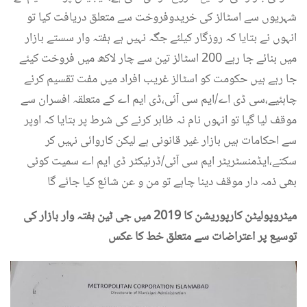
شہریوں سے اسٹالز کی خریدوفروخت سے متعلق دریافت کیا تو
انہوں نے بتایا کہ روزگار کیلئے جگہ نہیں ہے ہفتہ وار سستے بازار
میں بنائے جا رہے 200 اسٹالز تین سے چار لاکھ میں فروخت کیئے
جا رہے ہیں حکومت کو اسٹالز غریب افراد میں مفت تقسیم کرنے
چاہئیے،سی ڈی اے/ایم سی آئی،ڈی ایم اے کے متعلقہ افسران سے
موقف لیا گیا تو انہوں نام نہ ظاہر کرنے کی شرط پر بتایا کہ اوپر
سے احکامات ہیں بازار غیر قانونی ہے لیکن کاروائی نہیں کر
سکتے،ایڈمنسٹریٹر ایم سی آئی/ڈرئیکٹر ڈی ایم اے سمیت کوئی
بھی ذمہ دار موقف دینا چاہے تو من و عن شائع کیا جائے گا
میٹروپولیٹن کارپوریشن کا 2019 میں جی ٹین ہفتہ وار بازار کی
توسیع پر اعتراضات سے متعلق خط کا عکس