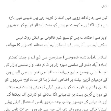
دیں
تین سے چار لاکھ روپے میں اسٹالز خرید رہے ہیں مہینے میں بارہ
دن بازار لگتا ہے حکومت غریبوں کو مفت اسٹالز فراہم کرے۔شہری
اوپر سے احکامات ہیں توسیع غیر قانونی ہے لیکن روک نہیں
سکتے،ایم سی آئی،سی ڈی اے،ڈی ایم اے متعلقہ افسران کا موقف
اسلام آباد(نمائندہ خصوصی) چیئرمین سی ڈی اے و چیف کمشنر
اسلام آباد دفتر کے سامنے سبزہ زار پر قائم ہفتہ وار سستے بازار کی
غیر قانونی توسیع جاری ہے،قبضہ مافیا جی ٹین اور جی الیون ون
کے درمیان گرین بیلٹ پر اضافی اسٹالز بنا کر سادہ لوح شہریوں کو
بھاری رقوم پر فروخت کر رہے ہیں ڈیلی ڈیجیٹل پوسٹ ٹیم وزٹ
کے دوران گرین بیلٹ پر شامیانے لگا علاقے کو کارڈن آف دیکھا گیا
اور شامیانے کے دوسری جانب چند مزدور بانس استعمال کرتے ہوئے
اسٹالز بنانے میں مصروف نظر آئے جن سے ضروری اجازت نامے بھی