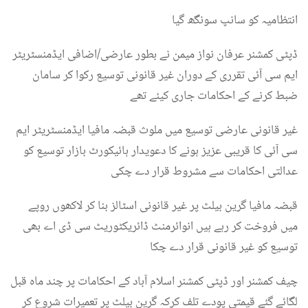
انتظامیہ کو سانپ سونگھ گیا
ڈپٹی کمشنر عرفان نواز میمن نے بطور عارضی/اضافی ایڈمنسٹریٹر
ایم سی آئی تقرری کے دوران غیر قانونی توسیع رکوا کر سامان
ضبط کرنے کے احکامات جاری کیئے تھے
غیر قانونی عارضی توسیع میں ملوث قبضہ مافیا ایڈمنسٹریٹر ایم
سی آئی کا قریبی عزیز ہونے کا دعویدار ہائیکورٹ بازار توسیع کو
عدالتی احکامات سے مشروط قرار دے چکی
قبضہ مافیا گرین بیلٹ پر غیر قانونی اسٹالز بنا کر لاکھوں روپے
میں فروخت کر رہے ہیں انوائرمنٹ ڈائریکٹوریٹ سی ڈی اے بھی
توسیع کو غیر قانونی قرار دے چکا
چیف کمشنر اور ڈپٹی کمشنر اسلام آباد کے احکامات پر چند ماہ قبل
لگائے گئے قیمتی پودے تلف کرکہ گرین بیلٹ پر تعمیرات شروع کر