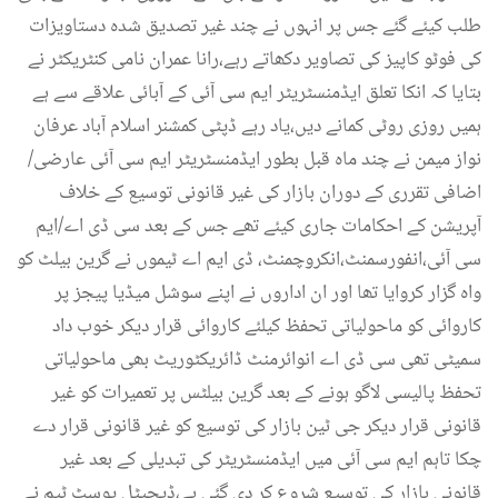
طلب کیئے گئے جس پر انہوں نے چند غیر تصدیق شدہ دستاویزات
کی فوٹو کاپیز کی تصاویر دکھاتے رہے،رانا عمران نامی کنٹریکٹر نے
بتایا کہ انکا تعلق ایڈمنسٹریٹر ایم سی آئی کے آبائی علاقے سے ہے
ہمیں روزی روٹی کمانے دیں،یاد رہے ڈپٹی کمشنر اسلام آباد عرفان
نواز میمن نے چند ماہ قبل بطور ایڈمنسٹریٹر ایم سی آئی عارضی/
اضافی تقرری کے دوران بازار کی غیر قانونی توسیع کے خلاف
آپریشن کے احکامات جاری کیئے تھے جس کے بعد سی ڈی اے/ایم
سی آئی،انفورسمنٹ،انکروچمنٹ، ڈی ایم اے ٹیموں نے گرین بیلٹ کو
واہ گزار کروایا تھا اور ان اداروں نے اپنے سوشل میڈیا پیجز پر
کاروائی کو ماحولیاتی تحفظ کیلئے کاروائی قرار دیکر خوب داد
سمیٹی تھی سی ڈی اے انوائرمنٹ ڈائریکٹوریٹ بھی ماحولیاتی
تحفظ پالیسی لاگو ہونے کے بعد گرین بیلٹس پر تعمیرات کو غیر
قانونی قرار دیکر جی ٹین بازار کی توسیع کو غیر قانونی قرار دے
چکا تاہم ایم سی آئی میں ایڈمنسٹریٹر کی تبدیلی کے بعد غیر
قانونی بازار کی توسیع شروع کر دی گئی ہے،ڈیجیٹل پوسٹ ٹیم نے