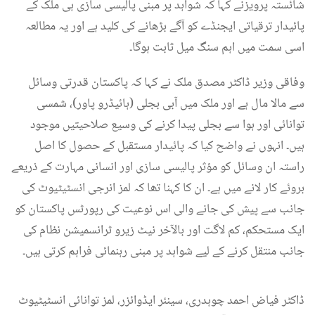
شائستہ پرویزنے کہا کہ شواہد پر مبنی پالیسی سازی ہی ملک کے
پائیدار ترقیاتی ایجنڈے کو آگے بڑھانے کی کلید ہے اور یہ مطالعہ
اسی سمت میں اہم سنگ میل ثابت ہوگا۔
وفاقی وزیر ڈاکٹر مصدق ملک نے کہا کہ پاکستان قدرتی وسائل
سے مالا مال ہے اور ملک میں آبی بجلی (ہائیڈرو پاور)، شمسی
توانائی اور ہوا سے بجلی پیدا کرنے کی وسیع صلاحیتیں موجود
ہیں۔ انہوں نے واضح کیا کہ پائیدار مستقبل کے حصول کا اصل
راستہ ان وسائل کو مؤثر پالیسی سازی اور انسانی مہارت کے ذریعے
بروئے کار لانے میں ہے۔ ان کا کہنا تھا کہ لمز انرجی انسٹیٹیوٹ کی
جانب سے پیش کی جانے والی اس نوعیت کی رپورٹس پاکستان کو
ایک مستحکم، کم لاگت اور بالآخر نیٹ زیرو ٹرانسمیشن نظام کی
جانب منتقل کرنے کے لیے شواہد پر مبنی رہنمائی فراہم کرتی ہیں۔
ڈاکٹر فیاض احمد چوہدری، سینئر ایڈوائزر، لمز توانائی انسٹیٹیوٹ