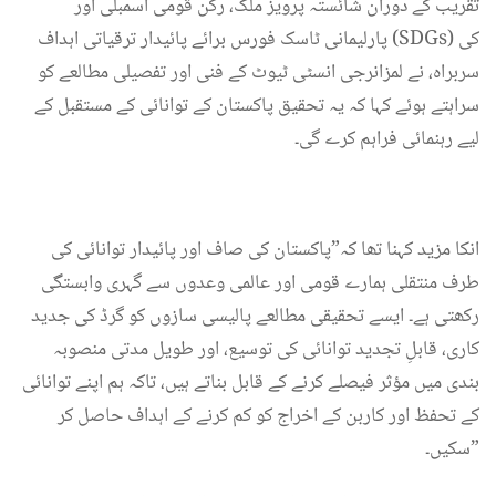
تقریب کے دوران شائستہ پرویز ملک، رکن قومی اسمبلی اور
پارلیمانی ٹاسک فورس برائے پائیدار ترقیاتی اہداف (SDGs) کی
سربراہ، نے لمزانرجی انسٹی ٹیوٹ کے فنی اور تفصیلی مطالعے کو
سراہتے ہوئے کہا کہ یہ تحقیق پاکستان کے توانائی کے مستقبل کے
لیے رہنمائی فراہم کرے گی۔
انکا مزید کہنا تھا کہ”پاکستان کی صاف اور پائیدار توانائی کی
طرف منتقلی ہمارے قومی اور عالمی وعدوں سے گہری وابستگی
رکھتی ہے۔ ایسے تحقیقی مطالعے پالیسی سازوں کو گرڈ کی جدید
کاری، قابلِ تجدید توانائی کی توسیع، اور طویل مدتی منصوبہ
بندی میں مؤثر فیصلے کرنے کے قابل بناتے ہیں، تاکہ ہم اپنے توانائی
کے تحفظ اور کاربن کے اخراج کو کم کرنے کے اہداف حاصل کر
سکیں۔”