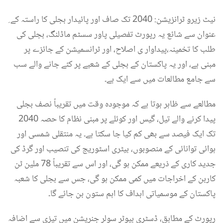
ِ نیٹ زیرو ٹرانزیشن: 2040 تک صاف اور پائیدار بجلی کا راستہ کے
عنوان سے شائع یہ رپورٹ تفصیلی پاور سسٹم ماڈلنگ، بجلی کی
طلب کا تخمینہ،پیداوار ی اصلاح، اور ٹرانسمیشن کے جائزے پر
مبنی ہے، اور یہ پاکستان کے بجلی کے شعبے پر کئے جانے والے سب
سے جامع مطالعات میں سے ایک ہے۔
مطالعے سے ظاہر ہوتا ہے کہ موجودہ وقت میں تقریباً نصف بجلی
پیدا کرنے والے تیل، گیس اور کوئلے پر مبنی نظام کا حصہ 2040
تک ایک فیصد سے بھی کم کیا جا سکتا ہے۔ یہ منتقلی شمسی اور
ہوائی توانائی کے منصوبوں، بیٹری اسٹوریج کی تنصیب اور گرڈ کی
جدید کاری کے ذریعے ممکن ہو گی، اور اس سے تقریباً 78 ملین ٹن
کاربن کے اخراجات میں کمی ممکن ہو گی، جس سے بجلی کا شعبہ
پاکستان کے موسمیاتی اہداف کا اہم ستون بن جائے گا۔
رپورٹ کے مطابق، ڈسٹری بیوٹر سولر جنریشن میں تیزی سے اضافہ