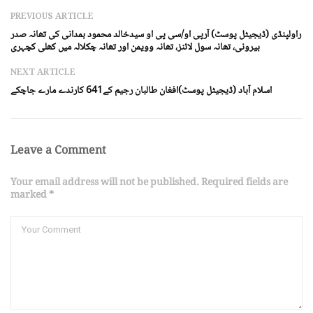
PREVIOUS ARTICLE
راولپنڈی (ڈیجیٹل پوسٹ) آرپی او/سی پی او سیدخالد محمود ہمدانی کی تھانہ صدر
بیرونی، تھانہ سول لائنز، تھانہ وویمن اور تھانہ چکلالہ میں کھلی کچہری
NEXT ARTICLE
اسلام آباد (ڈیجیٹل پوسٹ)افغان طالبان رجیم کے641 کارندے مارے جاچکے
Leave a Comment
Your email address will not be published. Required fields are
marked *