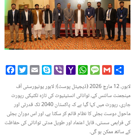
Facebook
Twitter
Email
Skype
Viber
Yahoo
WhatsAp
Messag
Gmai
Sh
Mail
لاہور، 12 مارچ 2026 (ڈیجیٹل پوسٹ): لاہور یونیورسٹی آف
مینجمنٹ سائنس کے، توانائی انسٹیٹیوٹ کی تازہ تکنیکی رپورٹ
جاری، رپورٹ میں کہا گیا ہے کہ پاکستان 2040 تک قدرتی اور
ماحول دوست بجلی کا نظام قائم کر سکتا ہے، اور اس دوران بجلی
کی فراہمی سستی، قابل اعتماد اور طویل مدتی توانائی کی حفاظت
کے ساتھ ممکن ہو گی۔