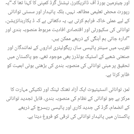
اور چیئرمین بورڈ آف ڈائریکٹرز، نیشنل گرڈ کمپنی کا کہنا تھا کہ“یہ
رپورٹ محض تعلیمی مطالعہ نہیں، بلکہ پائیدار اور سستی توانائی
کے لیے عملی خاکہ فراہم کرتی ہے۔ یہ دکھاتی ہے کہ ڈ یکاربنائزیشن،
توانائی کی سکیورٹی اور اقتصادی افادیت مربوط منصوبہ بندی اور
ادارہ جاتی ہم آہنگی کے ذریعے ممکن ہیں۔”
تقریب میں سینئر پالیسی ساز، ریگولیٹری اداروں کے نمائندگان اور
صنعتی شعبے کے اسٹیک ہولڈرز بھی موجود تھے، جو پاکستان میں
تحقیق پر مبنی توانائی کی منصوبہ بندی کی بڑھتی ہوئی اہمیت کو
ظاہر کرتا ہے۔
لمز، توانائی انسٹیٹیوٹ ایک آزاد تھنک ٹینک اور تکنیکی مہارت کا
مرکز ہے جو توانائی کے نظام کی منصوبہ بندی، قابل تجدید توانائی
کے انضمام، گرڈ کی جدید کاری اور پالیسی ریسرچ کے ذریعے
پاکستان میں پائیدار توانائی کی ترقی کو فروغ دیتا ہے۔