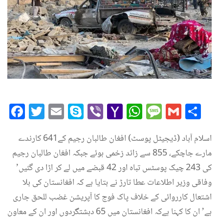
Facebook
Twitter
Email
Skype
Viber
Yahoo
WhatsAp
Messag
Gmai
Sh
Mail
اسلام آباد (ڈیجیٹل پوسٹ) افغان طالبان رجیم کے641 کارندے
مارے جاچکے، 855 سے زائد زخمی ہوئے جبکہ افغان طالبان رجیم
کی 243 چیک پوسٹس تباہ اور 42 قبضے میں لے کر اڑا دی گئیں’
وفاقی وزیر اطلاعات عطا تارڑ نے بتایا ہے کہ افغانستان کی بلا
اشتعال کارروائی کے خلاف پاک فوج کا آپریشن غضب للحق جاری
ہے’ ان کا کہنا ہےکہ افغانستان میں 65 دہشتگردوں اور ان کے معاون