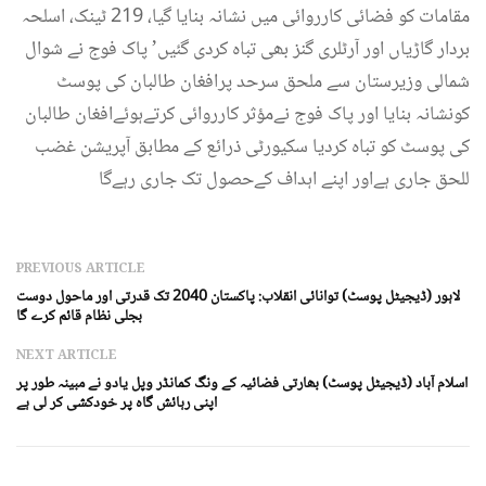
مقامات کو فضائی کارروائی میں نشانہ بنایا گیا، 219 ٹینک، اسلحہ
بردار گاڑیاں اور آرٹلری گنز بھی تباہ کردی گئیں’ پاک فوج نے شوال
شمالی وزیرستان سے ملحق سرحد پرافغان طالبان کی پوسٹ
کونشانہ بنایا اور پاک فوج نےمؤثر کارروائی کرتےہوئےافغان طالبان
کی پوسٹ کو تباہ کردیا سکیورٹی ذرائع کے مطابق آپریشن غضب
للحق جاری ہےاور اپنے اہداف کےحصول تک جاری رہےگا
PREVIOUS ARTICLE
لاہور (ڈیجیٹل پوسٹ) توانائی انقلاب: پاکستان 2040 تک قدرتی اور ماحول دوست
بجلی نظام قائم کرے گا
NEXT ARTICLE
اسلام آباد (ڈیجیٹل پوسٹ) بھارتی فضائیہ کے ونگ کمانڈر وپل یادو نے مبینہ طور پر
اپنی رہائش گاہ پر خودکشی کر لی ہے