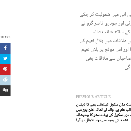
ٹی ائی میں شمولیت کر چکے
ئی اور چودری ناصر گرو نے
 کے ساتھ شانہ بشانہ
SHARE
س ملاقات میں بلال نعیم کے
 اور اس موقع پر بلال نعیم
 صاحبان سے ملاقات بھی
 گی
PREVIOUS ARTICLE
نٹ مڈل سکول کینتھلہ، بچے کا ذیشان
 علم ہے، والد نے تھانہ خان پور میں
دی، سکول کے ہیڈ ماسٹر کا وحیشانہ
تشدد کی وجہ سے بچہ نڈھال ہو گیا