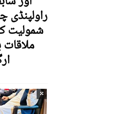
اور ساب
راولپنڈی چ
شمولیت کر
ملاقات ب
ارگ