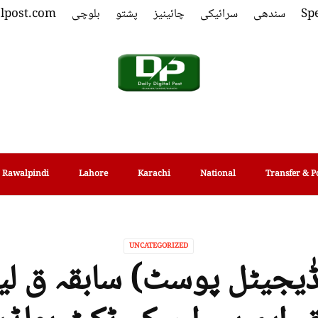
Spe
سندھی
سرائیکی
چائینیز
پشتو
بلوچی
alpost.com
Rawalpindi
Lahore
Karachi
National
Transfer & P
UNCATEGORIZED
ڈٰیجیٹل پوسٹ) سابقہ ق ل