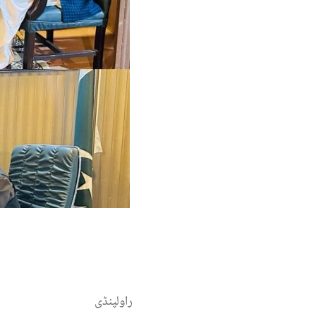
راولپنڈی