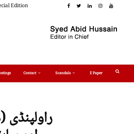
cial Edition
ostings
Contact
Scandals
E Paper
راولپنڈی (