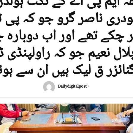
قہ ایم پی اے کے ٹکٹ ہولڈر
ودری ناصر گرو جو کہ پی ٹ
 چکے تھے اور اب دوبارہ 
لال نعیم جو کہ راولپنڈی
نائزر ق لیک ہیں ان سے ہو
Dailydigitalpost