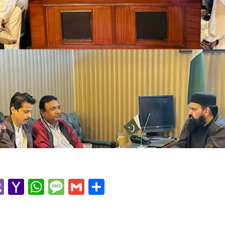
r
l
kype
Viber
Yahoo
WhatsApp
Message
Gmail
Share
Mail