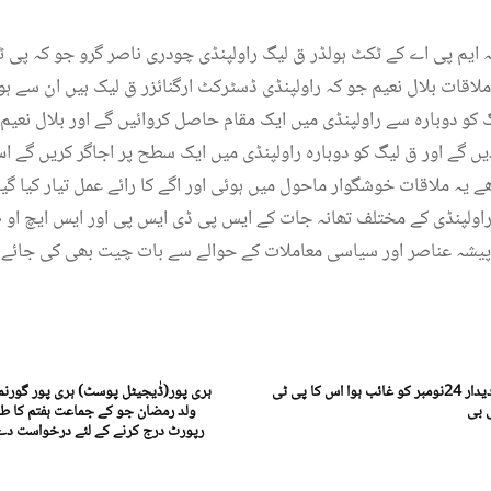
ہ ایم پی اے کے ٹکٹ ہولڈر ق لیگ راولپنڈی چودری ناصر گرو جو کہ پی 
لاقات بلال نعیم جو کہ راولپنڈی ڈسٹرکٹ ارگنائزر ق لیک ہیں ان سے ہو
گ کو دوبارہ سے راولپنڈی میں ایک مقام حاصل کروائیں گے اور بلال نعیم
ں گے اور ق لیگ کو دوبارہ راولپنڈی میں ایک سطح پر اجاگر کریں گے ا
 یہ ملاقات خوشگوار ماحول میں ہوئی اور اگے کا رائے عمل تیار کیا گیا
راولپنڈی کے مختلف تھانہ جات کے ایس پی ڈی ایس پی اور ایس ایچ او
 پیشہ عناصر اور سیاسی معاملات کے حوالے سے بات چیت بھی کی جائے
پشاور (ڈیجیٹل پوسٹ) جو رکن یا عہدیدار 24نومبر کو غائب ہوا اس کا پی ٹی
ہری پور(ڈٰیجیٹل پوسٹ) ہری پور گورنم
ی بی
ولد رمضان جو کے جماعت ہفتم کا طالب
رپورٹ درج کرنے کے لئے درخواست دے 