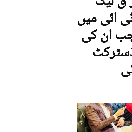
 ق لیگ
ی ائی میں
جب ان کی
 ڈسٹرکٹ
ئی