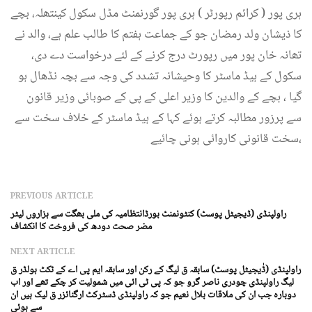
ہری پور ( کرائم رپورٹر ) ہری پور گورنمنٹ مڈل سکول کینتھلہ، بچے
کا ذیشان ولد رمضان جو کے جماعت ہفتم کا طالب علم ہے، والد نے
تھانہ خان پور میں رپورٹ درج کرنے کے لئے درخواست دے دی،
سکول کے ہیڈ ماسٹر کا وحیشانہ تشدد کی وجہ سے بچہ نڈھال ہو
گیا ، بچے کے والدین کا وزیر اعلی کے پی کے صوبائی وزیر قانون
سے پرزور مطالبہ کرتے ہوئے کہا کے ہیڈ ماسٹر کے خلاف سخت سے
سخت قانونی کاروائی ہونی چائیے،
PREVIOUS ARTICLE
راولپنڈی (ڈیجیٹل پوسٹ) کنٹونمنٹ بورڈانتظامیہ کی ملی بھگت سے ہزاروں لیٹر
مضر صحت دودھ کی فروخت کا انکشاف
NEXT ARTICLE
راولپنڈی (ڈٰیجیٹل پوسٹ) سابقہ ق لیگ کے رکن اور سابقہ ایم پی اے کے ٹکٹ ہولڈر ق
لیگ راولپنڈی چودری ناصر گرو جو کہ پی ٹی ائی میں شمولیت کر چکے تھے اور اب
دوبارہ جب ان کی ملاقات بلال نعیم جو کہ راولپنڈی ڈسٹرکٹ ارگنائزر ق لیک ہیں ان
سے ہوئی