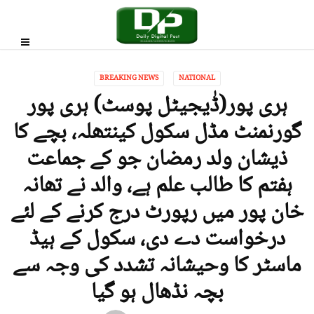
BREAKING NEWS
NATIONAL
ہری پور(ڈٰیجیٹل پوسٹ) ہری پور
گورنمنٹ مڈل سکول کینتھلہ، بچے کا
ذیشان ولد رمضان جو کے جماعت
ہفتم کا طالب علم ہے، والد نے تھانہ
خان پور میں رپورٹ درج کرنے کے لئے
درخواست دے دی، سکول کے ہیڈ
ماسٹر کا وحیشانہ تشدد کی وجہ سے
بچہ نڈھال ہو گیا