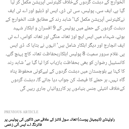
الخوارج کے دہشت گردوں کےخلاف کلیئرنس آپریشن مکمل کر لیا
گیا ہے، ایف سی، پولیس، سی ٹی ڈی، ایس او ڈبلیو اور اے ٹی ایف
نےکلیئرنس آپریشن مکمل کیا’ شاہد رند کے مطابق فتنہ الخوارج کے
دہشت گردوں کے حملے میں پولیس کے 9 افسران و اہلکار شہید
ہوئے، شہداء میں ایس ایچ اوز تھانہ منگی اور تھانہ کواس، اے ٹی
ایف انچارج اور دیگر اہلکار شامل ہیں’ انہوں نے بتایا کہ ڈی ایس
پی غلام سرور سمیت 8 پولیس اہلکاربحفاظت تھانہ کاچ پہنچ گئے،
کانسٹیبل رضوان کو بھی بحفاظت بازیاب کرا لیا گیا ہے’ شاہد رند
کا کہنا ہے بلوچستان میں دہشت گردوں کے لیےکوئی محفوظ پناہ
گاہ نہیں، ہر حملے کا فیصلہ کن جواب دیا جائے گا، دہشت گردوں
کےخلاف انٹیلی جنس بنیادوں پر کارروائیاں جاری رہیں گی
PREVIOUS ARTICLE
راولپنڈی (ڈیجیٹل پوسٹ) تھانہ سول لائنز کے علاقے میں ڈاکوں کی پولیس پر
فائرنگ اے ایس آئی زخمی