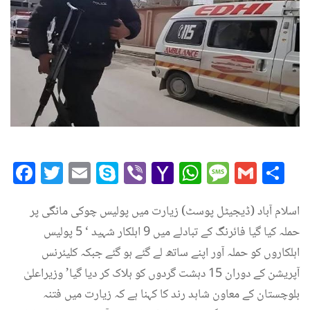
Facebook
Twitter
Email
Skype
Viber
Yahoo
WhatsAp
Messag
Gmai
Sh
Mail
اسلام آباد (ڈیجیٹل پوسٹ) زیارت میں پولیس چوکی مانگی پر
حملہ کیا گیا فائرنگ کے تبادلے میں 9 اہلکار شہید ‘ 5 پولیس
اہلکاروں کو حملہ آور اپنے ساتھ لے گئے ہو گئے جبکہ کلیئرنس
آپریشن کے دوران 15 دہشت گردوں کو ہلاک کر دیا گیا’ وزیراعلیٰ
بلوچستان کے معاون شاہد رند کا کہنا ہے کہ زیارت میں فتنہ