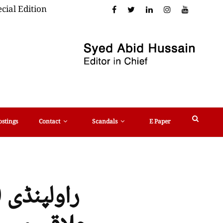
cial Edition
ostings
Contact
Scandals
E Paper
راولپنڈی 