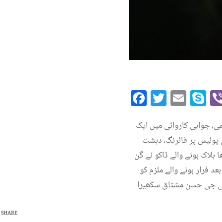
Facebook
Twitte
Emai
S
ی، جوابی کاروائی میں ایک
یں پولیس پر فائرنگ، دہشت
ہلاک ہونے والے ڈاکو نے گن
د فرار ہونے والے ملزم کو
آئی جی حسن مشتاق سکھیرا
SHARE