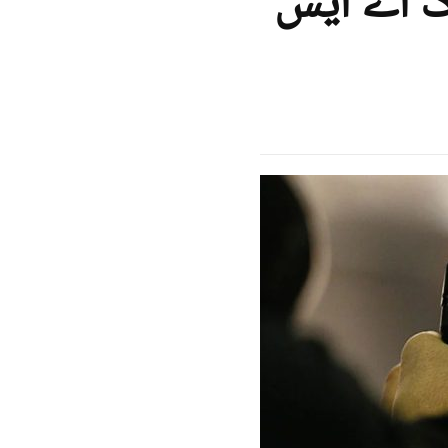
گ اے ایس