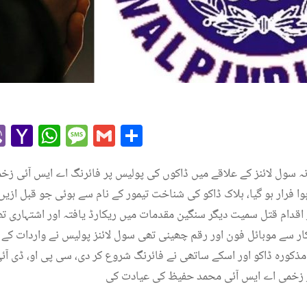
r
l
kype
Viber
Yahoo
WhatsApp
Message
Gmail
Share
Mail
ہ سول لائنز کے علاقے میں ڈاکوں کی پولیس پر فائرنگ اے ایس آئی زخم
ہوا فرار ہو گیا، ہلاک ڈاکو کی شناخت تیمور کے نام سے ہوئی جو قبل از
اقدام قتل سمیت دیگر سنگین مقدمات میں ریکارڈ یافتہ اور اشتہاری تھا 
کار سے موبائل فون اور رقم چھینی تھی سول لائنز پولیس نے واردات کے بع
مذکورہ ڈاکو اور اسکے ساتھی نے فائرنگ شروع کر دی، سی پی او، ڈی 
ور زخمی اے ایس آئی محمد حفیظ کی عیادت کی