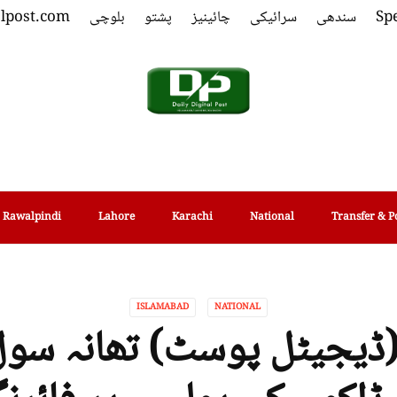
Spe
سندھی
سرائیکی
چائینیز
پشتو
بلوچی
alpost.com
Rawalpindi
Lahore
Karachi
National
Transfer & P
ISLAMABAD
NATIONAL
(ڈیجیٹل پوسٹ) تھانہ سول 