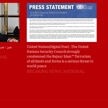
میں
United Nation(Digital Post) : The United
چین : چین
انہ
Nations Security Council strongly
دیا
condemned the Bajaur blast * Terrorism
NAL
of all kinds and forms is a serious threat to
B
world peace
BREAKING NEWS
,
NATIONAL