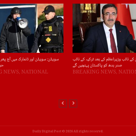
 کے نائب وزیراعظم کے بعد ترکیہ کے نائب
سویڈن: سویڈن اور ڈنمارک میں آج پھر 
صدر بدھ کو پاکستان پہنچیں گے
حر
G NEWS
,
NATIONAL
BREAKING NEWS
,
NATIO
Daily Digital Post © 2026 All rights reservd.