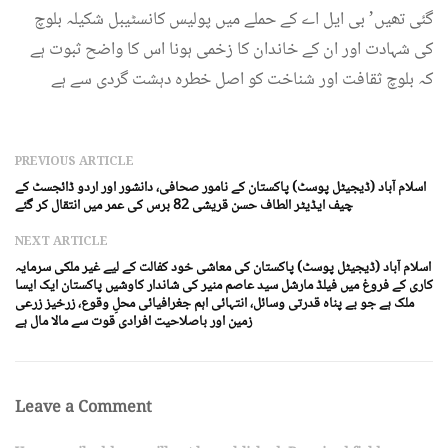
گئی تھیں’ بی ایل اے کے حملے میں پولیس کانسٹیبل شکیلہ بلوچ
کی شہادت اور ان کے خاندان کا زخمی ہونا اس کا واضح ثبوت ہے
کہ بلوچ ثقافت اور شناخت کو اصل خطرہ دہشت گردی سے ہے
PREVIOUS ARTICLE
اسلام آباد (ڈیجیٹل پوسٹ) پاکستان کے نامور صحافی، دانشور اور اردو ڈائجسٹ کے
چیف ایڈیٹر الطاف حسن قریشی 82 برس کی عمر میں انتقال کر گئے
NEXT ARTICLE
اسلام آباد (ڈیجیٹل پوسٹ) پاکستان کی معاشی خود کفالت کے لیے غیر ملکی سرمایہ
کاری کے فروغ میں فیلڈ مارشل سید عاصم منیر کی شاندار کاوشیں پاکستان ایک ایسا
ملک ہے جو بے پناہ قدرتی وسائل، انتہائی اہم جغرافیائی محلِ وقوع، زرخیز زرعی
زمین اور باصلاحیت افرادی قوت سے مالا مال ہے
Leave a Comment