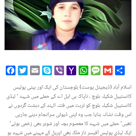
Facebook
Twitter
Email
Skype
Viber
Yahoo
WhatsAp
Messag
Gmai
Sh
Mail
اسلام آباد (ڈیجیٹل پوسٹ) بلوچستان کی ایک اور بیٹی پولیس
کانسٹیبل شکیلہ بلوچ ، ناپاک بی ایل اے کے حملے میں شہید ‘ لیڈی
کانسٹیبل شکیلہ بلوچ کو تربت میں فتنہ الہند کے دہشت گردوں نے
اس وقت نشانہ بنایا جب وہ اپنی ڈیوٹی سرانجام دینے جارہی
تھیں’ حملے میں شہید کا معصوم بچہ اور شوہر بھی زخمی ہوئے’
ایک لیڈی پولیس آفیسر ناز ملک بھی اپریل کے مہینے میں شہید ہو