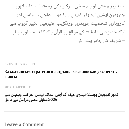
سید پیر چشتی اولیاء سخی سرکار مکی رحمتہ اللہ علیہ لاہور
چئیرمین ایشین ایوارڈز کمیٹی نے نامور سماجی ، سیاسی اور
کاروباری شخصیت چوہدری اورنگزیب چئیرمین الکبیر گروپ سے
ایک خصوصی ملاقات کے موقع پر قرآن پاک کا نسخہ اور دربار
شریف کی چادر پیش کی –
PREVIOUS ARTICLE
Казахстанские стратегии выигрыша в казино: как увеличить
шансы
NEXT ARTICLE
لاہور (ڈیجیٹل پوسٹ) تیسری چیف آف آرمی اسٹاف نیشنل انٹر کلب چیمپئن شپ
2026 مقابلے حتمی مراحل میں داخل
Leave a Comment