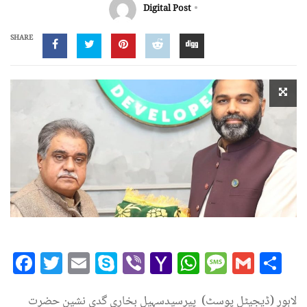
Digital Post
SHARE
Facebook
Twitter
Email
Skype
Viber
Yahoo
WhatsAp
Messag
Gmai
Sh
Mail
لاہور (ڈیجیٹل پوسٹ) پیرسیدسہیل بخاری گدی نشین حضرت