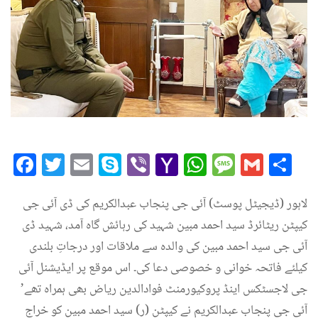
Facebook
Twitter
Email
Skype
Viber
Yahoo
WhatsAp
Messag
Gmai
Sh
Mail
لاہور (ڈیجیٹل پوسٹ) آئی جی پنجاب عبدالکریم کی ڈی آئی جی
کیپٹن ریٹائرڈ سید احمد مبین شہید کی رہائش گاہ آمد، شہید ڈی
آئی جی سید احمد مبین کی والدہ سے ملاقات اور درجاتِ بلندی
کیلئے فاتحہ خوانی و خصوصی دعا کی۔ اس موقع پر ایڈیشنل آئی
جی لاجسٹکس اینڈ پروکیورمنٹ فوادالدین ریاض بھی ہمراہ تھے’
آئی جی پنجاب عبدالکریم نے کیپٹن (ر) سید احمد مبین کو خراج