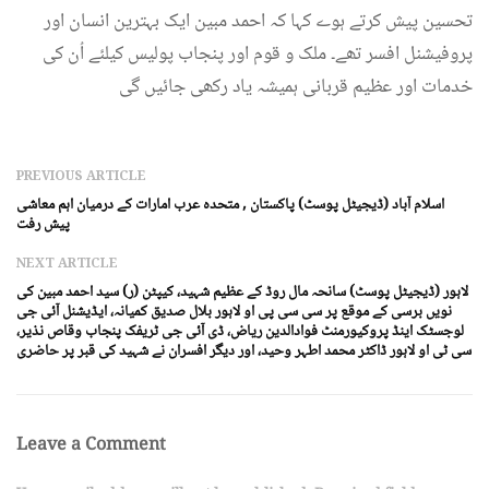
تحسین پیش کرتے ہوے کہا کہ احمد مبین ایک بہترین انسان اور
پروفیشنل افسر تھے۔ ملک و قوم اور پنجاب پولیس کیلئے اُن کی
خدمات اور عظیم قربانی ہمیشہ یاد رکھی جائیں گی
PREVIOUS ARTICLE
اسلام آباد (ڈیجیٹل پوسٹ) پاکستان , متحدہ عرب امارات کے درمیان اہم معاشی
پیش رفت
NEXT ARTICLE
لاہور (ڈیجیٹل پوسٹ) سانحہ مال روڈ کے عظیم شہید، کیپٹن (ر) سید احمد مبین کی
نویں برسی کے موقع پر سی سی پی او لاہور بلال صدیق کمیانہ، ایڈیشنل آئی جی
لوجسٹک اینڈ پروکیورمنٹ فوادالدین ریاض، ڈی آئی جی ٹریفک پنجاب وقاص نذیر،
سی ٹی او لاہور ڈاکٹر محمد اطہر وحید، اور دیگر افسران نے شہید کی قبر پر حاضری
Leave a Comment