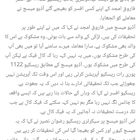
فاروق امجد کے اپنے کسی افسر کو بھیجے گئے آڈیو میسج نے
معاملے کو الجھایا۔
آڈیو میسج میں فاروق امجد نے کہا کہ میں نے اپنے طور پر
تحقیقات کی ہیں، لڑکی کے والد سے بات ہوئی، وہ مشکوک ہے اس کا
والد بھی مشکوک ہے، سارا معاملہ میرے سامنے آیا تو میں بھی آپ
کی طرح مشکوک ہوں، میں یہ نہیں کہہ رہا کہ کال فیک ہے لیکن آپ
کی طرح میں مشکوک ہوں۔ آڈیو میسج کے مطابق ریسکیو 1122
پوری رات ریسکیو آپریشن کرتی رہی اور اس وقت تک آپریشن نہیں
چھوڑتے جب تک تحقیقاتی ادارے بتا نہ دیں کہ یہ جھوٹ ہے۔
ریسکیو افسر نے کہا کہ وہاں کے حالات بتا رہے ہیں کہ ایسے واقعہ
کا چانس لگ نہیں رہا مگر ہم نہیں کہہ سکتے کہ فیک کال ہے جب
تک درست تحقیقات نہ آجائیں کہ یہ فیک کال ہے۔
اس آڈیو میسج پر سیکرٹری ریسکیو رضوان نصیر نے کہا کہ یہ
میسج کیوں اور کس کو بھیجا گیا اس کی تحقیقات کر رہے ہیں