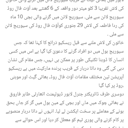
لاہور میں بھاٹی گیٹ کے قریب سیوریج لائن میں گرنے والی خاتون
کی لاش تقریبا 3 کلو میٹر دور واقعہ کے 6 گھنٹے بعد آؤٹ فال روڈ
سیوریج لائن سے ملی۔ سیوریج لائن میں گرنے والی بچی 10 ماہ
کی ردا فاطمہ کی لاش 29 جنوری کوآؤٹ فال روڈ کی سیوریج لائن
سے ملی ۔
خاتون کی لاش ملنے سے قبل ریسکیو ذرائع کا کہنا تھا کہ جس
سیوریج ہول میں دو افراد گرنے کا دعویٰ کیا گیا ہے اس میں کسی
انسان کا ڈوبنا تکنیکی طور پر ممکن ہی نہیں، جس مقام کی نشان
دہی کی گئی وہ داتا دربار کے قریب پرندہ مارکیٹ میں ہے ریسکیو
آپریشن تین مختلف مقامات آؤٹ فال روڈ، بھاٹی گیٹ اور موہنی
روڈ پر کیا گیا،
دوسری طرف ڈائریکٹر جنرل لاہور ڈیولپمنٹ اتھارٹی طاہر فاروق
نے بھاٹی چوک میں ماں اور بچی کے مین ہول میں گر کر جاں بحق
ہونے کے معاملے پر سخت ایکشن لے لیا۔ انہوں نے داتا دربار منصوبے
پر کام کرنے والی پوری ٹیم کو معطل کر دیا اور اس حوالے سے