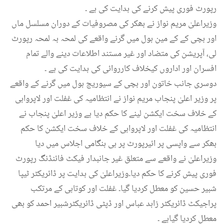
رپورٹ فوری پیش کرنے کی ہدایت کی ہے ۔
وزیراعلیٰ مریم نواز نے بھکر کی مصروفیات کے دوران مسلسل ماں
اور بچی کے کے مین ہول میں گرنے واقعے کی لمحہ بہ لمحہ رپورٹ
لی، آپریشن کی متضاد اور غیر مستند اطلاعات دینے والے تمام
افسران اور اداروں کیخلاف کارروائی کی ہدایت کی ہے ۔
دوسری جانب خاتون اور بچی کے سیوریج ہول میں گرنے کے واقعے
پر وزیر اعلیٰ پنجاب مریم نواز نے انتظامیہ کی غفلت اور لاپرواہی
کے خلاف سخت ایکشن لینے کا حکم دیا ہے وزیر اعلیٰ پنجاب نے
انتظامیہ کی غفلت اور لاپرواہی کے خلاف سخت ایکشن کا حکم
بھکر سے واپسی پر ائیرپورٹ پر ہی ہنگامی اجلاس میں دیا
وزیراعلیٰ نے واقعے سے متعلق غیر جانبدار فیکٹ فائنڈنگ رپورٹ
فوری پیش کرنے کا حکم دیا۔وزیراعلیٰ کی ہدایت پر ڈائریکٹر ٹیپا
شبیر حسین کو معطل کردیا گیا۔ غفلت اور کوتاہی کے مرتکب
پراجیکٹ ڈائریکٹر زاہد عباس اور ڈپٹی ڈائریکٹرشبیر احمد کو بھی
معطل کردیا گیاہے ۔