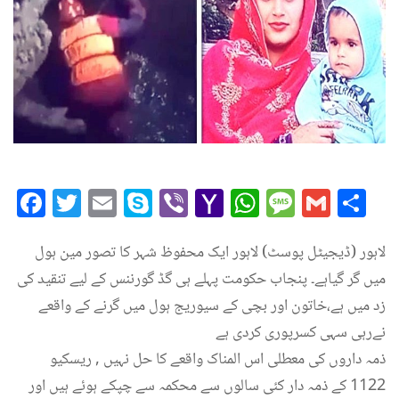
Facebook
Twitter
Email
Skype
Viber
Yahoo
WhatsAp
Messag
Gmai
Sh
Mail
لاہور (ڈیجیٹل پوسٹ) لاہور ایک محفوظ شہر کا تصور مین ہول
میں گر گیاہے۔ پنجاب حکومت پہلے ہی گڈ گورننس کے لیے تنقید کی
زد میں ہے،خاتون اور بچی کے سیوریج ہول میں گرنے کے واقعے
نےرہی سہی کسرپوری کردی ہے
ذمہ داروں کی معطلی اس المناک واقعے کا حل نہیں , ریسکیو
1122 کے ذمہ دار کئی سالوں سے محکمہ سے چپکے ہوئے ہیں اور