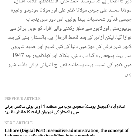
دور کا اعجاز ہے کہ سرسید احمد خاں، قائداعظمؒ، علامہ اقبالؒ،
مولانا محمد علی جوہر، مولانا ظفر علی اور مولانا مودودی وغیرہ
جیسی قدآور شخصیات پیدا ہوئیں۔ اس دور میں پنجاب
یونیورسٹی اور لاہور سے تعلق رکھنے والے افراد کو نوبل پرائز سے
نوازا گیا۔ لیکن آزادی کے بعد قحط الرجال ہے۔ پاکستان بننے کے بعد
لاہور شہر ترقی کی دوڑ میں دنیا کے کئی قدیم اور جدید شہروں
سے بہت پیچھے رہ گیا ہے۔ دبئی، بنکاک اور کوالالمپور جو 1947
میں لاہور کی نسبت بہت پسماندہ تھے آج انتہائی ترقی یافتہ شہر
ہیں۔
PREVIOUS ARTICLE
اسلام آباد (ڈیجیٹل پوسٹ) سعودی عرب میں منعقدہ 11ویں ہولی سائٹس جرنی
میں پاکستان کی نوجوان قیادت کا شاندار مظاہرہ
NEXT ARTICLE
Lahore (Digital Post) Insensitive administration, the concept of