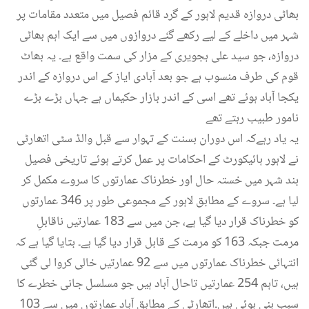
بھاٹی دروازہ قدیم لاہور کے گرد قائم فصیل میں متعدد مقامات پر
شہر میں داخلے کے لیے رکھے گئے دروازوں میں سے ایک اہم بھاٹی
دروازہ، جو سید علی ہجویری کے مزار کی سمت واقع ہے۔ یہ بھاٹ
قوم کی طرف منسوب ہے جو بعد آبادی ایاز کے اس دروازہ کے اندر
یکجا آباد ہوئے تھے اسی کے اندر بازار حکیماں ہے جہاں بڑے بڑے
نامور طبیب رہتے تھے
یہ یاد رہےکہ اس دوران بسنت کے تہوار سے قبل والڈ سٹی اتھارٹی
نے لاہور ہائیکورٹ کے احکامات پر عمل کرتے ہوئے تاریخی فصیل
بند شہر میں خستہ حال اور خطرناک عمارتوں کا سروے مکمل کر
لیا ہے۔ سروے کے مطابق لاہور کے مجموعی طور پر 346 عمارتوں
کو خطرناک قرار دیا گیا ہے، جن میں سے 183 عمارتیں ناقابلِ
مرمت جبکہ 163 کو مرمت کے قابل قرار دیا گیا ہے۔ بتایا گیا ہے کہ
انتہائی خطرناک عمارتوں میں سے 92 عمارتیں خالی کروا لی گئی
ہیں، تاہم 254 عمارتیں تاحال آباد ہیں جو مسلسل جانی خطرے کا
سبب بنی ہوئی ہیں۔اتھارٹی کے مطابق آباد عمارتوں میں سے 103