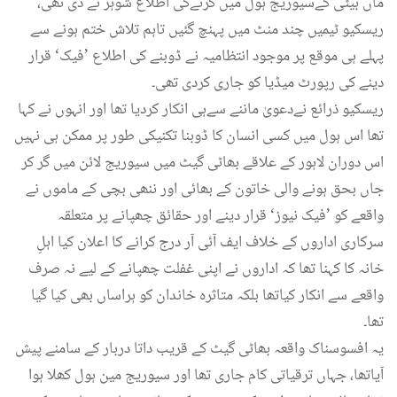
ماں بیٹی کےسیوریج ہول میں گرنےکی اطلاع شوہر نے دی تھی،
ریسکیو ٹیمیں چند منٹ میں پہنچ گئیں تاہم تلاش ختم ہونے سے
پہلے ہی موقع پر موجود انتظامیہ نے ڈوبنے کی اطلاع ’فیک‘ قرار
دینے کی رپورٹ میڈیا کو جاری کردی تھی۔
ریسکیو ذرائع نےدعویٰ ماننے سےہی انکار کردیا تھا اور انہوں نے کہا
تھا اس ہول میں کسی انسان کا ڈوبنا تکنیکی طور پر ممکن ہی نہیں
اس دوران لاہور کے علاقے بھاٹی گیٹ میں سیوریج لائن میں گر کر
جاں بحق ہونے والی خاتون کے بھائی اور ننھی بچی کے ماموں نے
واقعے کو ’فیک نیوز‘ قرار دینے اور حقائق چھپانے پر متعلقہ
سرکاری اداروں کے خلاف ایف آئی آر درج کرانے کا اعلان کیا اہلِ
خانہ کا کہنا تھا کہ اداروں نے اپنی غفلت چھپانے کے لیے نہ صرف
واقعے سے انکار کیاتھا بلکہ متاثرہ خاندان کو ہراساں بھی کیا گیا
تھا۔
یہ افسوسناک واقعہ بھاٹی گیٹ کے قریب داتا دربار کے سامنے پیش
آیاتھا، جہاں ترقیاتی کام جاری تھا اور سیوریج مین ہول کھلا ہوا