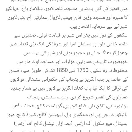
دریا بہتا تھا اور دریا کے ساتھ خوبصورت باغ بنایا گیا۔ مغلیہ دور
میں تعمیر کی گئی بادشاہی مسجد، قلعہ لاہور، شالامار باغ، جہانگیر
کا مقبرہ اور مسجد وزیر خان جیسی لازوال عمارتیں آج بھی لاہور
شہر کے لیے سرمایہ افتخار ہیں۔
سکھوں کے دور میں پھر اس شہر پر قیامت ٹوٹی۔ صدیوں سے
مقیم خاص طور پر مسلمان امرا اور شرفا کی ایک بڑی تعداد شہر
چھوڑ کر بھاگ جانے پر مجبور ہوئی اور شہر کی بہت سی
خوبصورت تاریخی عمارتیں، مزارات اور مساجد لوٹ مار سے
محفوظ نہ رہ سکیں۔ 1750 سے 1850 تک کی طویل سیاہ صدی
کے خاتمہ پر جب انگریز نے پنجاب کی حکمرانی سنبھالی تو لاہور
کی ترقی کا ایک نیا باب کھلا۔ انگریز نے لاہور میں بے شمار جدید
عمارتوں کی تعمیر شروع کر دی۔ ریلوے سٹیشن، پنجاب
یونیورسٹی، ٹاؤن ہال، ضلع کچہری، گورنمنٹ کالج، عجائب گھر،
ہائیکورٹ، جی پی او، منٹگمری ہال، ایچیسن کالج، کنیرڈ کالج، میو
ہسپتال، میو سکول آف آرٹس، (بعد ازاں نیشنل کالج آف آرٹس)