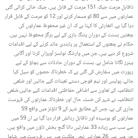
ناقابلِ مرمت جبکہ 151 مرمت کے قابل ہیں، جبکہ خالی کرائی گئی
عمارتوں میں سے 80 کو مسمار کرنے اور 12 کو مرمت کے قابل قرار
دیا گیا ہے۔ اتھارٹی کا کہنا ہے کہ ان غیر محفوظ عمارتوں کی
چھتیں بسنت کے دوران پتنگ بازی کے لیے ہرگز محفوظ نہیں ہیں۔
حکام نے چھتوں کے استعمال پر پابندی عائد کرنے کے لیے اقدامات
شروع کر دیے ہیں، جن میں وارننگ نوٹسز آویزاں کرنا اور آگاہی
بینرز لگانا شامل ہے۔ بسنت کے دوران حادثات سے بچاؤ کے لیے
رپورٹ میں سفارش کی گئی ہے کہ خطرناک حصوں کو سیل کیا
جائے، پولیس اور نیم فوجی دستے تعینات کیے جائیں اور ضلعی
انتظامیہ کے تعاون سے اضافی حفاظتی اقدامات کیے جائیں۔ضلعی
انتظامیہ نے شہر کی خستہ حال اور خطرناک عمارتوں کی فہرست
جاری کی ہے، جس کے مطابق شہر کے 9 ٹاؤنز میں واقع 59
عمارتوں کو بوسیدہ اور ناقابلِ رہائش قرار دیا گیا ہے ان 59 میں
سے سب سے زیادہ 33 عمارتیں داتا گنج بخش ٹاؤن میں واقع ہیں،
جن میں سے 26 عمارتیں نجی ملکیت میں ہیں۔ فہرست میں شامل