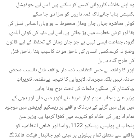
وہ اپنے خلاف کارروائی کیسے کر سکتے ہیں ا س لیے جوڈیشل
کمیشن بنایا جائےتاکہ ذمہ داروں کو سزا دی جا سکے,
کوئی معاشرہ جہاں جان ومال محفوظ نہ ہو وہاں انسانی نسل کی
بقا اور ترقی خطرے میں پڑ جاتی ہے، اس لیے دنیا کی کوئی آبادی،
گروہ، جماعت ایسی نہیں ہے جو جان ومال کے تحفظ کے لیے قانون
وضع نہ کرے۔کسی انسان کی ناحق مو ت کاسبب بننا ,ناحق قتل
کی طرح گناہ ہے ،ل
اہور کا واقعہ بے حس انتظامیہ ذمہ دار ,واقعہ قتل بالسبب محض
حادثہ نہیں بلکہ مجرمانہ لاپرواہی کا نتیجہ ہےمقدمہ تعزیراتِ
پاکستان کی سنگین دفعات کے تحت درج ہونا چاہے,
وزیراعلیٰ پنجاب مریم نواز شریف نے لاہور میں ماں اور بچی کے
مین ہول میں گرنے کے دردناک واقعے پر ریسکیو آپریشن میں موجود
تمام اداروں کے حکام کو کٹہرے میں کھڑا کردیا ہے۔ وزیراعلیٰ
پنجاب نے پولیس، ریسکیو 1122، واسا اور ضلعی انتظامیہ کو
واقعے سے متعلق تمام پہلوؤں پر مبنی غیر جانبدار فیکٹ فائنڈنگ