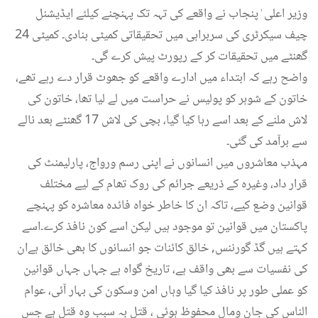
وزیر اعلی ٰ پنجاب نے واقعے کی تہہ تک پہنچنے کیلئے ایڈیشنل
چیف سیکرٹری کی سربراہی میں تحقیقاتی کمیٹی بنادی۔ کمیٹی 24
گھنٹے میں تحقیقات کر کے رپورٹ پیش کرے گی۔
واضح رہے کہ ابتداء میں ادارے واقعے کو جھوٹ قرار دے رہے تھے،
خاتون کے شوہر کو پولیس نے حراست میں لے لیا تھا، خاتون کی
لاش ملنے کے بعد اسے رہا کیا گیا، بچی کی لاش 17 گھنٹے بعد نالے
سے برآمد کی گئی۔
مہذب معاشروں میں انسانوں نے اپنی رسم ورواج، پارلیمنٹ کی
قرار داد، وغیرہ کے ذریعے جرائم کی روک تھام کے لیے مختلف
قوانین وضع کیے، تاکہ ان کا خاطر خواہ فائدہ معاشرہ کو پہنچے
پاکستان میں قوانین تو موجود ہیں لیکن اسے کون نافذ کرے۔اسے
کہتے ہیں گڈ گورننس, خالق کائنات جو انسانوں کا بھی خالق ہےان
کی نفسیات سے بھی واقف ہے، تاریخ گواہ ہے جہاں جہاں قوانین
کو عملی طور پر نافذ کیا گیا وہاں امن وسکون کی بہار آئی، عوام
الناس کی جان ومال محفوظ ہوئی ، قتل بہ سبب وہ قتل ہے جس