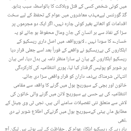
میں کوئی شخص کسی کے قتل وہلاکت کا بالواسطہ سبب بناہو۔
گڈ گورننس لیےمہذب معاشروں میں عوام کے تحفظ کے لیے سخت
اقدامات کو اٹھائے بغیر کوئی چارہ نہیں، اگر ایک دو مجرموں پر
سزا کے نفاذ سے ہر انسان کی جان ومال محفوظ ہو جائے تو یہ
خسارے کا سودا نہیں ، لاہورواقعہ میں اصل داری ریسکیو کے
اہلکاروں کی ہےریسکیو نے واقعے کے فوراً بعد اسے جعلی قرار دیا
ریسکیو اہلکاروں کے بیان نے سارا منظر نامہ ہی بدل دیا، اس بیان
پر شوہر کو پولیس گرفتار کیا لیا، پوری انتظامیہ کی کارکردگی
انتہائی شرمناک ہےذمہ داران کو قرار واقعی سزا دی جائے۔
خاتون اور بچی کے سیوریج ہول میں گرنے کا واقعہ سے مقامی
انتظامیہ کی بے حسی ہے سیوریج لائن میں گرنے والی خاتون کی
لاش سے متعلق نئی تفصیلات سامنے آئی ہیں۔ نجی ٹی وی چینل کے
مطابق ماں بیٹی کےسیوریج ہول میں گرنےکی اطلاع شوہر نے دی
تھی،
یاد رہے کہ ریسکیو اہلکار عوام کی حفاظت کے لیے ہوتے ہیں لیکن آج