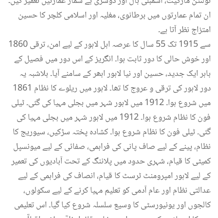
ٹولنٹن مارکیٹ، اسمبلی ہال اور دوسری بے شمار عمارتیں تعمیر کیں۔
ان تمام عمارتوں میں برطانوی، مغلیہ اور اسلامی کلچر کا حسین
امتزاج نظر آتا ہے۔
1860 سے 1915 تک 55 سال کا عرصہ اہل لاہور کے لیے امن، ترقی
اور خوش حالی کا دور ثابت ہوا۔ انگریز کے اس دور میں فصیل کے
باہر ایک جدید، حسین اور نیا لاہور ابھر کے سامنے آیا۔ بلاشبہ یہ
دور لاہور کی ترقی و عروج کا تھا۔ لاہور میں ریلوے کا نظام 1861
میں شروع ہوا۔ 1912 میں لاہور شہر میں بجلی مہیا کی گئی۔ ٹیلی
فون کا نظام شروع ہوا۔ 1912 میں لاہور شہر میں بجلی مہیا کی
گئی۔ ٹیلی فون کا نظام شروع ہوا۔ کشادہ پختہ سڑکیں، سیوریج کا
نظام، پینے کے لیے صاف پانی کی فراہمی، صفائی کے لیے میونسپل
کمیٹی کا قیام، شہری حدود میں پلاننگ کے تحت آبادیوں کی تعمیر
کے لیے لاہور امپرومنٹ ٹرسٹ کا قیام، انصاف کی فراہمی کے لیے
عدالتی نظام اور عام آدمی کو تعلیم مہیا کرنے کے لیے سکولوں،
کالجوں اور یونیورسٹی کا وسیع سلسلہ شروع کیا گیا۔ اس تعلیمی