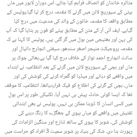
متاثرہ خاندان کو انصاف فراہم کیا جائے۔ اس دوران لاہور میں ماں
بیٹی کے سیوریج لائن میں گرنے کا مقدمہ درج کر لیا گیا۔پولیس کے
مطابق واقعہ کا مقدمہ خاتون کے والد کی مدعیت میں درج کیا
گیاہے۔ ایف آئی آر کے متن کے مطابق بیٹے کو فون پر بتایا گیا کہ آپ
کی بہن اور بھتیجی مین ہول میں گر گئی ہیں۔ پولیس کا کہنا ہے کہ
مقدمہ پروجیکٹ منیجر اصغر سندھو، سیفٹی انچارج دانیال اور
سائٹ انچارج احمد نواز کے خلاف درج کیا گیا ہے۔بھاٹی چوک پر
ماں اور بچی کے سیوریج لائن میں گرنے کے بعد انتظامیہ نے ابتداء
میں واقعے کو دبانے اور میڈیا کو گمراہ کرنے کی کوشش کی اور
ماں، بچی کے گرنے کی اطلاع کو فیک قراردیاتھا۔ انتظامیہ کا موقف
تھا کہ ایسا کوئی حادثہ پیش ہی نہیں آیا، تکنیکی طور پر اس ہول
میں کسی انسان کا ڈوبنا ممکن ہی نہیں۔ پولیس نے بھی ابتدائی
تفتیش میں واقعے کو میاں بیوی کے جھگڑے کا رنگ دینے کی
کوشش کی، شوہر کا بیوی کے ساتھ تنازع اور سنگین الزامات کی
رپورٹ بنا دی۔ شک کی بنیاد پر شوہر سمیت 3 افراد کو حراست میں