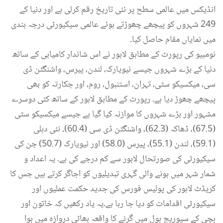
انڈیکس میں عالمی سطح پر نئی تاریخ رقم کرلی ہے اور دنیا کے
249 شہروں کو پیچھے چھوڑتے ہوئے عالمی سیکیورٹی درجہ بندی
میں نمایاں مقام حاصل کیا۔
نومبیو کی رپورٹ کے مطابق لاہور نے اس شاندار کامیابی کے ساتھ
دنیا کے بڑے شہروں جیسے نیویارک، لندن، پیرس، واشنگٹن ڈی
سی، میکسیکو سٹی، تہران، استنبول، روم، اور جکارتہ کو بھی
پیچھے چھوڑ دیا ہے۔ رپورٹ کے مطابق لاہور کے ساتھ کئی دوسرے
مشہور اور بڑے شہروں کا موازنہ کیا گیا ہے جیسے میکسیکو سٹی
(67.5)، ڈھاکہ (62.3)، واشنگٹن ڈی سی (60.4)، نئی دہلی
(59.1)، لندن (55.1)، پیرس (58.0) اور نیویارک (50.7) جن کی
سیکیورٹی کی صورتحال لاہور سے کم درجے کی ہے۔ یہ اعداد و
شمار شہر میں ہونے والی گہری تبدیلیوں کو اجاگر کرتے ہیں جس کا
کریڈٹ لاہور کی پولیس فورس کی جدید حکمت عملیوں اور
سیکیورٹی اقدامات کو دیا جا رہا ہے۔یہ یاد رکھیں کہ خاتون اور
بچی کے سیوریج ہول میں گرنے کا واقعہ بھاٹی دروازہ میں ہوا