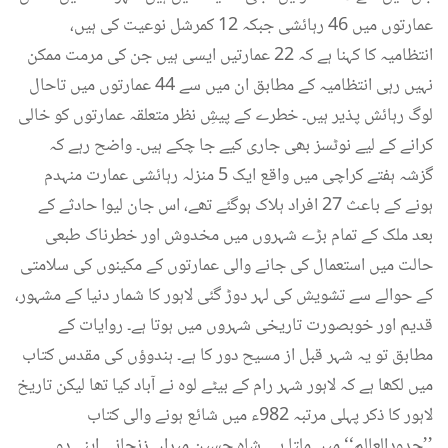
عمارتوں میں 46 رہائشی جبکہ 12 کمرشل نوعیت کی ہیں،
انتظامیہ کا کہنا ہے کہ 22 عمارتیں ایسی ہیں جن کی مرمت ممکن
نہیں رہی انتظامیہ کے مطابق ان میں سے 44 عمارتوں میں تاحال
لوگ رہائش پذیر ہیں۔ خطرے کے پیشِ نظر متعلقہ عمارتوں کو خالی
کرانے کے لیے نوٹسز بھی جاری کیے جا چکے ہیں۔ واضح رہے کہ
گزشہ ہفتے کراچی میں واقع ایک 5 منزلہ رہائشی عمارت منہدم
ہونے کے باعث 27 افراد ہلاک ہوگئے تھے، اس جان لیوا حادثے کے
بعد ملک کے تمام بڑے شہروں میں مخدوش اور خطرناک طبعی
حالت میں استعمال کی جانے والی عمارتوں کے مکینوں کی سلامتی
کے حوالے سے تشویش کی لہر دوڑ گئی لاہور کا شمار دنیا کے مشہور،
قدیم اور خوبصورت تاریخی شہروں میں ہوتا ہے۔ روایات کے
مطابق تو یہ شہر قبل از مسیح دور کا ہے۔ ہندوؤں کی مقدس کتاب
میں لکھا ہے کہ لاہور شہر رام کے بیٹے لوہ نے آباد کیا تھا لیکن تاریخ
لاہور کا ذکر پہلی مرتبہ 982ء میں شائع ہونے والی کتاب
’’حدودالعالم‘‘ میں ملتا ہے۔ شاہ حسین میراں زنجانی اپنے دو