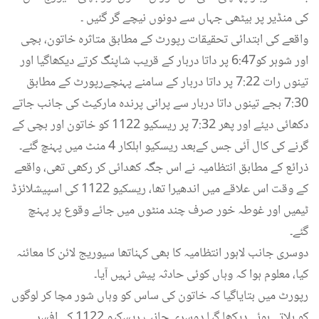
کی منڈیر پر بیٹھی جہاں سے دونوں نیچے گر گئیں ۔
واقعے کی ابتدائی تحقیقات رپورٹ کے مطابق متاثرہ خاتون، بچی
اور شوہر کو6:47 پر داتا دربار کے قریب شاپنگ کرتے دیکھاگیا اور
تینوں رات 7:22 پر داتا دربار کے سامنے پہنچےرپورٹ کے مطابق
7:30 بجے تینوں داتا دربار سے پرانی پرندہ مارکیٹ کی جانب جاتے
دکھائی دیئے اور پھر 7:32 پر ریسکیو 1122 کو خاتون اور بچی کے
گرنے کی کال آئی جس کےبعد ریسکیو اہلکار 4 منٹ میں پہنچ گئے۔
ذرائع کے مطابق انتظامیہ نے اس جگہ کھدائی کر رکھی تھی، واقعے
کے وقت اس علاقے میں اندھیرا تھا، ریسکیو 1122 کی اسپیشلائزڈ
ٹیمیں اور غوطہ خور صرف چند منٹوں میں جائے وقوع پر پہنچ
گئے۔
دوسری جانب لاہور انتظامیہ کا بھی کہناتھا سیوریج لائن کا معائنہ
کیا، معلوم ہوا کہ وہاں کوئی حادثہ پیش نہیں آیا۔
رپورٹ میں بتایاگیا کہ خاتون کی ساس کو وہاں شور مچا کر لوگوں
کو بلاتے ہوئے دیکھا گیا۔دوسری جانب ریسکیو 1122 کے افسر