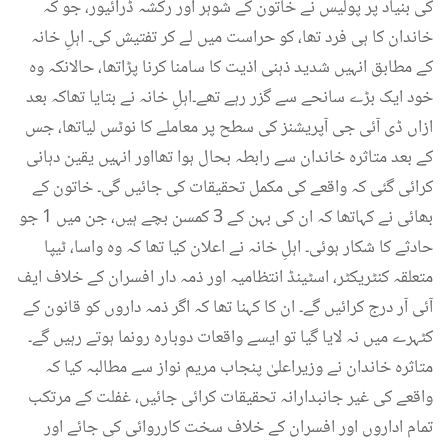
کی بنیاد پر پولیس نے خاتون کے شوہر اور رکشہ ڈرائیور، جو کہ
خاندان کا ہی فرد تھا، کو حراست میں لے کر تفتیش کی۔ اہلِ خانہ
کے مطابق انہیں شدید ذہنی اذیت کا سامنا کرنا پڑاتھا، حالانکہ وہ
خود ایک بڑے سانحے سے گزر رہے تھے۔اہلِ خانہ نے بتایا تھاکہ بعد
ازاں ڈی آئی جی آپریشنز کی سطح پر معاملے کا نوٹس لیاتھا، جس
کے بعد متاثرہ خاندان سے رابطہ بحال ہوا تھااور انہیں یقین دہانی
کرائی گئی کہ واقعے کی مکمل تحقیقات کی جائیں گی۔ خاتون کے
بھائی نے کہاتھا کہ ان کی بہن کے 3 کمسن بچے ہیں، جن میں 1 جو
حادثے کا شکار ہوئی۔ اہلِ خانہ نے اعلان کیا تھا کہ وہ واسا، ٹیپا
متعلقہ کنٹریکٹر، اسٹینڈ انتظامیہ اور ذمہ دار افسران کے خلاف ایف
آئی آر درج کرائیں گے۔ ان کا کہنا تھا کہ اگر ذمہ داروں کو قانون کے
کٹہرے میں نہ لایا گیا تو ایسے واقعات دوبارہ رونما ہوتے رہیں گے۔
متاثرہ خاندان نے وزیراعلیٰ پنجاب مریم نواز سے مطالبہ کیا کہ
واقعے کی غیر جانبدارانہ تحقیقات کرائی جائیں، غفلت کے مرتکب
تمام اداروں اور افسران کے خلاف سخت کارروائی کی جائے اور