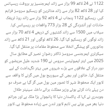
1122 نے 24 لاکھ 99 ہزار سے زائد ایمرجنسیز پر بروقت ریسپانس
کیا اور 28 لاکھ 82 ہزار سے زائد متاثرین کو ریسکیو سروسز فراہم
کیں۔ ریسکیو 1122 پنجاب نے 4 لاکھ 92 ہزار سے زائد روڈ ٹریفک
حادثات اور آتشزدگی کے 28 ہزار 773 واقعات پر ریسپانس کیا۔
سیلاب میں 1500 سے زائد کشتیوں کے ذریعے 4 لاکھ 70 ہزار سے
زائد لوگوں کو ریسکیو کیا گیا۔ 26 لاکھ لوگوں اور 21 لاکھ سے زائد
جانوروں کو پیشگی انخلا سے محفوظ مقامات پر منتقل کیا گیا۔
سیکرٹری ایمرجنسی سروسز ڈاکٹر رضوان نصیر کے مطابق سال
2025 میں ایئر ایمبولینس سروس نے 190 شدید علیل مریضوں کو
دور دراز کے علاقوں سے بڑے شہروں میں بہتر نگہداشت کے لیے
منتقل کیا۔ خاتون اور بچی کے سیوریج ہول میں گرنے کا واقعہ سے
لاہور ایک محفوظ شہر کا تصور مین ہول میں گر گیا ہے صرف دو
دن پہلے بات کرتے ہوئے وزیر مملکت برائے داخلہ سینیٹر طلال
چوہدری نے کہا کہ پاکستان دنیا کا پانچواں بڑا ملک ہے اور جرائم
دنیا بھر میں ہوتے ہیں تاہم لاہور لندن سے زیادہ محفوظ ہے، لاہور