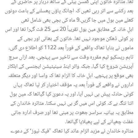
تھا۔ متاثرہ خاتون اپنی کمسن بیٹی کے ساتھ دربار پر حاضری کے
بعد رکشے سے اتر رہی تھیں کہ اچانک پاؤں پھسلنے کے باعث دونوں
کھلے مین ہول میں جا گریں۔9 ماہ کی بچی بھی شامل تھی
اہلِ خانہ کے مطابق مین ہول تقریباً 20 سے 25 فٹ گہرا تھا اور اس
پر کوئی ڈھکن موجود نہیں تھا۔ خاتون کے بھائی اور بچی کے
ماموں نے بتایا تھاکہ واقعے کے فوراً بعد 1122 کو اطلاع دی گئی،
تاہم ریسکیو ٹیم مقررہ وقت سے تاخیر سے پہنچی۔ بعد ازاں سرچ
آپریشن شروع کیا گیا، جبکہ واٹر اینڈ سینیٹیشن ایجنسی کے اہلکار
بھی موقع پر پہنچے۔ اہلِ خانہ کا الزام تھا کہ واسا اور دیگر متعلقہ
اداروں نے واقعے کے فوراً بعد یہ مؤقف اختیار کر لیا تھاکہ یہاں
کوئی حادثہ پیش ہی نہیں آیا، اور یہ دعویٰ کیا گیاتھا کہ مین ہول
اتنا تنگ ہے کہ کوئی اس میں گر ہی نہیں سکتا۔ متاثرہ خاندان کے
مطابق یہ بیانیہ سراسر جھوٹ پر مبنی تھا اور صرف ادارہ جاتی
غفلت چھپانے کے لیے پھیلایا گیاتھا۔
متاثرہ خاندان نے مزید الزام عائد کیا تھاکہ ’فیک نیوز‘ کے دعوے