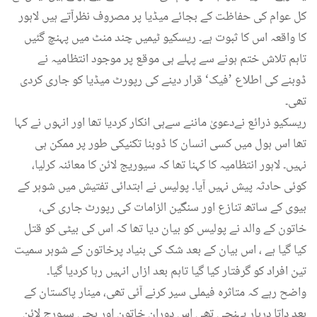
کل عوام کی حفاظت کے بجائے میڈیا پر مصروف نظرآتے ہیں لاہور
کا واقعہ اس کا ثبوت ہے۔ ریسکیو ٹیمیں چند منٹ میں پہنچ گئیں
تاہم تلاش ختم ہونے سے پہلے ہی موقع پر موجود انتظامیہ نے
ڈوبنے کی اطلاع ’فیک‘ قرار دینے کی رپورٹ میڈیا کو جاری کردی
تھی۔
ریسکیو ذرائع نےدعویٰ ماننے سےہی انکار کردیا تھا اور انہوں نے کہا
تھا اس ہول میں کسی انسان کا ڈوبنا تکنیکی طور پر ممکن ہی
نہیں۔ لاہور انتظامیہ کا کہنا تھا کہ سیوریج لائن کا معائنہ کرلیا،
کوئی حادثہ پیش نہیں آیا۔ پولیس نے ابتدائی تفتیش میں شوہر کے
بیوی کے ساتھ تنازع اور سنگین الزامات کی رپورٹ جاری کی،
خاتون کے والد نے پولیس کو بیان دیا تھا کہ اس کی بیٹی کو قتل
کیا گیا ہے ، اس بیان کے بعد شک کی بنیاد پرخاتون کے شوہر سمیت
تین افراد کو گرفتار کیا گیا تاہم بعد ازاں انہیں رہا کردیا گیا۔
واضح رہے کہ متاثرہ فیملی سیر کرنے آئی تھی، مینار پاکستان کے
بعد داتا دربار پہنچی تھی اس دوران خاتون اور بچی سیورج لائن