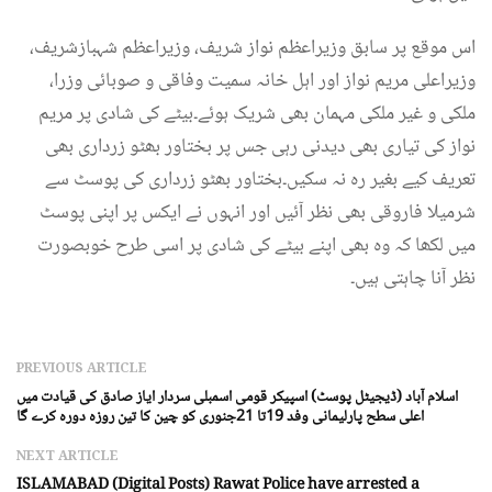
اس موقع پر سابق وزیراعظم نواز شریف، وزیراعظم شہبازشریف،
وزیراعلی مریم نواز اور اہل خانہ سمیت وفاقی و صوبائی وزرا،
ملکی و غیر ملکی مہمان بھی شریک ہوئے۔بیٹے کی شادی پر مریم
نواز کی تیاری بھی دیدنی رہی جس پر بختاور بھٹو زرداری بھی
تعریف کیے بغیر رہ نہ سکیں۔بختاور بھٹو زرداری کی پوسٹ سے
شرمیلا فاروقی بھی نظر آئیں اور انہوں نے ایکس پر اپنی پوسٹ
میں لکھا کہ وہ بھی اپنے بیٹے کی شادی پر اسی طرح خوبصورت
نظر آنا چاہتی ہیں۔
PREVIOUS ARTICLE
اسلام آباد (ڈیجیٹل پوسٹ) اسپیکر قومی اسمبلی سردار ایاز صادق کی قیادت میں
اعلی سطح پارلیمانی وفد 19تا 21جنوری کو چین کا تین روزہ دورہ کرے گا
NEXT ARTICLE
ISLAMABAD (Digital Posts) Rawat Police have arrested a