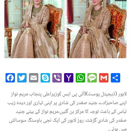
Facebook
Twitter
Email
Skype
Viber
Yahoo
WhatsAp
Messag
Gmai
Sh
Mail
لاہور (ڈیجیٹل پوسٹ)(آئی پی ایس )وزیراعلی پنجاب مریم نواز
اپنے صاحبزادے جنید صفدر کی شادی پر اپنی تیاری اور دیدہ زیب
لباس کے باعث توجہ کا مرکز بن گئیں۔مریم نواز کے بیٹے جنید
صفدر کی شادی گزشتہ روز لاہور کی ایک نجی ہاوسنگ سوسائٹی
میں ہوئی۔