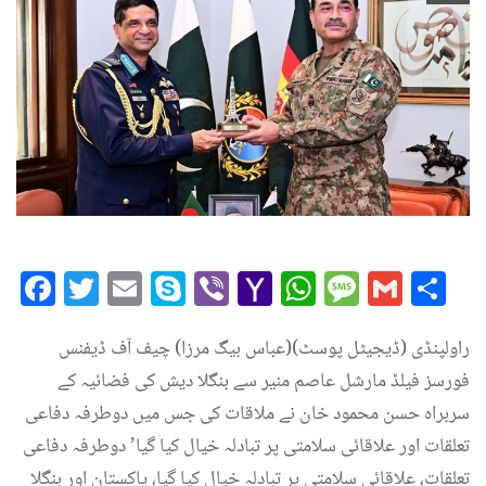
Facebook
Twitter
Email
Skype
Viber
Yahoo
WhatsAp
Messag
Gmai
Sh
Mail
راولپنڈی (ڈیجیٹل پوسٹ)(عباس بیگ مرزا) چیف آف ڈیفنس
فورسز فیلڈ مارشل عاصم منیر سے بنگلا دیش کی فضائیہ کے
سربراہ حسن محمود خان نے ملاقات کی جس میں دوطرفہ دفاعی
تعلقات اور علاقائی سلامتی پر تبادلہ خیال کیا گیا’ دوطرفہ دفاعی
تعلقات، علاقائی سلامتی پر تبادلہ خیال کیا گیا، پاکستان اور بنگلا