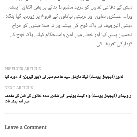
دیش کے دفاعی تعاون کو مزید مضبوط بنانے پر بھی اتفاق ‘ پیشہ
ورانہ عسکری تعاون اور تربیتی تبادلوں کے فروغ پر زوردیا گیا بنگلا
دیشی ائیرچیف نے پاک فوج کی پیشہ ورانہ صلاحیتوں کو خراجِ
تحسین پیش کیا اور خطے میں امن واستحکام کیلئے پاک فوج کے
کردارکی تعریف کی
PREVIOUS ARTICLE
لاہور (ڈیجیٹل پوسٹ) فیلڈ مارشل سید عاصم منیر نے لاہور گیریژن کا دورہ کیا
NEXT ARTICLE
راولپنڈی (ڈیجیٹل پوسٹ) واہ کینٹ پولیس کی شادی شدہ خاتون کے قتل کے مقدمہ
میں اہم پیشرفت
Leave a Comment