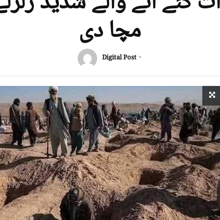
ت گئے آنے والے شدید زلزلے
مچا دی
Digital Post