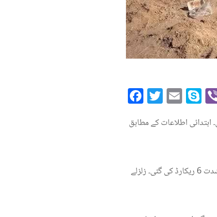
Facebook
Twitte
Emai
S
۔ ابتدائی اطلاعات کے مطابق
افغان میڈیا طلوع نیوز کے مطابق زلزلے کا مرکز جلال آباد شہر میں 8 کلو میٹر زیرِ زمین تھا، جس کی شدت 6 ریکارڈ کی گئی۔ زلزلے