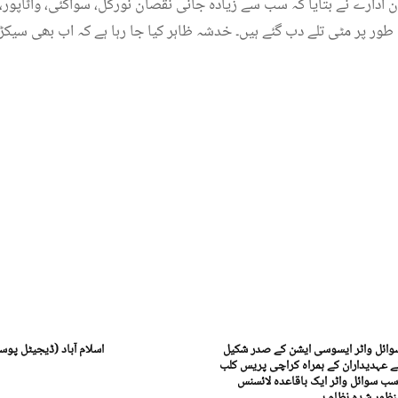
 ادارے نے بتایا کہ سب سے زیادہ جانی نقصان نورگل، سواکئی، واٹاپور،
طور پر مٹی تلے دب گئے ہیں۔ خدشہ ظاہر کیا جا رہا ہے کہ اب بھی سیکڑ
ائل واٹر ایسوسی ایشن کے صدر شکیل
اسلام آباد (ڈیجیٹل پوس
ے عہدیداران کے ہمراہ کراچی پریس کلب
سب سوائل واٹر ایک باقاعدہ لائسنس