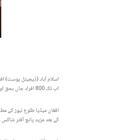
اسلام آباد (ڈیجیٹل پوسٹ) افغ
اب تک 800 افراد جاں بحق اور تین ہزار سے زائد افراد زخمی ہوچکے ہیں۔
کے بعد مزید پانچ آفٹر شاکس بھی محسوس