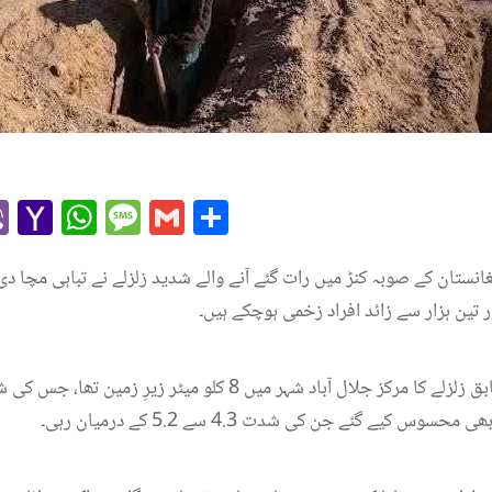
r
l
kype
Viber
Yahoo
WhatsApp
Message
Gmail
Share
Mail
انستان کے صوبہ کنڑ میں رات گئے آنے والے شدید زلزلے نے تباہی مچا دی
 کیے گئے جن کی شدت 4.3 سے 5.2 کے درمیان رہی۔