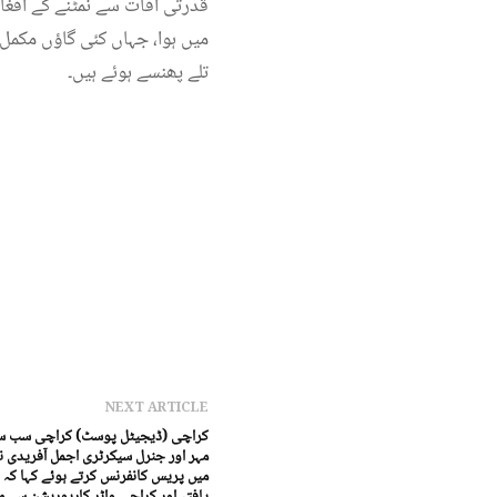
قدرتی آفات سے نمٹنے کے افغان
میں ہوا، جہاں کئی گاؤں مکمل 
تلے پھنسے ہوئے ہیں۔
NEXT ARTICLE
کراچی (ڈیجیٹل پوسٹ) کراچی سب سو
مہر اور جنرل سیکرٹری اجمل آفریدی ن
میں پریس کانفرنس کرتے ہوئے کہا کہ 