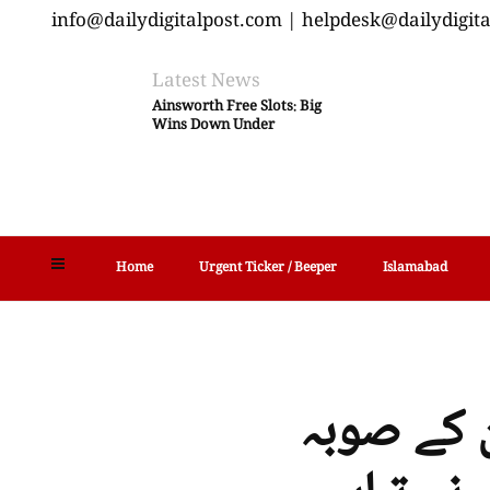
info@dailydigitalpost.com | helpdesk@dailydigit
Latest News
Ainsworth Free Slots: Big
Wins Down Under
Home
Urgent Ticker / Beeper
Islamabad
ن کے صوبہ