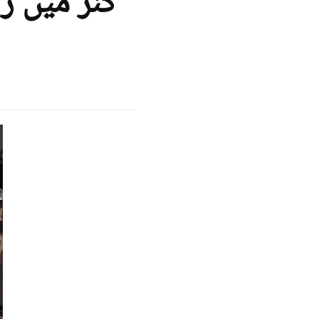
کنڑ میں را