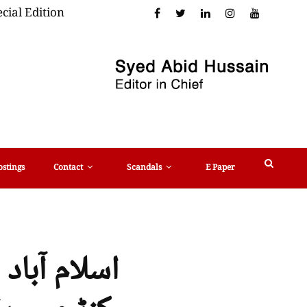
cial Edition
ostings
Contact
Scandals
E Paper
اسلام آباد