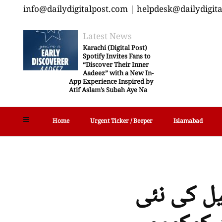
info@dailydigitalpost.com | helpdesk@dailydigit
Latest News
Karachi (Digital Post)
Spotify Invites Fans to
“Discover Their Inner
Aadeez” with a New In-
App Experience Inspired by
Atif Aslam’s Subah Aye Na
Home
Urgent Ticker / Beeper
Islamabad
ل کی نئی