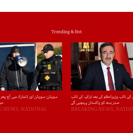
Trending & Hot
 کے نائب وزیراعظم کے بعد ترکیہ کے نائب
سویڈن: سویڈن اور ڈنمارک میں آج پھر 
صدر بدھ کو پاکستان پہنچیں گے
حر
G NEWS
,
NATIONAL
BREAKING NEWS
,
NATIO