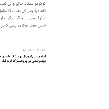
کوکومو بسکٹ بنانے والی کمپن
شامل 
صارف مایوس ہوگیا۔دیگر صارفی
انہیں مفت کوکومو پیش کریں 
NEXT ARTICLE
اسلام آباد (ڈیجیٹل پوسٹ) راولپنڈی م
یونیورسٹی کے پروفیسر کو لوٹ لیا۔