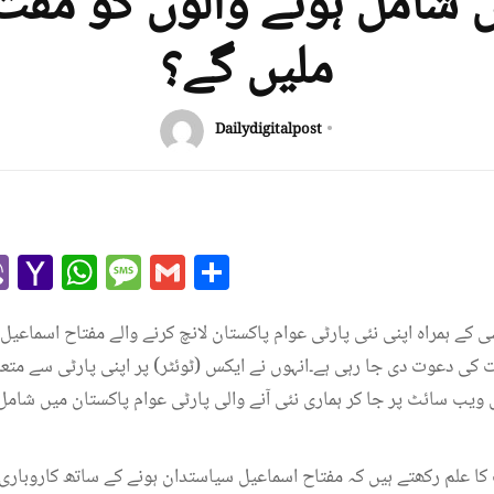
ں شامل ہونے والوں کو مفت
ملیں گے؟
Dailydigitalpost
r
l
kype
Viber
Yahoo
WhatsApp
Message
Gmail
Share
Mail
 کے ہمراہ اپنی نئی پارٹی عوام پاکستان لانچ کرنے والے مفتاح اسماع
ت کی دعوت دی جا رہی ہے۔انہوں نے ایکس (ٹوئٹر) پر اپنی پارٹی سے م
ی ویب سائٹ پر جا کر ہماری نئی آنے والی پارٹی عوام پاکستان میں شامل
ا علم رکھتے ہیں کہ مفتاح اسماعیل سیاستدان ہونے کے ساتھ کاروبار