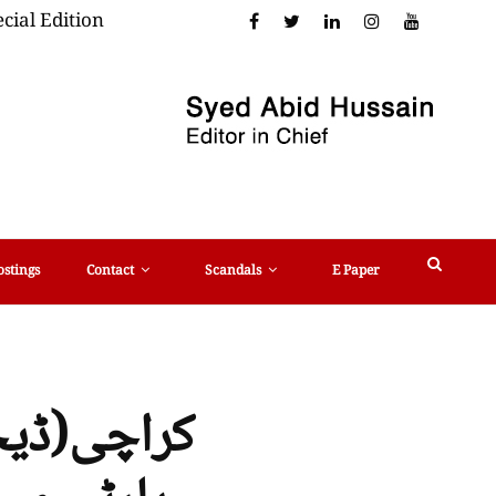
cial Edition
ostings
Contact
Scandals
E Paper
کراچی(ڈیج