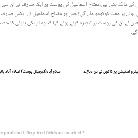
ی کے مالک بھی ہیں۔مفتاح اسماعیل کی پوسٹ پر ایک صارف نے ان سے پو
ہونے پر مفت کوکومو ملے گی؟جس پر مفتاح اسماعیل نے ایکس صارف کو صاف انکار کرتے
ن نے ان کی پوسٹ پر تبصرہ کرتے ہوئے کہا کہ وہ آپ کی پارٹی کا حص
گے۔
یٹرو اسٹیشن پر ڈاکوں نے دن دہاڑے
اسلام آباد(ڈیجیٹل پوسٹ) اسلام آباد ہا
be published. Required fields are marked *