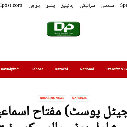
Spe
سندھی
سرائیکی
چائینیز
پشتو
بلوچی
alpost.com
Rawalpindi
Lahore
Karachi
National
Transfer & P
BREAKING NEWS
NATIONAL
یٹل پوسٹ) مفتاح اسماعی