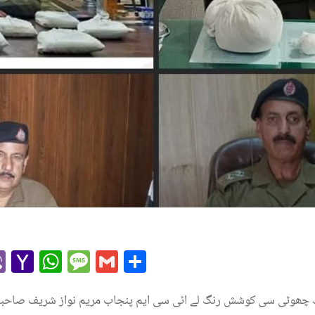
r
l
kype
Viber
Yahoo
WhatsApp
Message
Gmail
Share
Mail
ک چھوٹی سی کوشش رنگ لے ائی سی ایم پنجاب مریم نواز شریف صاحبہ