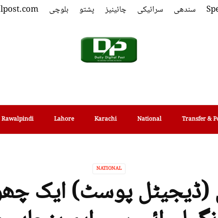
Spe
سندھی
سرائیکی
چائینیز
پشتو
بلوچی
alpost.com
Rawalpindi
Lahore
Karachi
National
Transfer & P
NATIONAL
ی (ڈیجیٹل پوسٹ) ایک چھ