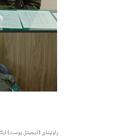
راولپنڈی (ڈیجیٹل پوسٹ) ای