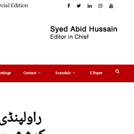
cial Edition
ostings
Contact
Scandals
E Paper
راولپنڈ