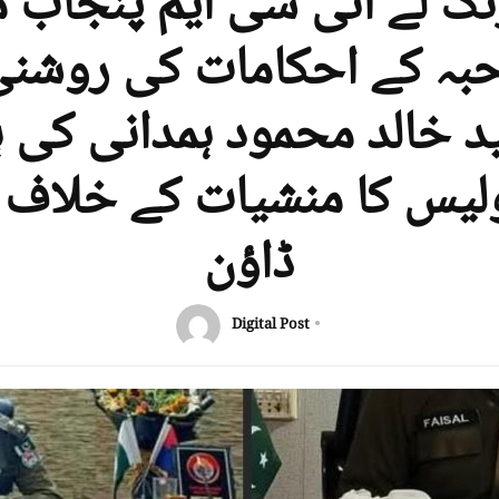
 لے ائی سی ایم پنجاب مر
ہ کے احکامات کی روشن
د خالد محمود ہمدانی کی ہ
ولیس کا منشیات کے خلاف 
ڈاؤن
Digital Post