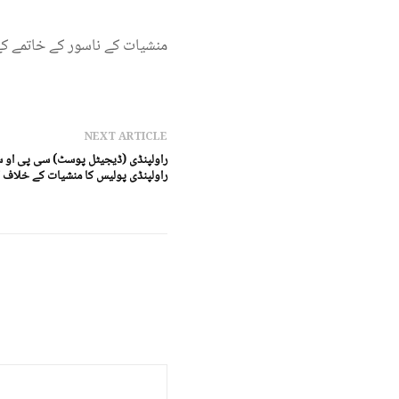
منشیات کے ناسور کے خاتمے کے 
NEXT ARTICLE
راولپنڈی (ڈیجیٹل پوسٹ) سی پی او س
راولپنڈی پولیس کا منشیات کے خلاف 