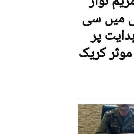
یم نواز
ی میں سی
دایت پر
موثر کریک