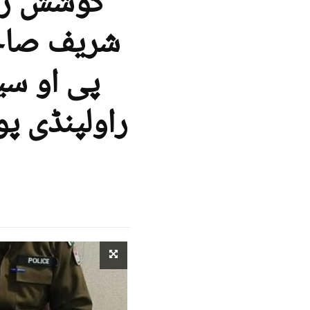
کوشش رنگ
شریف صاحب
پی او سی
راولپنڈی پ