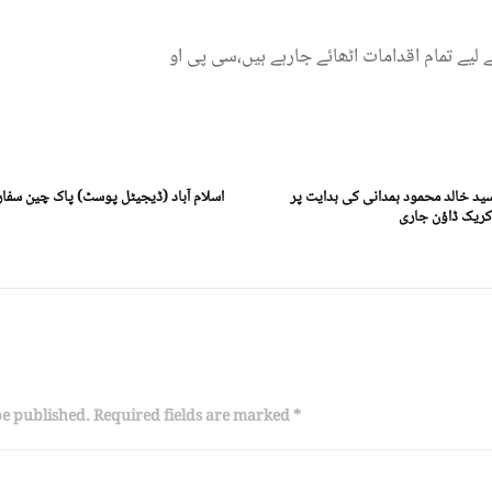
لیے تمام اقدامات اٹھائے جارہے ہیں،سی پی او
ید خالد محمود ہمدانی کی ہدایت پر
کریک ڈاؤن جاری
be published. Required fields are marked *