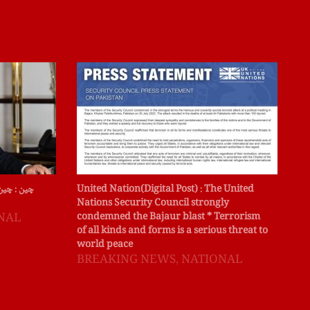
میں
United Nation(Digital Post) : The United
چین : چین
انہ
Nations Security Council strongly
دیا
condemned the Bajaur blast * Terrorism
NAL
of all kinds and forms is a serious threat to
B
world peace
BREAKING NEWS
,
NATIONAL