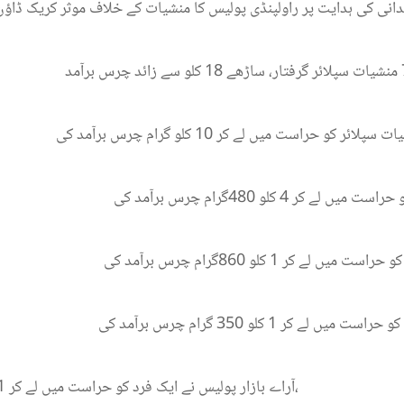
انی کی ہدایت پر راولپنڈی پولیس کا منشیات کے خلاف موثر کریک ڈاؤن
آراے بازار پولیس نے ایک فرد کو حراست میں لے کر 1 کلو250 گرام چرس برآمد کی،