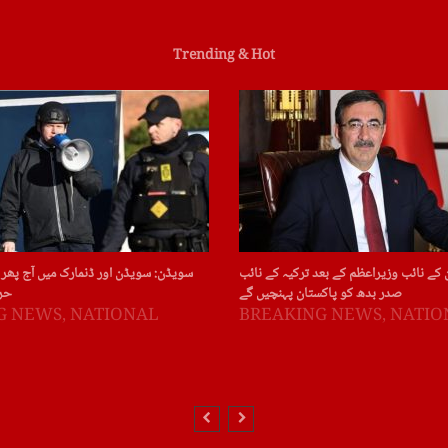
Trending & Hot
 کے نائب وزیراعظم کے بعد ترکیہ کے نائب
سویڈن: سویڈن اور ڈنمارک میں آج پھر 
صدر بدھ کو پاکستان پہنچیں گے
حر
G NEWS
,
NATIONAL
BREAKING NEWS
,
NATIO