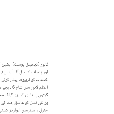
لاہور (ڈیجیٹل پوسٹ) ایشین کل
اور پنجاب کونسل آف آرٹس ( پ
اعظم لاہو
گیتوں پر نامور کوریو گرافر
پر نئی نسل کو عاشق جٹ کے ف
جنرل و چیئرمین ایوارڈز کمیٹی