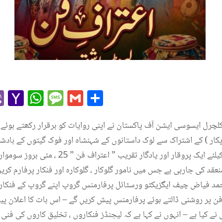
r
l
kype
Viber
Yahoo
WhatsApp
Message
Gmail
Share
Mail
چرل ایسوسی ایشن آف پاکستان نے اپنی روایات کو برقرار رکھتے ہوئے ل
کار ) کے اشتراک سے لوک داستانوں کے شہنشاہ اور فوک گیتوں کے باد
خدمات کو ٹربیوٹ پیش کرنے کیلئے ایک پروقار اور یا
ر میں شام 6 ، بجے منعقد کی جارہی ہے جس میں نامور گلوکار ، گلوکارہ اور فنکار پرفا
 محمد فیاض چیف ایگزیکٹو ورسٹائل پرفارمنس گروپ اپنے گروپ کے فن
ن پر روشنی ڈالتے ہوئے پرفارمنس پیش کریں گے – اس بات کا اعلان پ
 نے کیا ہے – انہوں نے کہا ہے کہ لیجنڈز فنکاروں ، تخلیق کاروں کی فن