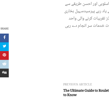
اسلوبی اور احسن طریقے سے
 ہے یاد رہے پیرسیدسہیل بخاری
1981ء میں رکھی تھی اور 4 ،دہائیوں سے ایوارڈز تقریبات کرنے والی واحد
 تنظیم ہے جوکہ اپنی مدد آپ کے تحت 43 ، سال سے بے لوث خدمات سر انجام دے رہی
SHARE
PREVIOUS ARTICLE
The Ultimate Guide to Roule
to Know