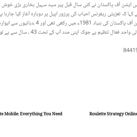
ی ایشن آف پاکستان نے کئی سال قبل پیر سید سہیل بخاری بڑی خوش 
نے کہا کہ تعزیتی ریفرنس احباب کی پرزور اپیل پر دوبارہ آغاز کیا جارہا
نے ایشین کلچرل ایسوسی ایشن آف پاکستان کی بنیاد 
غیر تجارتی بنیادوں پر کرنے والی واحد فعال
tte Mobile: Everything You Need
Roulette Strategy Onlin