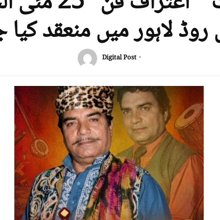
عاشق جٹ ” اعتراف 
روڈ لاہور میں منعقد کیا ج
Digital Post