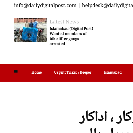
info@dailydigitalpost.com | helpdesk@dailydigit
Latest News
Islamabad (Digital Post)
Wanted members of
bike lifter gangs
arrested
Home
Urgent Ticker / Beeper
Islamabad
ر ، اداکار