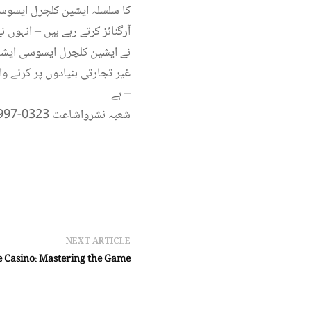
کا سلسلہ ایشین کلچرل ایسوس
آرگنائز کرتے رہے ہیں – انہوں 
ہے –
شعبہ نشرواشاعت 0323-8441997
NEXT ARTICLE
e Casino: Mastering the Game