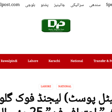
Spe
سندھی
سرائیکی
چائینیز
پشتو
بلوچی
alpost.com
Rawalpindi
Lahore
Karachi
National
Transfer & P
LAHORE
NATIONAL
ٹل پوسٹ) لیجنڈ فوک گلوکا