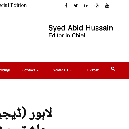
cial Edition
ostings
Contact
Scandals
E Paper
لاہور (ڈیجی