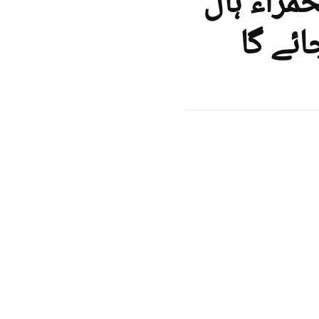
فن” 25 مئی الحمراء ہال
ائے گا