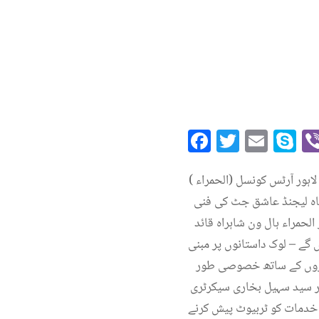
Facebook
Twitte
Emai
S
اہور آرٹس کونسل (الحمراء )
شاہ لیجنڈ عاشق جٹ کی فنی
دگار تقریب ” اعتراف فن ” 25 ، مئی بروز سوموار الحمراء ہال ون شاہراہ قائد
رم کریں گے – لوک داستانوں پر مبنی
کاروں کے ساتھ خصوصی طور
یر سید سہیل بخاری سیکرٹری
ی خدمات کو ٹربیوٹ پیش کرنے