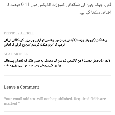
گئی، جبکہ چین کے شنگھائی کمپوزٹ انڈیکس میں 0.11 فیصد کا
اضافہ دیکھا گیا ہے۔
PREVIOUS ARTICLE
واشنگٹن (ڈیجیٹل پوسٹ) آبنائے ہرمز میں پھنسے تجارتی جہازوں کو نکالنے کےلئے
ٹرمپ کا ’پروجیکٹ فریڈم‘ شروع کرنے کا اعلان
NEXT ARTICLE
لاہور (ڈیجیٹل پوسٹ) ون کانسٹی ٹیوشن کے معاملے پر ہمیں ملک کو نقصان پہنچانے
والوں کے پیچھے بھی جانا چاہیے، وزیر داخلہ
Leave a Comment
Your email address will not be published. Required fields are
marked *