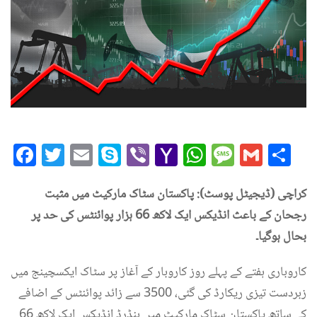
Facebook
Twitter
Email
Skype
Viber
Yahoo
WhatsAp
Messag
Gmai
Sh
Mail
کراچی (ڈیجیٹل پوسٹ): پاکستان سٹاک مارکیٹ میں مثبت
رجحان کے باعث انڈیکس ایک لاکھ 66 ہزار پوائنٹس کی حد پر
بحال ہوگیا۔
کاروباری ہفتے کے پہلے روز کاروبار کے آغاز پر سٹاک ایکسچینج میں
زبردست تیزی ریکارڈ کی گئی، 3500 سے زائد پوائنٹس کے اضافے
کے ساتھ پاکستان سٹاک مارکیٹ میں ہنڈرڈ انڈیکس ایک لاکھ 66