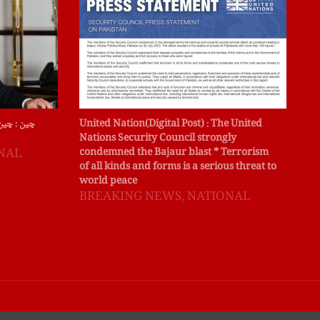
میں
United Nation(Digital Post) : The United
چین : چین
انہ
Nations Security Council strongly
دیا
condemned the Bajaur blast * Terrorism
NAL
of all kinds and forms is a serious threat to
B
world peace
BREAKING NEWS
,
NATIONAL