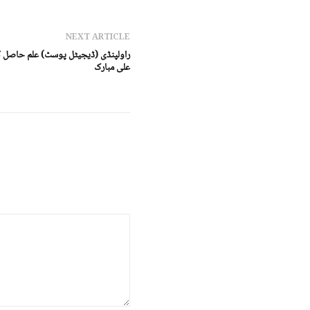
NEXT ARTICLE
راولپنڈی (ڈیجیٹل پوسٹ) علم حاصل کر
علی مبارک