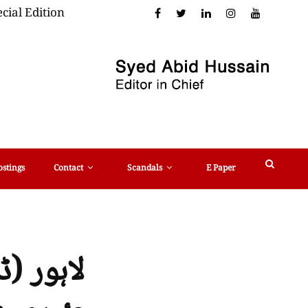
cial Edition
ostings
Contact
Scandals
E Paper
لاہور (