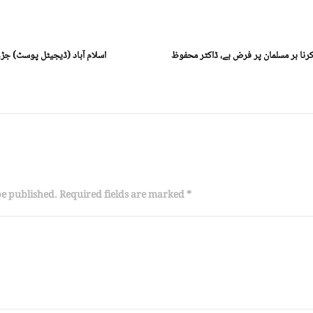
نا ہر مسلمان پر فرض ہے، ڈاکٹر محفوظ
اسلام آباد (ڈیجیٹل پوسٹ) ج
be published. Required fields are marked *