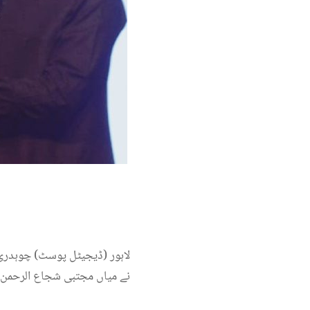
لاہور (ڈیجیٹل پوسٹ) چوہدری 
نے میاں مجتبی شجاع الرحمن ص