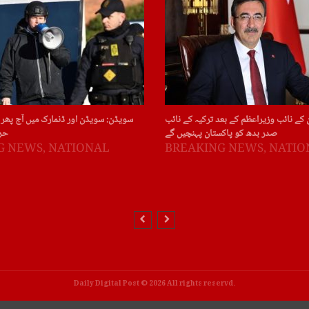
 کے نائب وزیراعظم کے بعد ترکیہ کے نائب
سویڈن: سویڈن اور ڈنمارک میں آج پھر 
صدر بدھ کو پاکستان پہنچیں گے
حر
G NEWS
,
NATIONAL
BREAKING NEWS
,
NATIO
Daily Digital Post © 2026 All rights reservd.