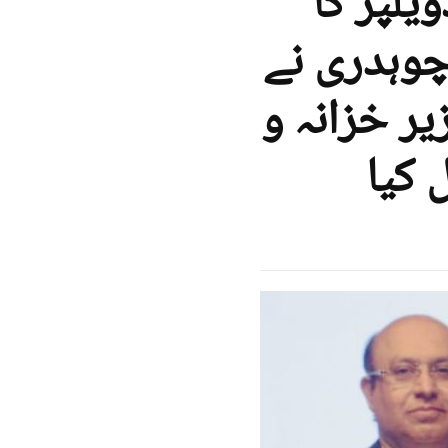
یلپر کا
چوہدری نے
ر خزانہ و
 کیا