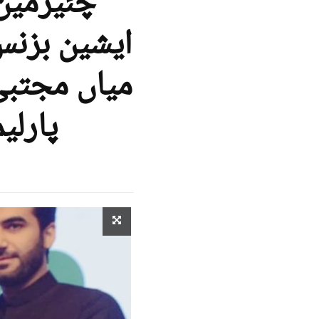
چئیرمین 
ایشین بزنس
میاں مجتبی
پارلی