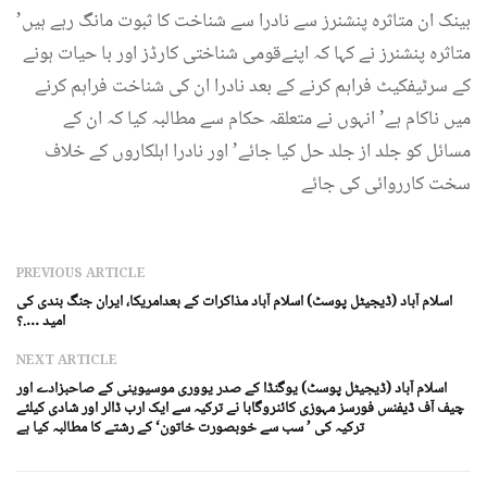
بینک ان متاثرہ پنشنرز سے نادرا سے شناخت کا ثبوت مانگ رہے ہیں’
متاثرہ پنشنرز نے کہا کہ اپنےقومی شناختی کارڈز اور با حیات ہونے
کے سرٹیفکیٹ فراہم کرنے کے بعد نادرا ان کی شناخت فراہم کرنے
میں ناکام ہے’ انہوں نے متعلقہ حکام سے مطالبہ کیا کہ ان کے
مسائل کو جلد از جلد حل کیا جائے’ اور نادرا اہلکاروں کے خلاف
سخت کارروائی کی جائے
PREVIOUS ARTICLE
اسلام آباد (ڈیجیٹل پوسٹ) اسلام آباد مذاکرات کے بعدامریکا، ایران جنگ بندی کی
امید ….؟
NEXT ARTICLE
اسلام آباد (ڈیجیٹل پوسٹ) یوگنڈا کے صدر یووری موسیوینی کے صاحبزادے اور
چیف آف ڈیفنس فورسز مہوزی کائنروگابا نے ترکیہ سے ایک ارب ڈالر اور شادی کیلئے
ترکیہ کی ’ سب سے خوبصورت خاتون‘ کے رشتے کا مطالبہ کیا ہے