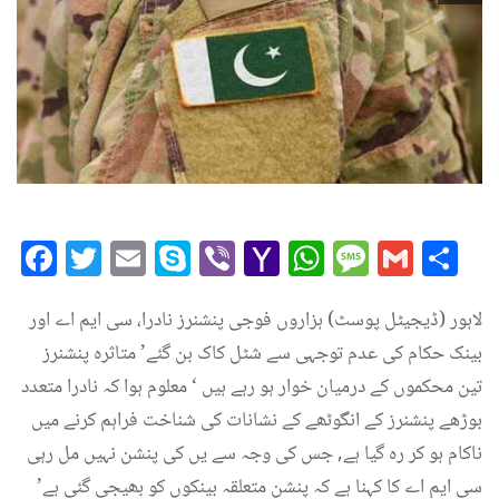
Facebook
Twitter
Email
Skype
Viber
Yahoo
WhatsAp
Messag
Gmai
Sh
Mail
لاہور (ڈیجیٹل پوسٹ) ہزاروں فوجی پنشنرز نادرا، سی ایم اے اور
بینک حکام کی عدم توجہی سے شٹل کاک بن گئے’ متاثرہ پنشنرز
تین محکموں کے درمیان خوار ہو رہے ہیں ‘ معلوم ہوا کہ نادرا متعدد
بوڑھے پنشنرز کے انگوٹھے کے نشانات کی شناخت فراہم کرنے میں
ناکام ہو کر رہ گیا ہے, جس کی وجہ سے یں کی پنشن نہیں مل رہی
سی ایم اے کا کہنا ہے کہ پنشن متعلقہ بینکوں کو بھیجی گئی ہے’