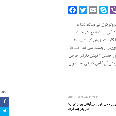
Facebook
Twitte
Emai
S
پروٹوکول کے ساتھ نشاط
کت کی’ پاک فوج کے چاک
وچوبند دستے نے سلامی پیش کی اور فیلڈ مارشل عاصم منیر کی طرف سے شہید کے مزار پر پھولوں کا گلدستہ پیش کیا شہید 6
ان میں اپنے چار ساتھیوں سمیت شہید ہوئے، ان کا تعلق 40 فرنٹیئر فورس رجمنٹ سے تھا’ نشاط
 حسین ‘ ڈپٹی پارٹنر حاجی
پیش کے’ امن کمیٹی نمائندوں
SHARE
PREVIOUS ARTICLE
لی حملے, ایران نے آبنائے ہرمز کو ایک
بار پھر بند کردیا