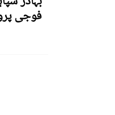
بہادر سپا
فوجی پرو