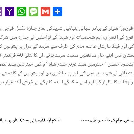
r
l
kype
Viber
Yahoo
WhatsApp
Message
Gmail
Share
Mail
 فورس’ شوٹر کے بہادر سپاہی بنیامین شہیدکی نماز جنازہ مکمل فوجی 
 فوج کے افسران، اہم شخصیات اور شہدا کے لواحقین نے جنازہ میں شر
اپریل 2026 کو مستونگ ‘بلوچست
صود حسین ‘ چیئرمین سید عزیز حیدر شاہ ‘ وائس چیئرمین سید تصور
ات بلال نے شہید بنیامین کی قبر پر حاضری دی اور پھولوں کے گلدستے 
واہشات کا اظہار کیا’اور اسے ملک کے استحکام کے لے خوش آئند قرار دیا
 بھی عوام کے مفاد میں کیے، محمد
اسلام آباد (ڈیجیٹل پوسٹ) لبنان پر اسرائی