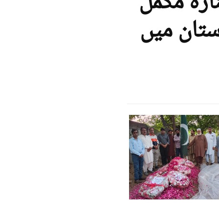
ازہ مکمل
تان میں