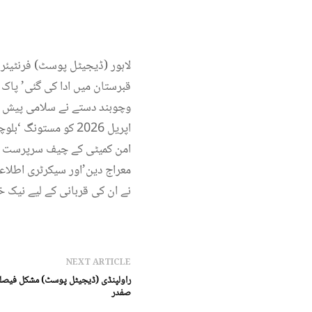
لاہور (ڈیجیٹل پوسٹ) فرنٹیئر
قبرستان میں ادا کی گئی’ پاک
امن کمیٹی کے چیف سرپرست مق
معراج دین’اور سیکرٹری اطلاع
نے ان کی قربانی کے لیے نیک خ
NEXT ARTICLE
راولپنڈی (ڈیجیٹل پوسٹ) مشکل فیصلے
صفدر