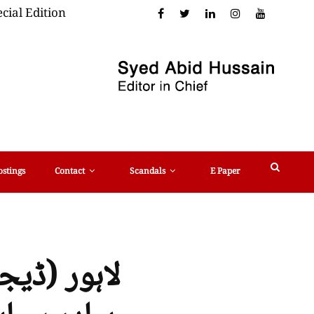
cial Edition
ostings
Contact
Scandals
E Paper
لاہور (ڈی