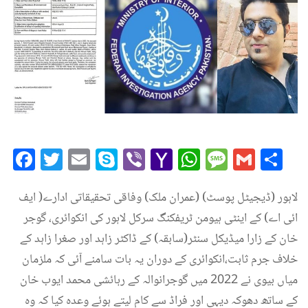
Facebook
Twitter
Email
Skype
Viber
Yahoo
WhatsAp
Messag
Gmai
Sh
Mail
لاہور (ڈیجیٹل پوسٹ) (عمران ملک) وفاقی تحقیقاتی ادارے( ایف
ائی اے) کے اینٹی ہیومن ٹریفکنگ سرکل لاہور کی انکوائری، گوجر
خان کے زارا میڈیکل سنٹر(سابقہ) کے ڈاکٹر زاہد اور صغرا زاہد کے
خلاف جرم ثابت،انکوائری کے دوران یہ بات سامنے آئی کہ ملزمان
میاں بیوی نے 2022 میں گوجرانوالہ کے رہائشی محمد ایوب خان
کے ساتھ دھوکہ دیہی اور فراڈ سے کام لیتے ہوئے وعدہ کیا کہ وہ