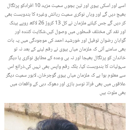
اسے اور اسکی بیوی اور تین بچوں سمیت مزید 10 افرادکو پرتگال
بھیج دیں گے اور وہاں نوکری سمیت رہائش وغیرہ کا بندوبست بھی
کر دیں گے جس کیلئے ملزمان نے کل 13 کروڑ 26 لاکھ روپے بینک
اور نقد کی مختلف قسطوں میں وصول کیں۔شکایت کنندہ اور
گواہان رضوان توفیل اور خورشید احمد کی موجودگی میں یہ بات
بھی سامنے آئی کہ ملزمان میاں بیوی نے رقم لینے کے بعد نہ تو
خاندان کو پرتگال بھیجا اور نہ ہی وعدہ کے مطابق نوکری یا دیگر
سہولیات کا بندوبست کیا، بلکہ رقم واپس بھی نہیں کی۔ذرائع اس
سے معلوم ہوا ہے کہ ملزمان میاں بیوی گوجرخان، لاہور سمیت دیگر
علاقوں میں بھی فراڈ نوسر بازی اور دھوکہ دہی کے واقعات میں
بھی ملوث ہیں