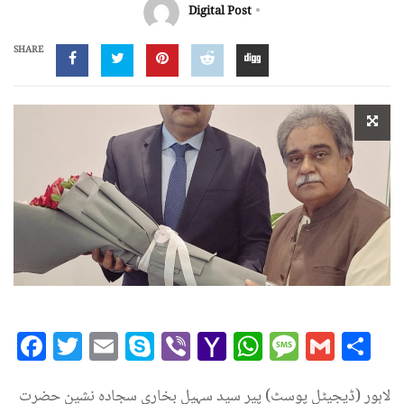
Digital Post
SHARE
Facebook
Twitter
Email
Skype
Viber
Yahoo
WhatsAp
Messag
Gmai
Sh
Mail
لاہور (ڈیجیٹل پوسٹ) پیر سید سہیل بخاری سجادہ نشین حضرت