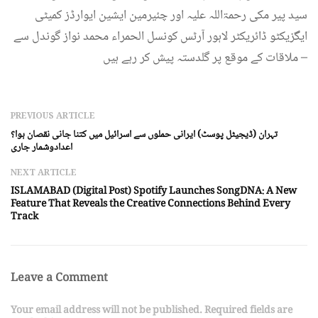
سید پیر مکی رحمۃاللہ علیہ اور چئیرمین ایشین ایوارڈز کمیٹی
ایگزیکٹو ڈائریکٹر لاہور آرٹس کونسل الحمراء محمد نواز گوندل سے
ملاقات کے موقع پر گلدستہ پیش کر رہے ہیں –
PREVIOUS ARTICLE
تہران (ڈیجیٹل پوسٹ) ایرانی حملوں سے اسرائیل میں کتنا جانی نقصان ہوا؟
اعدادوشمار جاری
NEXT ARTICLE
ISLAMABAD (Digital Post) Spotify Launches SongDNA: A New
Feature That Reveals the Creative Connections Behind Every
Track
Leave a Comment
Your email address will not be published. Required fields are