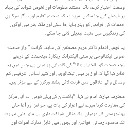
وسعت اختیار کرے، تاکہ مستند معلومات اور ٹھوس شواہد کی بنیاد
پر فیصلے کیے جا سکیں۔ مزید یہ کہ صحت، تعلیم اور دیگر سرکاری
خدمات کی فراہمی کو بہتر بنایا جا سکے اور ملک بھر میں لوگوں
کی زندگیوں میں مثبت تبدیلی لائی جا سکے۔
یہ قومی اقدام ڈاکٹر مریم مصطفیٰ کی سابقہ گرانٹ ”آوازِ صحت:
صوتی ٹیکنالوجی پر مبنی الیکٹرانک ریکارڈ مینجمنٹ کے ذریعے
زچہ صحت کو بااختیار بنانا” کی کامیابی پر مبنی ہے، جس میں یہ
ظاہر کیا گیا کہ آواز پر مبنی ٹیکنالوجی اور کثیر لسانی انٹرفیس کم
وسائل والے علاقوں میں فرنٹ لائن ہیلتھ ورکرز کے لیے مؤثر ہیں۔
محترمہ مبارک امام نے کہا، ”پاکستان کے پہلے قومی اے آئی مرکز
کی معاونت کرنا میرے لیے اعزاز کی بات ہے، جو لمز اور آغا خان
یونیورسٹی کے درمیان ایک مثالی شراکت داری ہے۔ ماہر طبی مہارت
تک محدود رسائی خواتین اور بچوں میں قابلِ تدارک اموات اور