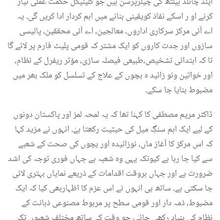
اینڈ چائلڈ ہیلتھ کی چیئرپرسن ہیں جو کلینیکل حکمت عملی تیار
کرنے او ر اسکے نفاذ کویقینی بنانے میں اہم کردار ادا کریں گی۔ یہ
اے آئی مرکز سرکاری اداروں، معالجین، اے آئی محققین، پالیسی
سازوں اور جدت کاروں کو ایک مشتر کہ قومی پلیٹ فارم پر لائے گا
تا کہ ابتدائی تشخیص،طبیعی فیصلہ سازی، مؤثر ریفرل کے نظام،
اور خواتین ونو زائید ہ بچوں کے علاج کے تسلسل کو ملک بھر میں
مضبوط بنایا جا سکے۔
ڈاکٹر مریم مصطفی کا کہنا تھا کہ یہ لمحہ لمز اور پاکستان دونوں
کے لیے ایک اہم سنگِ میل کی حیثیت رکھتا ہےٰ۔ انہوں نے مزید کہا
کہ اس مرکز کا آغاز ماں، نوزائیدہ اور بچوں کی صحت کے شعبے
سے کیا جا رہا ہے کیونکہ یہی وہ شعبہ ہے جہاں فوری توجہ کی اشد
ضرورت ہے اور جہاں بروقت اقدامات کے ذریعے نمایاں بہتری لائی
جا سکتی ہے۔ ساتھ ہی انہوں نے اس عزم کا اظہاربھی کیا کہ ایک
مضبوط، ذمہ دار اور قومی سطح پر مربوط مصنوعی ذہانت کے
نظام کی بنیاد رکھی جائے، جو وقت کے ساتھ مختلف شعبوں تک