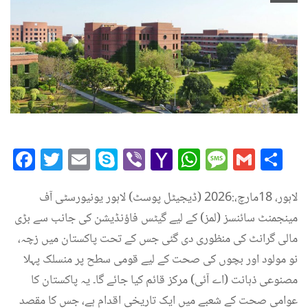
Facebook
Twitter
Email
Skype
Viber
Yahoo
WhatsAp
Messag
Gmai
Sh
Mail
لاہور، 18مارچ،:2026 (ڈیجیٹل پوسٹ) لاہور یونیورسٹی آف
مینجمنٹ سائنسز (لمز) کے لیے گیٹس فاؤنڈیشن کی جانب سے بڑی
مالی گرانٹ کی منظوری دی گئی جس کے تحت پاکستان میں زچہ،
نو مولود اور بچوں کی صحت کے لیے قومی سطح پر منسلک پہلا
مصنوعی ذہانت (اے آئی) مرکز قائم کیا جائے گا۔ یہ پاکستان کا
عوامی صحت کے شعبے میں ایک تاریخی اقدام ہے، جس کا مقصد