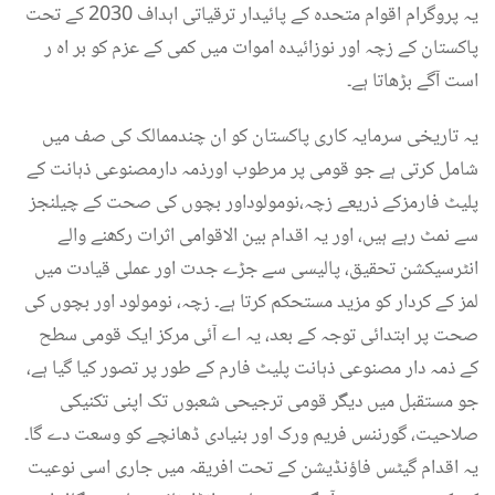
یہ پروگرام اقوام متحدہ کے پائیدار ترقیاتی اہداف 2030 کے تحت
پاکستان کے زچہ اور نوزائیدہ اموات میں کمی کے عزم کو بر اہ ر
است آگے بڑھاتا ہے۔
یہ تاریخی سرمایہ کاری پاکستان کو ان چندممالک کی صف میں
شامل کرتی ہے جو قومی پر مرطوب اورذمہ دارمصنوعی ذہانت کے
پلیٹ فارمزکے ذریعے زچہ،نومولوداور بچوں کی صحت کے چیلنجز
سے نمٹ رہے ہیں، اور یہ اقدام بین الاقوامی اثرات رکھنے والے
انٹرسیکشن تحقیق، پالیسی سے جڑے جدت اور عملی قیادت میں
لمز کے کردار کو مزید مستحکم کرتا ہے۔ زچہ، نومولود اور بچوں کی
صحت پر ابتدائی توجہ کے بعد، یہ اے آئی مرکز ایک قومی سطح
کے ذمہ دار مصنوعی ذہانت پلیٹ فارم کے طور پر تصور کیا گیا ہے،
جو مستقبل میں دیگر قومی ترجیحی شعبوں تک اپنی تکنیکی
صلاحیت، گورننس فریم ورک اور بنیادی ڈھانچے کو وسعت دے گا۔
یہ اقدام گیٹس فاؤنڈیشن کے تحت افریقہ میں جاری اسی نوعیت