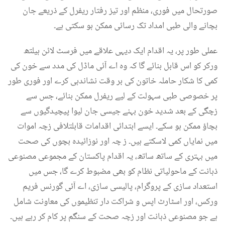
صورتحال میں فوری، منظم اور تیز رفتار ریفرل کے ذریعے جان
بچانے والی طبی امداد تک رسائی ممکن ہو سکتی ہے۔
عملی طور پر، یہ اقدام ایک دیہی علاقے میں فرسٹ لائن ہیلتھ
ورکر کو اس قابل بنائے گا کہ وہ اے آئی ماڈل کی مدد سے خون کی
کمی کا شکار حاملہ خاتون کی بر وقت نشاندہی کرے اور فوری طور
پر خصوصی طبی سہولت کے لیے ریفرل ممکن بنائے، جس سے
زچگی کے بعد شدید خون بہنے جیسی جان لیوا پیچیدگیوں سے
بچاؤ ممکن ہو سکے۔ ایسے ابتدائی اقدامات قابلتلافی زچہ اموات
میں نمایاں کمی لاسکتے ہیں۔ ز چہ اور نوزائیدہ بچوں کی صحت
میں بہتری کے ساتھ ساتھ، یہ اقدام پاکستان کے مجموعی مصنوعی
ذہانت کے ماحولیاتی نظام کو بھی مضبوط کرے گا، جس میں
استعداد سازی کے پروگرام، پالیسی سازی، اے آئی گورنس فریم
ورکس، اور اسٹارٹ اپس و شراکت دار تنظیموں کی معاونت شامل
ہے جو مصنوعی ذہانت اور زچہ صحت کے سنگم پر کام کر رہے ہیں۔