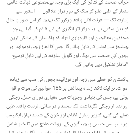
خراب صحت کے نتائج کی ایک بڑی وجہ ہے۔مصنوعی ذہانت عالمی
معیار کے طبی علم کو ملک کے دور دراز علاقوں — استور سے
زیارت تک — فرنٹ لائن ہیلتھ ورکرز تک پہنچا کر اس صورتِ حال
کو بدل سکتی ہے۔ یہ مرکز اثر انگیزی کے لیے قائم کیا گیا ہے، جو
محققین، معالجین اور کاروباری افراد کو پاکستان کے مشکل ترین
چیلنجز سے نمٹنے کے قابل بنائے گا، جس کا آغاز زچہ، نومولود اور
بچوں کی صحت سے ہوگا، اور گلوبل ساؤتھ کے لیے قابلِ توسیع
ماڈلز تشکیل دیے جائیں گے۔”
پاکستان کو خطے میں زچہ اور نوزائیدہ بچوں کی سب سے زیادہ
اموات، ہر ایک لاکھ زند ہ پیدائش پر 186 خواتین کی موت واقع
ہوتی ہے، جس کی بنیادی وجوہات میں معیاری دوران حمل، زچگی
اور بعد از زچگی نگہداشت تک محمد و در سائی، تربیت یافتہ طبی
عملے کی کمی، کمزور ریفرل نظام، اور خون کے شدید بہاؤ، ایکیپسیا
اور سیپسس جیسی پیچیدگیوں کے بروقت علاج میں تا خیر شامل
ہیں۔ صحت کے نظام پر دباؤ کا انداز ہ اس بات سے لگا یا جا سکتا