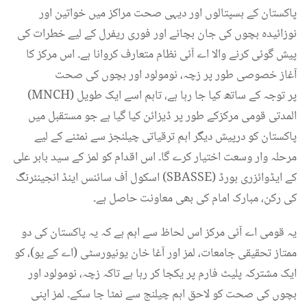
پاکستان کے ہسپتالوں اور دیہی صحت مراکز میں خواتین اور
نوزائیدہ بچوں کی جان بچانے اور فوری ریفرل کے لیے خطرات کی
پیش گوئی کرنے والا اے آئی نظام متعارف کروانا ہے۔ اس مرکز کا
آغاز خصوصی طور پر زچہ، نومولود اور بچوں کی صحت
(MNCH) پر توجہ کے ساتھ کیا جا رہا ہے، تاہم اسے ایک طویل
المدتی قومی مرکزکے طور پر ڈیزائن کیا گیا ہے جو مستقبل میں
پاکستان کو درپیش دیگر اہم ترقیاتی چیلنجز سے نمٹنے کے لیے
مرحلہ وار وسعت اختیار کرے گا۔ اس اقدام کو لمز کے سید بابر علی
اسکول آف سائنس اینڈ انجینئرنگ (SBASSE) کے ایڈوائزری بورڈ
کی رکن، مبارک امام کی بھی معاونت حاصل ہے۔
یہ قومی اے آئی مرکز اس لحاظ سے اہم ہے کہ یہ پاکستان کی دو
ممتاز تحقیقی جامعات، لمز اور آغا خان یونیورسٹی (اے کے یو)، کو
ایک مشترکہ پلیٹ فارم پر یکجا کر رہا ہے تاکہ زچہ، نومولود اور
بچوں کی صحت کو لاحق اہم چیلنج سے نمٹا جا سکے۔ لمز اپنی