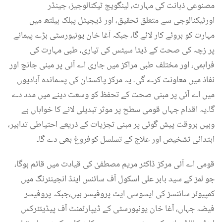
مصنوعی ذہانت کی مہارت، لینگویج ٹیکنالوجیز، جینڈر
اورٹیکنالوجی سے متعلق تحقیق، اور ڈیجیٹل پبلک ہیلتھ میں
مہارت کو بروئے کار لائے گا، جبکہ آغا خان یونیورسٹی بڑے پیمانے
پر زچہ کی صحت کے ڈیٹا سیٹس کی تیاری، طبی مہارت کی
فراہمی، اور مختلف طبی مراکز میں جاری اے آئی پر مبنی جانچ اور
نفاذ میں معاونت کرے گی۔ یہ مرکز پاکستان کی پسماندہ آبادیوں
میں اے آئی پر مبنی صحت کے تحفظ کو وسعت دینے میں مدد دے
گا۔یہ اقدام جہاں قومی سطح پر موثر تبدیلی لانے کا خواہاں ہے
وہیں بروقت پیش گوئی پر مبنی تجزیات کے ذریعے احتیاطی تدابیر،
ابتدائی تشخیص اور علاج کے تسلسل کوفروغ بھی دے گا۔
قومی اے آئی مرکز ڈاکٹر مریم مصطفیٰ کی قیادت میں قائم ہوگا،
جو لمز کے سید بابر علی اسکول آف سائنس اینڈ انجینئرنگ میں
کمپیوٹر سائنسز کی ایسوسی ایٹ پروفیسر ہیں،جبکہ پروفیسر
فیضہ جہاں، آغا خان یونیورسٹی کے ڈیپارٹمنٹ آف پیڈیئٹرکس