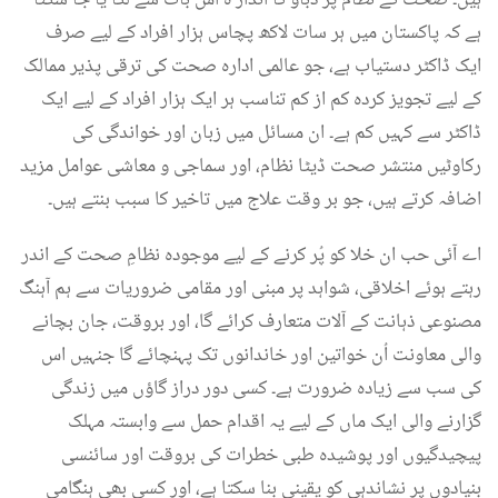
ہے کہ پاکستان میں ہر سات لاکھ پچاس ہزار افراد کے لیے صرف
ایک ڈاکٹر دستیاب ہے، جو عالمی ادارہ صحت کی ترقی پذیر ممالک
کے لیے تجویز کردہ کم از کم تناسب ہر ایک ہزار افراد کے لیے ایک
ڈاکٹر سے کہیں کم ہے۔ ان مسائل میں زبان اور خواندگی کی
رکاوٹیں منتشر صحت ڈیٹا نظام، اور سماجی و معاشی عوامل مزید
اضافہ کرتے ہیں، جو بر وقت علاج میں تاخیر کا سبب بنتے ہیں۔
اے آئی حب ان خلا کو پُر کرنے کے لیے موجودہ نظامِ صحت کے اندر
رہتے ہوئے اخلاقی، شواہد پر مبنی اور مقامی ضروریات سے ہم آہنگ
مصنوعی ذہانت کے آلات متعارف کرائے گا، اور بروقت، جان بچانے
والی معاونت اُن خواتین اور خاندانوں تک پہنچائے گا جنہیں اس
کی سب سے زیادہ ضرورت ہے۔ کسی دور دراز گاؤں میں زندگی
گزارنے والی ایک ماں کے لیے یہ اقدام حمل سے وابستہ مہلک
پیچیدگیوں اور پوشیدہ طبی خطرات کی بروقت اور سائنسی
بنیادوں پر نشاندہی کو یقینی بنا سکتا ہے، اور کسی بھی ہنگامی