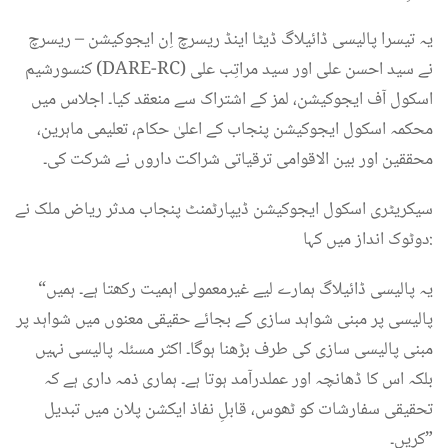
یہ تیسرا پالیسی ڈائیلاگ ڈیٹا اینڈ ریسرچ اِن ایجوکیشن – ریسرچ
کنسورشیم (DARE-RC) نے سید احسن علی اور سید مراتِب علی
اسکول آف ایجوکیشن، لمز کے اشتراک سے منعقد کیا۔ اجلاس میں
محکمہ اسکول ایجوکیشن پنجاب کے اعلیٰ حکام، تعلیمی ماہرین،
محققین اور بین الاقوامی ترقیاتی شراکت داروں نے شرکت کی۔
سیکریٹری اسکول ایجوکیشن ڈیپارٹمنٹ پنجاب مدثر ریاض ملک نے
دوٹوک انداز میں کہا:
“یہ پالیسی ڈائیلاگ ہمارے لیے غیرمعمولی اہمیت رکھتا ہے۔ ہمیں
پالیسی پر مبنی شواہد سازی کے بجائے حقیقی معنوں میں شواہد پر
مبنی پالیسی سازی کی طرف بڑھنا ہوگا۔ اکثر مسئلہ پالیسی نہیں
بلکہ اس کا ڈھانچہ اور عملدرآمد ہوتا ہے۔ ہماری ذمہ داری ہے کہ
تحقیقی سفارشات کو ٹھوس، قابلِ نفاذ ایکشن پلان میں تبدیل
کریں۔”