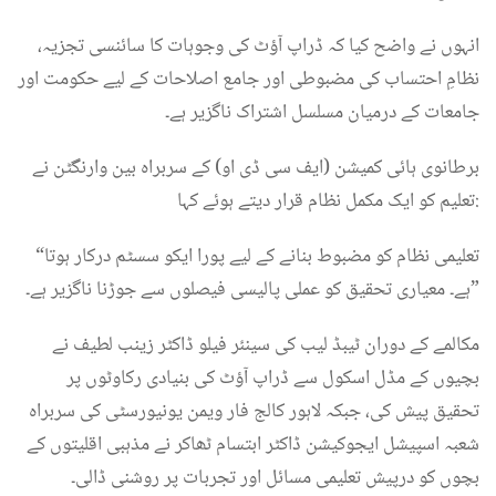
انہوں نے واضح کیا کہ ڈراپ آؤٹ کی وجوہات کا سائنسی تجزیہ،
نظامِ احتساب کی مضبوطی اور جامع اصلاحات کے لیے حکومت اور
جامعات کے درمیان مسلسل اشتراک ناگزیر ہے۔
برطانوی ہائی کمیشن (ایف سی ڈی او) کے سربراہ بین وارنگٹن نے
تعلیم کو ایک مکمل نظام قرار دیتے ہوئے کہا:
“تعلیمی نظام کو مضبوط بنانے کے لیے پورا ایکو سسٹم درکار ہوتا
ہے۔ معیاری تحقیق کو عملی پالیسی فیصلوں سے جوڑنا ناگزیر ہے۔”
مکالمے کے دوران ٹیبڈ لیب کی سینئر فیلو ڈاکٹر زینب لطیف نے
بچیوں کے مڈل اسکول سے ڈراپ آؤٹ کی بنیادی رکاوٹوں پر
تحقیق پیش کی، جبکہ لاہور کالج فار ویمن یونیورسٹی کی سربراہ
شعبہ اسپیشل ایجوکیشن ڈاکٹر ابتسام ٹھاکر نے مذہبی اقلیتوں کے
بچوں کو درپیش تعلیمی مسائل اور تجربات پر روشنی ڈالی۔