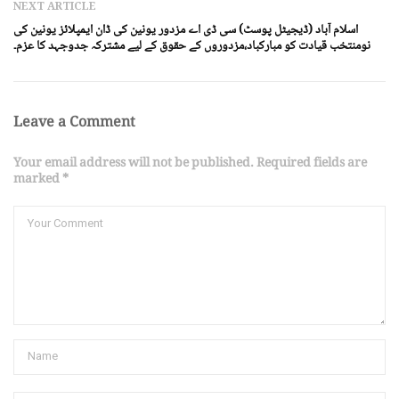
NEXT ARTICLE
اسلام آباد (ڈیجیٹل پوسٹ) سی ڈی اے مزدور یونین کی ڈان ایمپلائز یونین کی
نومنتخب قیادت کو مبارکباد،مزدوروں کے حقوق کے لیے مشترکہ جدوجہد کا عزم۔
Leave a Comment
Your email address will not be published. Required fields are
marked *