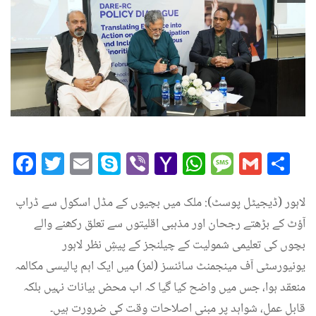
Facebook
Twitter
Email
Skype
Viber
Yahoo
WhatsAp
Messag
Gmai
Sh
Mail
لاہور (ڈیجیٹل پوسٹ): ملک میں بچیوں کے مڈل اسکول سے ڈراپ
آؤٹ کے بڑھتے رجحان اور مذہبی اقلیتوں سے تعلق رکھنے والے
بچوں کی تعلیمی شمولیت کے چیلنجز کے پیشِ نظر لاہور
یونیورسٹی آف مینجمنٹ سائنسز (لمز) میں ایک اہم پالیسی مکالمہ
منعقد ہوا، جس میں واضح کیا گیا کہ اب محض بیانات نہیں بلکہ
قابلِ عمل، شواہد پر مبنی اصلاحات وقت کی ضرورت ہیں۔