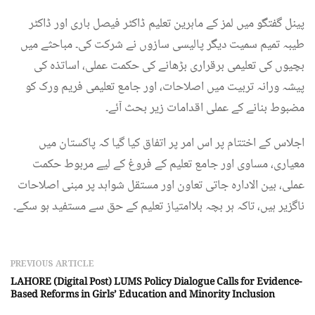
پینل گفتگو میں لمز کے ماہرین تعلیم ڈاکٹر فیصل باری اور ڈاکٹر
طیبہ تمیم سمیت دیگر پالیسی سازوں نے شرکت کی۔ مباحثے میں
بچیوں کی تعلیمی برقراری بڑھانے کی حکمت عملی، اساتذہ کی
پیشہ ورانہ تربیت میں اصلاحات، اور جامع تعلیمی فریم ورک کو
مضبوط بنانے کے عملی اقدامات زیر بحث آئے۔
اجلاس کے اختتام پر اس امر پر اتفاق کیا گیا کہ پاکستان میں
معیاری، مساوی اور جامع تعلیم کے فروغ کے لیے مربوط حکمت
عملی، بین الادارہ جاتی تعاون اور مستقل شواہد پر مبنی اصلاحات
ناگزیر ہیں، تاکہ ہر بچہ بلاامتیاز تعلیم کے حق سے مستفید ہو سکے۔
PREVIOUS ARTICLE
LAHORE (Digital Post) LUMS Policy Dialogue Calls for Evidence-
Based Reforms in Girls’ Education and Minority Inclusion