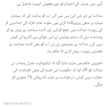
آئین میں عدلیہ کے احترام کو غیر معمولی اہمیت حاصل ہے۔
عدالت نے ڈی جی این سی سی آئی اے کو ہدایت کی کہ سوشل
میڈیا پر منفی پروپیگنڈا کرنے میں ملوث تمام افراد کی نشاندہی کر
کے رپورٹ عدالت میں جمع کرائیں اور آئندہ سماعت پر پیش ہو کر
وضاحت دیں کہ سائبر پولیس نے اس حوالے سے کارروائی کیوں
نہیں کی، عدالت نے چیئرمین پی ٹی اے کو بھی آئندہ سماعت پر
تفصیلی رپورٹ پیش کرنے کا حکم دیا۔
تحریری حکم میں مزید بتایا گیا کہ ایڈووکیٹ جنرل پنجاب نے
عدالت کو آگاہ کیا کہ حکومت اس قسم کے منفی اقدامات کی
حمایت نہیں کرتی۔ درخواست پر مزید کارروائی 15 جنوری کو
ہوگی۔
PREVIOUS ARTICLE