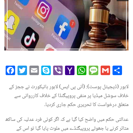
Facebook
Twitter
Email
Skype
Viber
Yahoo
WhatsAp
Messag
Gmai
Sh
Mail
لاہور (ڈیجیٹل پوسٹ): (آئی پی ایس) لاہور ہائیکورٹ نے ججز کے
خلاف سوشل میڈیا پر منفی پروپیگنڈا کے خلاف کارروائی سے
متعلق درخواست کا تحریری حکم جاری کردیا۔
عدالتی حکم میں واضح کیا گیا ہے کہ اگر کوئی فرد عدلیہ کی ساکھ
متاثر کرنے یا جھوٹے پروپیگنڈے میں ملوث پایا گیا تو اس کے