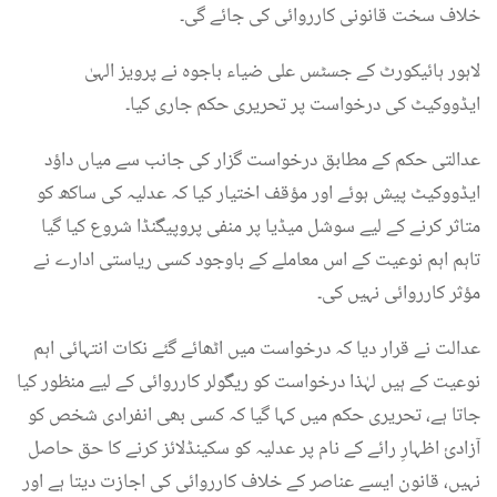
خلاف سخت قانونی کارروائی کی جائے گی۔
لاہور ہائیکورٹ کے جسٹس علی ضیاء باجوہ نے پرویز الہیٰ
ایڈووکیٹ کی درخواست پر تحریری حکم جاری کیا۔
عدالتی حکم کے مطابق درخواست گزار کی جانب سے میاں داؤد
ایڈووکیٹ پیش ہوئے اور مؤقف اختیار کیا کہ عدلیہ کی ساکھ کو
متاثر کرنے کے لیے سوشل میڈیا پر منفی پروپیگنڈا شروع کیا گیا
تاہم اہم نوعیت کے اس معاملے کے باوجود کسی ریاستی ادارے نے
مؤثر کارروائی نہیں کی۔
عدالت نے قرار دیا کہ درخواست میں اٹھائے گئے نکات انتہائی اہم
نوعیت کے ہیں لہٰذا درخواست کو ریگولر کارروائی کے لیے منظور کیا
جاتا ہے، تحریری حکم میں کہا گیا کہ کسی بھی انفرادی شخص کو
آزادیٔ اظہارِ رائے کے نام پر عدلیہ کو سکینڈلائز کرنے کا حق حاصل
نہیں، قانون ایسے عناصر کے خلاف کارروائی کی اجازت دیتا ہے اور