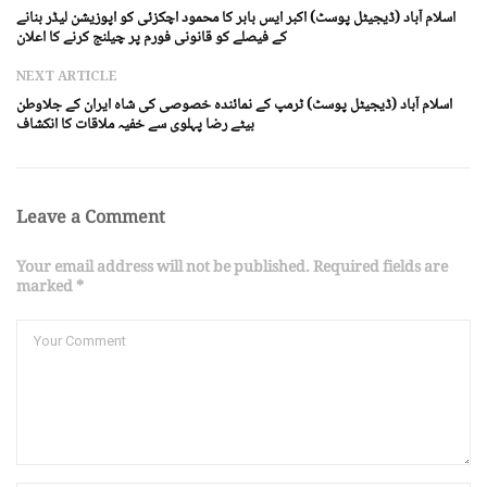
اسلام آباد (ڈیجیٹل پوسٹ) اکبر ایس بابر کا محمود اچکزئی کو اپوزیشن لیڈر بنانے
کے فیصلے کو قانونی فورم پر چیلنج کرنے کا اعلان
NEXT ARTICLE
اسلام آباد (ڈیجیٹل پوسٹ) ٹرمپ کے نمائندہ خصوصی کی شاہ ایران کے جلاوطن
بیٹے رضا پہلوی سے خفیہ ملاقات کا انکشاف
Leave a Comment
Your email address will not be published. Required fields are
marked *