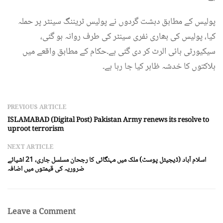
پولیس کے مطابق دہشت گردوں نے پولیس ٹریننگ سینٹر پر حملہ
کیا، پولیس کی بھاری نفری سینٹر کی طرف روانہ ہو گئی،
سیکیورٹی ہائی الرٹ کر دی گئی ہے۔حکام کے مطابق واقعے میں
ہلاکتوں کا خدشہ ظاہر کیا جا رہا ہے۔
PREVIOUS ARTICLE
ISLAMABAD (Digital Post) Pakistan Army renews its resolve to
uproot terrorism
NEXT ARTICLE
اسلام آباد (ڈیجیٹل پوسٹ) ملک میں مہنگائی کا رجحان مسلسل جاری، 21 اشیائے
ضروریہ کی قیمتوں میں اضافہ
Leave a Comment