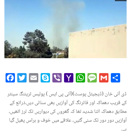
Facebook
Twitter
Email
Skype
Viber
Yahoo
WhatsAp
Messag
Gmai
Sh
Mail
ڈی آئی خان (ڈیجیٹل پوسٹ)(آئی پی ایس ) پولیس ٹریننگ سینٹر
کے قریب دھماکہ اور فائرنگ کی آوازیں بھی سنائی دیں۔ذرائع کے
مطابق دھماکہ اتنا شدید تھا کہ گھروں کی دیواریں تک لرز اٹھیں،
آوازیں دور دور تک سنی گئیں، علاقے میں خوف و ہراس پھیل گیا
ہے۔