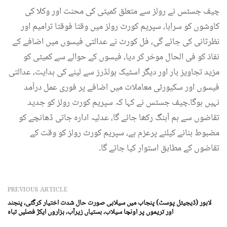
چیف جسٹس نے رولز سے متعلق کمیٹی کی محنت اور وکلا کی
کاوشوں کو سراہا، سپریم کورٹ رولز میں وقتا فوقتا ترامیم اور
نظرثانی کی جائے گی، فل کورٹ نے عدالتی فیسوں میں اضافے کے
نفاذ کو فی الحال موخر کر دیا، فیسوں کے حوالے سے کمیٹی کو
مزید تجاویز بار اور دیگر اسٹیک ہولڈرز سے لینے کی ہدایت، عدالتی
فیسوں اور سکیورٹی معاملات میں اضافے پر فوری عمل درآمد
نہیں ہوگا۔چیف جسٹس نے کہا کہ سپریم کورٹ رولز کو جدید
تقاضوں سے ہم آہنگ رکھا جائے گا، عدلیہ ادارہ جاتی ڈھانچے کو
مضبوط بنانے کیلئے پرعزم ہے، سپریم کورٹ رولز کو وقت کے
تقاضوں کے مطابق استوار کیا جائے گا۔
PREVIOUS ARTICLE
لاہور (ڈیجیٹل پوسٹ) پنجاب میں سیلابی صورت حال شدت اختیار کرگئی، پنجند
اور تریموں پر اونچا سیلاب، بستیاں زیرآب، ہزاروں ایکڑ فصلیں تباہ