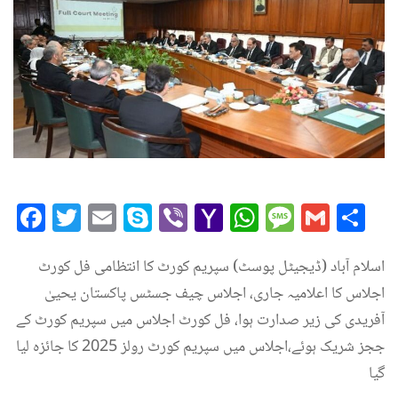
Facebook
Twitter
Email
Skype
Viber
Yahoo
WhatsAp
Messag
Gmai
Sh
Mail
اسلام آباد (ڈیجیٹل پوسٹ) سپریم کورٹ کا انتظامی فل کورٹ
اجلاس کا اعلامیہ جاری، اجلاس چیف جسٹس پاکستان یحییٰ
آفریدی کی زیر صدارت ہوا، فل کورٹ اجلاس میں سپریم کورٹ کے
ججز شریک ہوئے،اجلاس میں سپریم کورٹ رولز 2025 کا جائزہ لیا
گیا