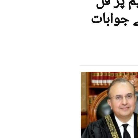
2ویں ترمیم پر فل
 جوابات