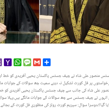
r
l
kype
Viber
Yahoo
WhatsApp
Message
Gmail
Share
Mail
جسٹس منصور علی شاہ نے چیف جسٹس پاکستان یحیی آفریدی کو خط ارس
ور علی شاہ کی جانب سے چیف جسٹس پاکستان یحیی آفریدی کو خط ب
نہوں نے چیف جسٹس سے چھ سوالات کے جوابات مانگے ہیں۔پہلا سوال
ایا گیا؟،دوسرا سوال: سپریم کورٹ رولز کی منظوری فل کورٹ کے بجائے