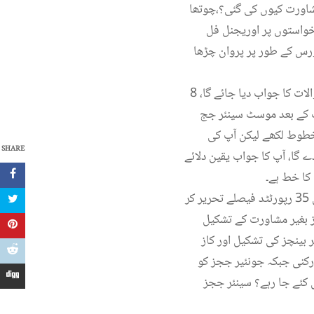
مشاورت کیوں کی گئی؟،چوتھا
نچواں سوال : 26ویں ترمیم کے خلاف درخواستوں پر اوریجنل فل
ورس کے طور پر پروان چڑھا
جسٹس منصور نے خط میں تحریر کیا کہ مجھے امید ہے نئے عدالتی سال کے آغاز کی تقریب میں ان سوالات کا جواب دیا جائے گا، 8
یف جسٹس صاحب آپ کے بعد موسٹ سینئر جج
 خطوط لکھے لیکن آپ کی
SHARE
 گا، آپ کا جواب یقین دلائے
کا خط ہے۔
جسٹس منصور نے لکھا کہ آپ کے دور میں سب سے زیادہ 3956 مقدمات میں نے نمٹائے،آپ کے دور میں 35 رپورٹٹد فیصلے تحریر کر
بینچز بغیر مشاورت کے تشکیل
 بینچز کی تشکیل اور کاز
رکنی جبکہ جونئیر ججز کو
 کئے جا رہے؟ سینئر ججز