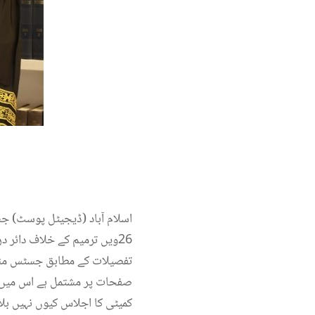
اسلام آباد (ڈیجیٹل پوسٹ) 
26ویں ترمیم کے خلاف دائر درخواستوں پر فل کورٹ تشکیل نہ دینے سمیت چھ سوالات کے جوابات مانگ لیے۔
تفصیلات کے مطابق جسٹس منص
صفحات پر مشتمل ہے اس میں ا
کمیٹی کا اجلاس کیوں نہیں بل