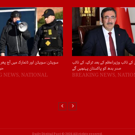
 کے نائب وزیراعظم کے بعد ترکیہ کے نائب
سویڈن: سویڈن اور ڈنمارک میں آج پھر 
صدر بدھ کو پاکستان پہنچیں گے
حر
G NEWS
,
NATIONAL
BREAKING NEWS
,
NATIO
Daily Digital Post © 2026 All rights reservd.