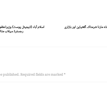
ہ مارنا شرمناک، گھٹیاپن اور بازاری
اسلام آباد (ڈیجیٹل پوسٹ) وزیراعظم 
رجسٹرڈ سیلاب متاثر
be published. Required fields are marked *