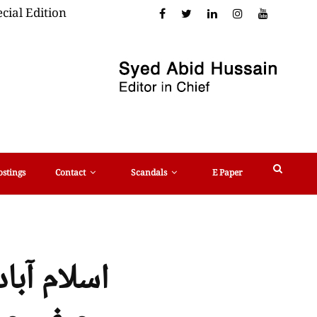
cial Edition
ostings
Contact
Scandals
E Paper
اسلام آب