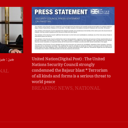
میں
United Nation(Digital Post) : The United
چین : چین
انہ
Nations Security Council strongly
دیا
condemned the Bajaur blast * Terrorism
NAL
of all kinds and forms is a serious threat to
B
world peace
BREAKING NEWS
,
NATIONAL