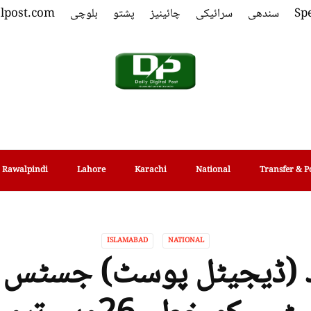
Spe
سندھی
سرائیکی
چائینیز
پشتو
بلوچی
alpost.com
Rawalpindi
Lahore
Karachi
National
Transfer & P
ISLAMABAD
NATIONAL
اد (ڈیجیٹل پوسٹ) جسٹس 