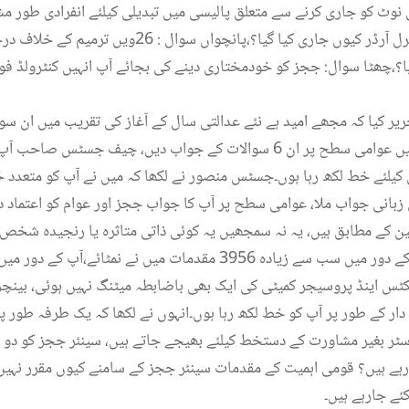
 نوٹ کو جاری کرنے سے متعلق پالیسی میں تبدیلی کیلئے انفرادی طور 
سوال: ججز کی چھٹیوں پر جنرل آرڈر کیوں جاری کیا گیا؟،پا
ا؟،چھٹا سوال: ججز کو خودمختاری دینے کی بجائے آپ انہیں کنٹرولڈ ف
ستمبر کو جوڈیشل کانفرنس میں عوامی سطح پر ان 6 سوالات کے جواب دیں، چ
 کیلئے خط لکھ رہا ہوں۔جسٹس منصور نے لکھا کہ میں نے آپ کو متعدد
زبانی جواب ملا، عوامی سطح پر آپ کا جواب ججز اور عوام کو اعتماد دے
ئین کے مطابق ہیں، یہ نہ سمجھیں یہ کوئی ذاتی متاثرہ یا رنجیدہ شخص 
کتوبر 2024 سے پریکٹس اینڈ پروسیجر کمیٹی کی ایک بھی باضابطہ میٹنگ نہیں ہوئی، 
 دار کے طور پر آپ کو خط لکھ رہا ہوں۔انہوں نے لکھا کہ یک طرفہ طور پر
ٹر بغیر مشاورت کے دستخط کیلئے بھیجے جاتے ہیں، سینئر ججز کو دو 
 رہے ہیں؟ قومی اہمیت کے مقدمات سینئر ججز کے سامنے کیوں مقرر نہیں
کئے جارہے ہیں۔