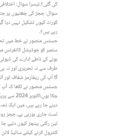
کی گئی؟،تیسرا سوال: اختلافی
کورٹ کیوں تشکیل نہیں دیا گی
رہے ہیں؟۔
ہونے کے ناطے ادارے کی ڈیوٹی
طرف سے نہ تحریری اور نہ ہی 
گا آپ کی ریفارمز شفاف اور آ
چکا ہوں،ا
دیئے جا رہے ہیں، میں ایک ذمہ
لسٹ جاری ہورہی ہے، ججز روس
تین رکنی بینچز کیوں دئیے جا
کنٹرول کرنے کیلئے سائیڈ لائن 