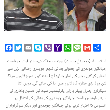
Facebook
Twitter
Email
Skype
Viber
Yahoo
WhatsAp
Messag
Gmai
Sh
Mail
اسلام آباد (ڈیجیٹل پوسٹ) روزنامہ جنگ کےسینئر فوٹو جرنلسٹ
جہانگیر چوہدری کے چھوٹے بھائی ندیم چوہدری رضائے الہٰی سے
انتقال کر گئے ، جن کی نماز جنازہ آج ( بدھ کو ) صبح 9بجے مزنگ
لٹن روڈ بڑی جنازہ گاہ لاہور میں ادا کی جائے گی۔ دریں اثنا
سیکرٹری جنرل پیپلز پارٹی پارلیمنٹینز سید نیر حسین بخاری نے
سینئر فوٹو جرنلسٹ جہانگیر چوہدری کے بھائی کے انتقال پر
افسوس کا اظہار کرتے ہوئے جہانگیر چویدری اور دیگر سوگراواران