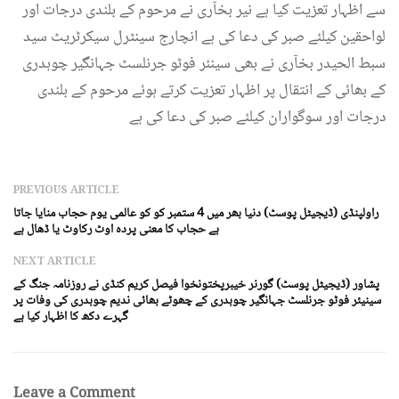
سے اظہار تعزیت کیا ہے نیر بخآری نے مرحوم کے بلندی درجات اور
لواحقین کیلئے صبر کی دعا کی ہے انچارج سینٹرل سیکرٹریٹ سید
سبط الحیدر بخآری نے بھی سینئر فوٹو جرنلسٹ جہانگیر چوہدری
کے بھائی کے انتقال پر اظہار تعزیت کرتے ہوئے مرحوم کے بلندی
درجات اور سوگواران کیلئے صبر کی دعا کی ہے
PREVIOUS ARTICLE
راولپنڈی (ڈیجیٹل پوسٹ) دنیا بھر میں 4 ستمبر کو کو عالمی یوم حجاب منایا جاتا
ہے حجاب کا معنی پردہ اوٹ رکاوٹ یا ڈھال ہے
NEXT ARTICLE
پشاور (ڈیجیٹل پوسٹ) گورنر خیبرپختونخوا فیصل کریم کنڈی نے روزنامہ جنگ کے
سینیئر فوٹو جرنلسٹ جہانگیر چوہدری کے چھوٹے بھائی ندیم چوہدری کی وفات پر
گہرے دکھ کا اظہار کیا ہے
Leave a Comment