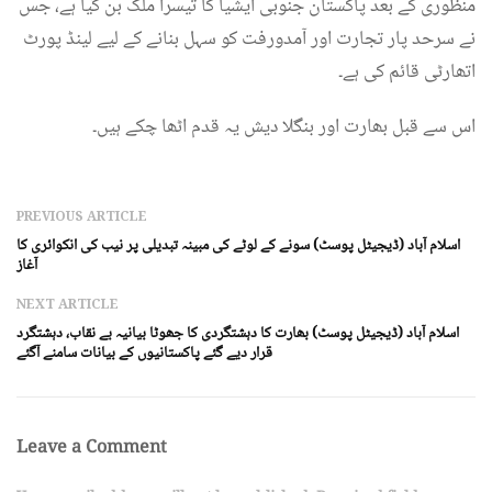
منظوری کے بعد پاکستان جنوبی ایشیا کا تیسرا ملک بن گیا ہے، جس
نے سرحد پار تجارت اور آمدورفت کو سہل بنانے کے لیے لینڈ پورٹ
اتھارٹی قائم کی ہے۔
اس سے قبل بھارت اور بنگلا دیش یہ قدم اٹھا چکے ہیں۔
PREVIOUS ARTICLE
اسلام آباد (ڈیجیٹل پوسٹ) سونے کے لوٹے کی مبینہ تبدیلی پر نیب کی انکوائری کا
آغاز
NEXT ARTICLE
اسلام آباد (ڈیجیٹل پوسٹ) بھارت کا دہشتگردی کا جھوٹا بیانیہ بے نقاب، دہشتگرد
قرار دیے گئے پاکستانیوں کے بیانات سامنے آگئے
Leave a Comment