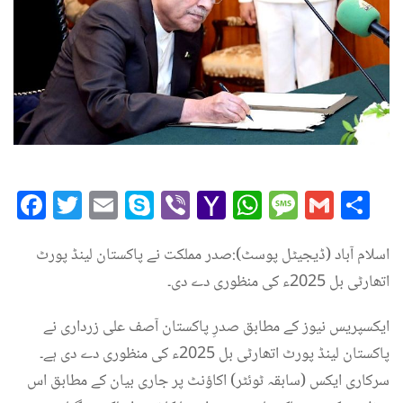
Facebook
Twitter
Email
Skype
Viber
Yahoo
WhatsAp
Messag
Gmai
Sh
Mail
اسلام آباد (ڈیجیٹل پوسٹ):صدر مملکت نے پاکستان لینڈ پورٹ
اتھارٹی بل 2025ء کی منظوری دے دی۔
ایکسپریس نیوز کے مطابق صدرِ پاکستان آصف علی زرداری نے
پاکستان لینڈ پورٹ اتھارٹی بل 2025ء کی منظوری دے دی ہے۔
سرکاری ایکس (سابقہ ٹوئٹر) اکاؤنٹ پر جاری بیان کے مطابق اس