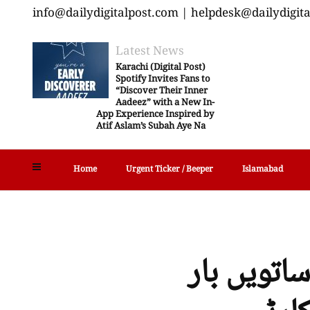
info@dailydigitalpost.com | helpdesk@dailydigit
Latest News
Karachi (Digital Post)
Spotify Invites Fans to
“Discover Their Inner
Aadeez” with a New In-
App Experience Inspired by
Atif Aslam’s Subah Aye Na
Home
Urgent Ticker / Beeper
Islamabad
تویں بار