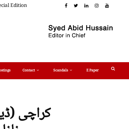
cial Edition
ostings
Contact
Scandals
E Paper
کراچی (ڈی