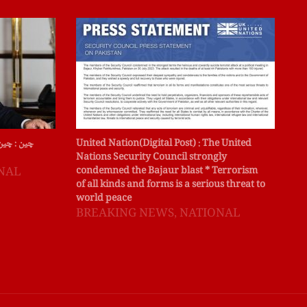
میں
United Nation(Digital Post) : The United
چین : چین
انہ
Nations Security Council strongly
دیا
condemned the Bajaur blast * Terrorism
NAL
of all kinds and forms is a serious threat to
B
world peace
BREAKING NEWS
,
NATIONAL