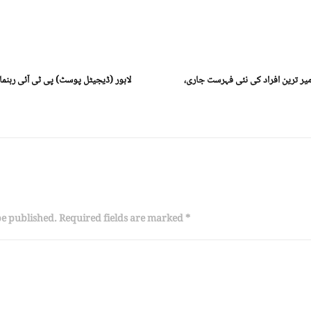
ویارک (ڈیجیٹل پوسٹ) دنیا کے 10امیر ترین افراد کی نئی فہرست جاری،
لاہور (ڈیجیٹل پوسٹ) پی ٹی آئی رہنما
be published. Required fields are marked *