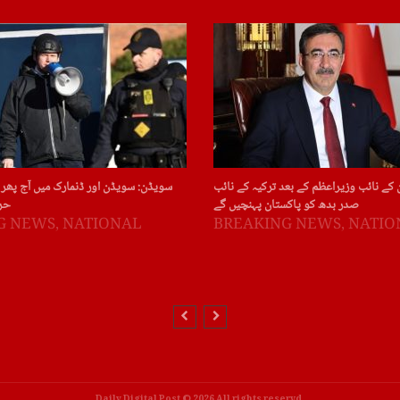
 کے نائب وزیراعظم کے بعد ترکیہ کے نائب
سویڈن: سویڈن اور ڈنمارک میں آج پھر 
صدر بدھ کو پاکستان پہنچیں گے
حر
G NEWS
,
NATIONAL
BREAKING NEWS
,
NATIO
Daily Digital Post © 2026 All rights reservd.