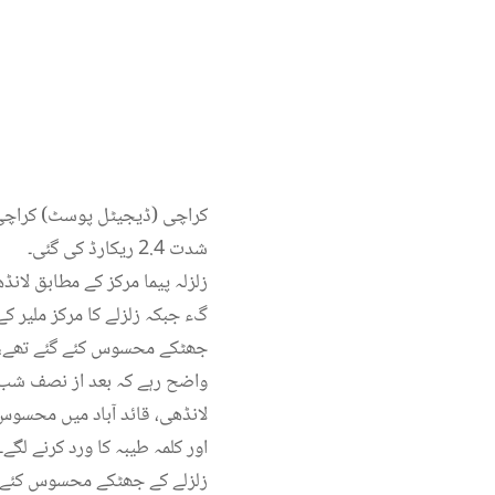
کراچی (ڈیجیٹل پوسٹ) کراچی 
شدت 2.4 ریکارڈ کی گئی۔
جھٹکے محسوس کئے گئے تھے، زلزلے کی گہرائی 10 کلو میٹر ریکارڈ کی گئی، زلزلے کا
واضح رہے کہ بعد از نصف شب 
لانڈھی، قائد آباد میں محسوس
زلزلے کے جھٹکے محسوس کئے گ