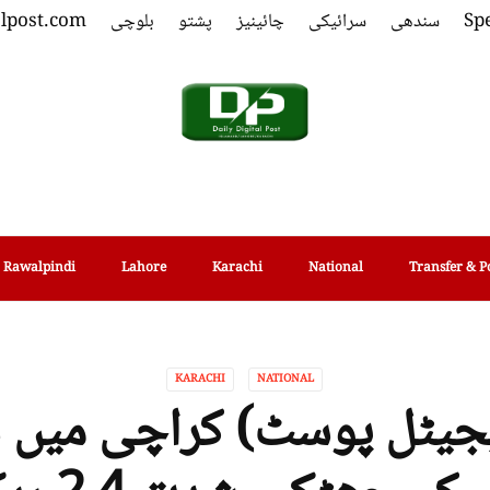
Spe
سندھی
سرائیکی
چائینیز
پشتو
بلوچی
alpost.com
Rawalpindi
Lahore
Karachi
National
Transfer & P
KARACHI
NATIONAL
جیٹل پوسٹ) کراچی میں سا