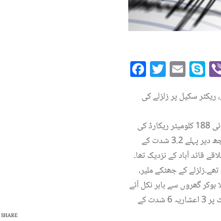
Facebook
Twitte
Emai
S
ریکٹر سکیل پر زلزلے کی
زلزلہ پیما مرکز کے مطابق لانڈھی فالٹ لائن پر ساتویں بار زلزلے کے جھٹکے محسوس کئے گئے ہیں، گہرائی 188 کلومیٹر ریکارڈ کی
گء جبکہ زلزلے کا مرکز ملیر کے مشرق میں 11 کلومیٹر فاصلے پر تھا۔اس سے پہلے اسی فالٹ لائن پر کچھ دیر پہلے 3.2 شدت کے
ے۔زلزلے کے جھٹکے ملیر،
ہوکر گھروں سے باہر نکل آئے
اور کلمہ طیبہ کا ورد کرنے لگے۔یاد رہے کہ اس سے قبل بھی کراچی میں اتوار کی شام پانچ بجکر 33 منٹ پر 3 اعشاریہ 6 شدت کے
SHARE