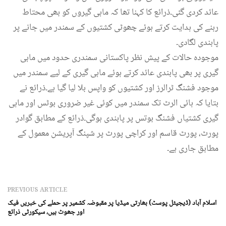
عائد کردی گئی۔ذرائع کا کہنا تھا کہ ماہی گیروں کو بھی محتاط
رہنے کی ہدایت کرتے ہوئے چھوٹی کشتیوں کے سمندر میں جانے پر
پابندی لگادی۔
موجودہ حالات کے پیش نظر پاکستانی سمندری حدود میں ماہی
گیری پر بھی پابندی عائد کرتے ہوئے ماہی گیری کے لیے سمندر میں
موجود فشنگ ٹرالرز اور کشتیوں کو واپس بلا لیا گیا ہے۔ذرائع نے
بتایا کہ ہائی الرٹ تک سمندر میں کوئی غیر ضروری بوٹس اور ماہی
گیری کشتیاں فشنگ بوتس پر پابندی ہوگی۔ذرائع کے مطابق گوادر
پورٹ، پورٹ قاسم اور کراچی پورٹ پر شپنگ آپریشن معمول کے
مطابق جاری ہے۔
PREVIOUS ARTICLE
اسلام آباد (ڈیجیٹل پوسٹ) بھارتی میڈیا پر مقبوضہ کشمیر پر حملے کی خبریں فیک
اور جھوٹ ہیں، سیکورٹی ذرائع