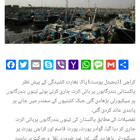
Facebook
Twitter
Email
Skype
Viber
Yahoo
WhatsAp
Messag
Gmai
Sh
Mail
کراچی (ڈیجیٹل پوسٹ) پاک بھارت کشیدگی کے پیش نظر
پاکستانی بندرگاہوں پر ہائی الرٹ جاری کرتے ہوئے تینوں بندرگاہوں
پر سیکیورٹی بڑھادی گئی جبکہ کشتیوں کے سمندر میں جانے پر
پابندی عائد کردی گئی۔
تفصیلات کے مطابق پاکستان کی تینوں بندرگاہوں پرہائی الرٹ
جاری کر دیا گیا، گوادر پورٹ، پورٹ قاسم اور کراچی پورٹ پر
سیکیورٹی بڑھا دی گئی اور غیر ضروری نقل و حرکت پر پابندی