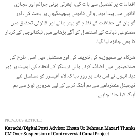
اقدامات پر تفصیل سے بات کی، ابھرتی ہوئی جرائم اور مجازی
اثاثوں سے پیدا ہونے والی قانونی پیچیدگیوں پر بحث کی، اور
گواہان کی حفاظت کے نظام کو بہتر بنانے اور قانونی تحقیق میں
مصنوعی ذہانت کے استعمال کو آگے بڑھانے میں ٹیکنالوجی کے کردار
کا بھی جائزہ لیا گیا۔
شرکاء نے سمپوزیم کی تعریف کی اور مستقبل میں اسی طرح کی
صلاحیتوں میں اضافہ کرنے والی ٹریننگز کے انعقاد کی اہمیت پر زور
دیا۔ انہوں نے اس بات پر زور دیا کہ لاء آفیسرز کو مسلسل نئے
ڈیجیٹل منظرنامے سے ہم آہنگ کرنے کے لیے ضروری ٹولز سے ہم
آہنگ کیا جانا چاہیے۔
PREVIOUS ARTICLE
Karachi (Digital Post) Advisor Ehsan Ur Rehman Mazari Thanks
CM Over Suspension of Controversial Canal Project