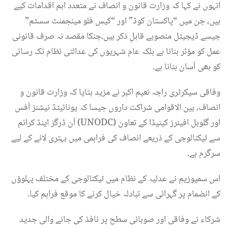
انہوں نے کہا کہ وزارت قانون و انصاف نے متعدد اہم اقدامات کیے
ہیں، جن میں “پاکستان کوڈ” اور “کیس فلو مینجمنٹ سسٹم”
جیسے ڈیجیٹل منصوبے قابلِ ذکر ہیں۔جنکا مقصد نہ صرف قانونی
عمل کو مؤثر بنانا ہے بلکہ عام شہریوں کی عدالتی نظام تک رسائی
کو بھی آسان بنانا ہے۔
وفاقی سیکرٹری راجہ نعیم اکبر نے مزید بتایا کہ وزارت قانون و
انصاف، بین الاقوامی شراکت داروں جیسا کہ یونائیٹڈ نیشنز آفس
آن ڈرگز اینڈ کرائم (UNODC) اور گلوبل افیئرز کینیڈا کے تعاون
سے ٹیکنالوجی کے ذریعے انصاف کی فراہمی میں بہتری لانے کے لیے
سرگرم ہے۔
اس سمپوزیم نے عدلیہ کے نظام میں ٹیکنالوجی کے مختلف پہلوؤں
کے انضمام پر گہرائی سے تبادلہ خیال کرنے کا موقع فراہم کیا۔
شرکاء نے وفاقی اور صوبائی سطح پر نافذ کی جانے والی جدید