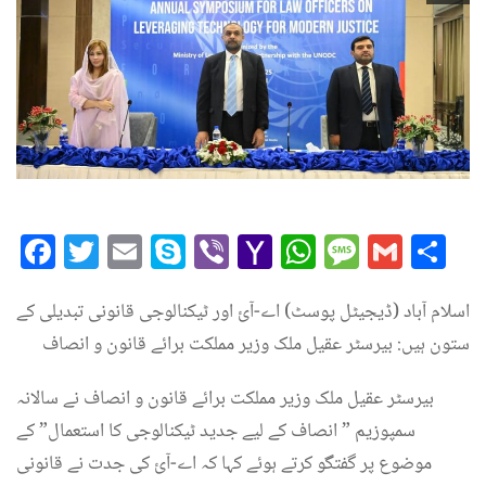
Facebook
Twitter
Email
Skype
Viber
Yahoo
WhatsAp
Messag
Gmai
Sh
Mail
اسلام آباد (ڈیجیٹل پوسٹ) اے-آئ اور ٹیکنالوجی قانونی تبدیلی کے
ستون ہیں: بیرسٹر عقیل ملک وزیر مملکت برائے قانون و انصاف
بیرسٹر عقیل ملک وزیر مملکت برائے قانون و انصاف نے سالانہ
سمپوزیم ” انصاف کے لیے جدید ٹیکنالوجی کا استعمال” کے
موضوع پر گفتگو کرتے ہوئے کہا کہ اے-آئ کی جدت نے قانونی