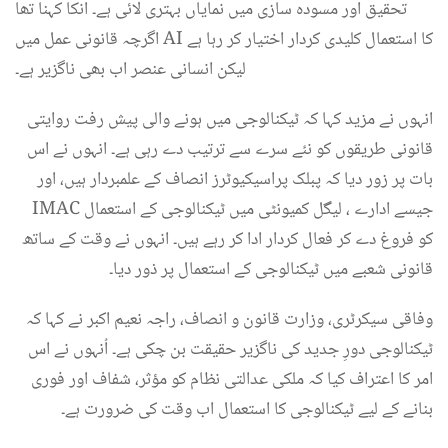
تحقیق اور مسودہ سازی میں نمایاں بہتری لائی ہے۔ انکا کہنا تھا
اگرچہ قانونی عمل میں AI کا استعمال کلیدی کردار اختیار کر رہا ہے
لیکن انسانی عنصر اب بھی ناگزیر ہے۔
انہوں نے مزید کہا کہ ٹیکنالوجی میں ہونے والی پیش رفت روایتی
قانونی طریقوں کو نئے سرے سے ترتیب دے رہی ہے۔ انہوں نے اس
بات پر زور دیا کہ پبلک پراسیکیوٹرز انصاف کے علمبردار ہیں، اور
IMAC جیسے ادارے ، لیگل کمیونٹی میں ٹیکنالوجی کے استعمال
کو فروغ دے کر فعال کردار ادا کر رہے ہیں۔ انہوں نے وقت کے ساتھ
قانونی شعبے میں ٹیکنالوجی کے استعمال پر ذور دیا۔
وفاقی سیکرٹری، وزارت قانون و انصاف، راجہ نعیم اکبر نے کہا کہ
ٹیکنالوجی دورِ جدید کی ناگزیر حقیقت بن چکی ہے۔ اُنہوں نے اس
امر کا اعتراف کیا کہ ملکی عدالتی نظام کو مؤثر، شفاف اور فوری
بنانے کے لیے ٹیکنالوجی کا استعمال اب وقت کی ضرورت ہے۔