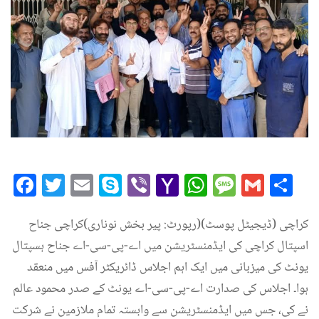
Facebook
Twitter
Email
Skype
Viber
Yahoo
WhatsAp
Messag
Gmai
Sh
Mail
کراچی (ڈیجیٹل پوسٹ)(رپورٹ: پیر بخش نوناری)کراچی جناح
اسپتال کراچی کی ایڈمنسٹریشن میں اے-پی-سی-اے جناح ہسپتال
یونٹ کی میزبانی میں ایک اہم اجلاس ڈائریکٹر آفس میں منعقد
ہوا۔ اجلاس کی صدارت اے-پی-سی-اے یونٹ کے صدر محمود عالم
نے کی، جس میں ایڈمنسٹریشن سے وابستہ تمام ملازمین نے شرکت