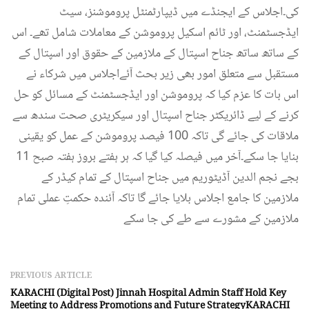
کی۔اجلاس کے ایجنڈے میں ڈیپارٹمنٹل پروموشنز، سیٹ
ایڈجسٹمنٹ، اور ٹائم اسکیل پروموشن کے معاملات شامل تھے۔ اس
کے ساتھ ساتھ جناح اسپتال کے ملازمین کے حقوق اور اسپتال کے
مستقبل سے متعلق امور بھی زیر بحث آئےاجلاس میں شرکاء نے
اس بات کا عزم کیا کہ پروموشن اور ایڈجسٹمنٹ کے مسائل کو حل
کرنے کے لیے ڈائریکٹر جناح اسپتال اور سیکریٹری صحت سندھ سے
ملاقات کی جائے گی تاکہ 100 فیصد پروموشن کے عمل کو یقینی
بنایا جا سکے۔آخر میں فیصلہ کیا گیا کہ ہر ہفتے بروز ہفتہ صبح 11
بجے نجم الدین آڈیٹوریم میں جناح اسپتال کے تمام کیڈر کے
ملازمین کا جامع اجلاس بلایا جائے گا تاکہ آئندہ حکمتِ عملی تمام
ملازمین کے مشورے سے طے کی جا سکے
PREVIOUS ARTICLE
KARACHI (Digital Post) Jinnah Hospital Admin Staff Hold Key
Meeting to Address Promotions and Future StrategyKARACHI