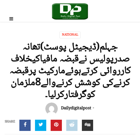
NATIONAL
جہلم(ڈیجیٹل پوسٹ)تھانہ
صدرپولیس نےقبضہ مافیاکیخلاف
کارروائی کرتےہوئےمارکیٹ پرقبضہ
کرنےکی کوشش کرنےوالے8ملزمان
کوگرفتارکرلیا۔
Dailydigitalpost
SHARE