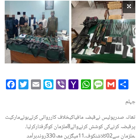
Facebook
Twitter
Email
Skype
Viber
Yahoo
WhatsAp
Messag
Gmai
Sh
Mail
جہلم
تھانہ صدرپولیس نےقبضہ مافیاکیخلاف کارروائی کرتےہوئےمارکیٹ
پرقبضہ کرنےکی کوشش کرنےوالے8ملزمان کوگرفتارکرلیا۔
ملزمان سے02کلاشنکوف،11میگزین معہ330روندبرآمد،