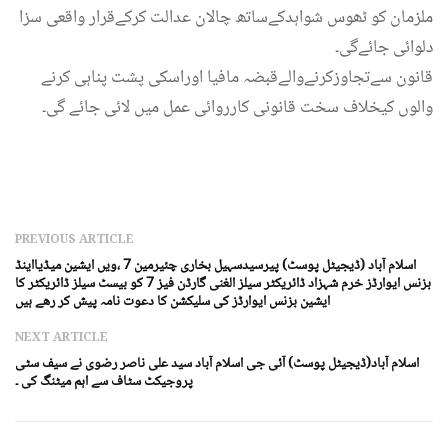
ملزمان کو ٹھوس شواہدکےساتھ چالان عدالت کرکےقرار واقعی سزا
دلوائی جائےگی۔
قانون سےتجاوزکرنےوالےقبضہ مافیا اوراسکی پشت پناہی کرنے
والوں کیخلاف سخت قانونی کارروائی عمل میں لائی جائے گی۔
PREVIOUS ARTICLE
اسلام آباد (ڈیجیٹل پوسٹ) پیرسیدسہیل بخاری چئیرمین 7 ،ویں ایشین میڈیااینڈ
بزنس ایوارڈز خرم شہزاد ڈائریکٹر سیلز الغنی گارڈن فیز 7 کو بیسٹ سیلز ڈائریکٹر کا
ایشین بزنس ایوارڈز کی سلیکشن کا دعوت نامہ پیش کر رھے ہیں
NEXT ARTICLE
اسلام آباد(ڈیجیٹل پوسٹ) آئی جی اسلام آباد سید علی ناصر رضوی نے سیف سٹی
پروجیکٹ سٹاف سے اہم میٹنگ کی ۔