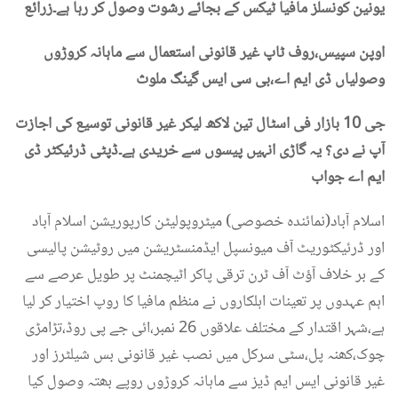
یونین کونسلز مافیا ٹیکس کے بجائے رشوت وصول کر رہا ہے۔زرائع
اوپن سپیس،روف ٹاپ غیر قانونی استعمال سے ماہانہ کروڑوں
وصولیاں ڈی ایم اے،بی سی ایس گینگ ملوث
جی 10 بازار فی اسٹال تین لاکھ لیکر غیر قانونی توسیع کی اجازت
آپ نے دی؟ یہ گاڑی انہیں پیسوں سے خریدی ہے۔ڈپٹی ڈرئیکٹر ڈی
ایم اے جواب
اسلام آباد(نمائندہ خصوصی) میٹروپولیٹن کارپوریشن اسلام آباد
اور ڈرئیکٹوریٹ آف میونسپل ایڈمنسٹریشن میں روٹیشن پالیسی
کے بر خلاف آؤٹ آف ٹرن ترقی پاکر اٹیچمنٹ پر طویل عرصے سے
اہم عہدوں پر تعینات اہلکاروں نے منظم مافیا کا روپ اختیار کر لیا
ہے،شہر اقتدار کے مختلف علاقوں 26 نمبر،ائی جے پی روڈ،تڑامڑی
چوک،کھنہ پل،سٹی سرکل میں نصب غیر قانونی بس شیلٹرز اور
غیر قانونی ایس ایم ڈیز سے ماہانہ کروڑوں روپے بھتہ وصول کیا