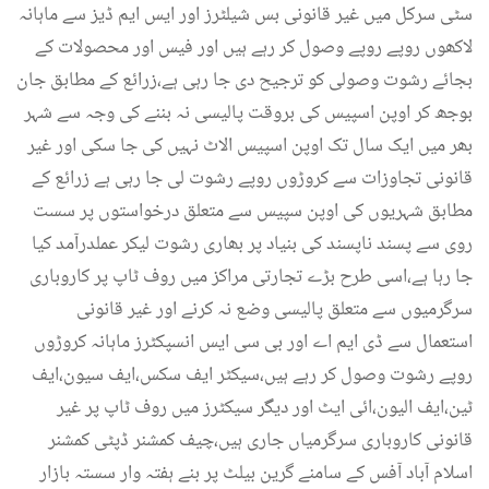
سٹی سرکل میں غیر قانونی بس شیلٹرز اور ایس ایم ڈیز سے ماہانہ
لاکھوں روپے روپے وصول کر رہے ہیں اور فیس اور محصولات کے
بجائے رشوت وصولی کو ترجیح دی جا رہی ہے،زرائع کے مطابق جان
بوجھ کر اوپن اسپیس کی بروقت پالیسی نہ بننے کی وجہ سے شہر
بھر میں ایک سال تک اوپن اسپیس الاٹ نہیں کی جا سکی اور غیر
قانونی تجاوزات سے کروڑوں روپے رشوت لی جا رہی ہے زرائع کے
مطابق شہریوں کی اوپن سپیس سے متعلق درخواستوں پر سست
روی سے پسند ناپسند کی بنیاد پر بھاری رشوت لیکر عملدرآمد کیا
جا رہا ہے،اسی طرح بڑے تجارتی مراکز میں روف ٹاپ پر کاروباری
سرگرمیوں سے متعلق پالیسی وضع نہ کرنے اور غیر قانونی
استعمال سے ڈی ایم اے اور بی سی ایس انسپکٹرز ماہانہ کروڑوں
روپے رشوت وصول کر رہے ہیں،سیکٹر ایف سکس،ایف سیون،ایف
ٹین،ایف الیون،ائی ایٹ اور دیگر سیکٹرز میں روف ٹاپ پر غیر
قانونی کاروباری سرگرمیاں جاری ہیں،چیف کمشنر ڈپٹی کمشنر
اسلام آباد آفس کے سامنے گرین بیلٹ پر بنے ہفتہ وار سستہ بازار