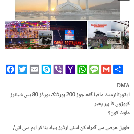
Facebook
Twitter
Email
Skype
Viber
Yahoo
WhatsAp
Messag
Gmai
Sh
Mail
DMA
ایڈورٹائزمنٹ مافیا گٹھ جوڑ 200 ہورڈنگ بورڈز 80 بس شیلٹرز
کروڑوں کا ہیر پھیر
ملوث کون؟
طویل عرصے سے گمراہ کن اسٹے آرڈرز بنیاد بنا کر ایم سی آئی/