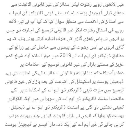
میں لاکھوں روپے رشوت لیکر اسٹالز کی غیر قانونی الاٹمنٹ سے
متعلق ڈیلی ڈیجیٹل پوسٹ نمائندے نے ڈپٹی ڈائریکٹر ڈی ایم اے
سے اسٹالز کی الاٹمنٹ سے متعلق سوال کیا کہ کیا آپ نے تین لاکھ
روپے فی اسٹال رشوت لیکر غیر قانونی توسیع کی اجازت دی جس
پر انہوں نے پاس کھڑی گاڑی کی طرف اشارہ کرتے ہوئے بتایا کہ یہ
گاڑی انہوں نے اسی رشوت کے پیسوں سے حاصل کی ہے زرائع کے
مطابق ڈرئیکٹر ڈی ایم اے نے 2019 میں میئر اسلام آباد شیخ انصر
عزیز کے سستے بازار کی غیر قانونی توسیع کے احکامات پر
عملدرآمد کا حکم دیا اور غیر قانونی اسٹالز بنانے کی اجازت دی ہے،
ڈیجیٹل پوسٹ پر اسکینڈل کی اشاعت کے بعد بازار کی غیر قانونی
توسیع میں ملوث ڈپٹی ڈائریکٹر ڈی ایم اے کے احکامات پر انکے
ماتحت اسٹنٹ ڈائریکٹر ڈی ایم اے کی سربراہی میں ایک انکوائری
کمیٹی تشکیل دی گئی ہے اسٹنٹ ڈائریکٹر ڈی ایم اے نے ڈیجیٹل
پوسٹ کو بتایا کہ انہوں نے بازار کا وزٹ کیا ہے جلد رپورٹ مرتب
کر لی جائے گی،ڈی ایم اے کے ایک ذمہ دار آفیسر نے ڈیجیٹل پوسٹ