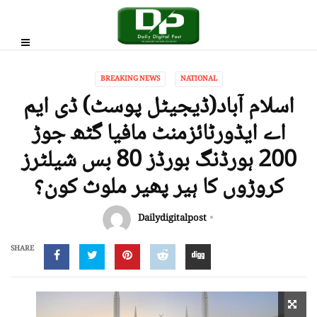
BREAKING NEWS
NATIONAL
اسلام آباد(ڈیجیٹل پوسٹ) ڈی ایم
اے ایڈورٹائزمنٹ مافیا گٹھ جوڑ
200 ہورڈنگ بورڈز 80 بس شیلٹرز
کروڑوں کا ہیر پھیر ملوث کون؟
Dailydigitalpost
SHARE