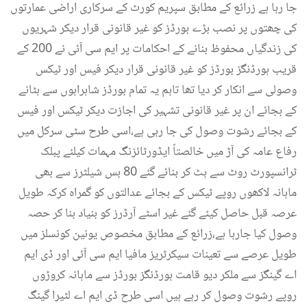
جا رہا ہے زرائع کے مطابق سپریم کورٹ کے سرکاری اراضی عمارتوں
کی چھتوں پر نصب بڑے بورڈز کو غیر قانونی قرار دیکر شہریوں
کی زندگیاں محفوظ بنانے کے احکامات پر ایم سی آئی نے 200 کے
قریب ہورڈنگز بورڈز کو غیر قانونی قرار دیکر فیس اور ٹیکس
وصولی سے انکار کر دیا تھا تاہم یہ تمام بورڈز شاہراہوں سے ہٹانے
کے بجائے ان پر غیر قانونی تشہیر کی اجازت دیکر ٹیکس اور فیس
کے بجائے رشوت وصول کی جا رہی ہے،اسی طرح سٹی سرکل میں
رفاع عامہ کی آڑ میں خالصتاً ایڈورٹائزنگ مہمات کیلئے پبلک
ٹرانسپورٹ روٹ سے ہٹ کر بنائے گئے 80 بس شیلٹرز سے بھی
ماہانہ لاکھوں روپے ٹیکس کے بجائے عدالتوں کو گمراہ کرکہ طویل
عرصہ قبل حاصل کیئے گئے غیر اسٹے آرڈرز کو بنیاد بنا کر حصہ
وصول کیا جارہا ہے،زرائع کے مطابق مخصوص یونین کونسلز میں
طویل عرصے سے تعینات سیکرٹریز مافیا ایم سی آئی اور ڈی ایم
اے گینگز سے ملکر دیو قامت ہورڈنگز بورڈز سے ماہانہ کروڑوں
روپے رشوت وصول کر رہے ہیں اسی طرح ڈی ایم اے لٹیرا گینگ