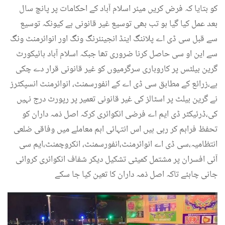
کو بتایا کہ فرض کریں میئر اسلام آباد کے احکامات پر پانچ سال
بعد عمل کیا گیا ہو تب بھی توسیع غیر قانونی ہے کیونکہ توسیع
سے قبل سی ڈی اے پلاننگ اینڈ انجینئرنگ ونگ اور انوائرمنٹ ونگ
سے این او سی حاصل کرنا ضروری تھا جبکہ اسلام آباد ہائیکورٹ
گرین بیلٹس پر کاروباری سرگرمیوں کو غیر قانونی قرار دے چکی
ہے،زرائع کے مطابق سی ڈی اے کے انفورسمنٹ، انوائرمنٹ انسپکٹرز
نے گرین بیلٹ پر اسٹالز کی غیر قانونی تعمیر پر رپورٹ درج نہیں
کی،ڈرئیکٹر ڈی ایم اے فرضی انکوائری کرکہ اصل ذمہ داران کو
تحفظ فراہم کر رہی ہیں اس انتہائی اہم معاملے میں وفاقی ضلعی
انتظامیہ،سی ڈی اے انوائرمنٹ،انفورسمنٹ، انکروچمنٹ،ایم سی
آئی افسران پر مشتمل کمیٹی تشکیل دیکر شفاف انکوائری کروائی
جانی چاہئے تاکہ اصل ذمہ داران کا تعین کیا جا سکے