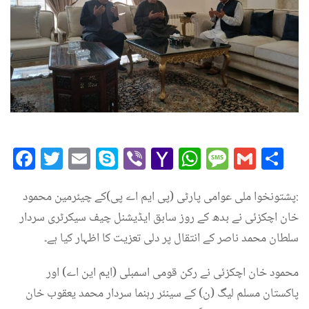
Facebook
Twitter
Email
Skype
Viber
Yahoo
WhatsAp
Messag
Gmai
Sh
Mail
:پشتونخوا ملی عوامی پارٹی (پی ایم اے پی)کے چیئرمین محمود
خان اچکزئی نے بدھ کے روز سابق ایڈیشنل چیف سیکرٹری سردار
سلطان محمد ناصر کے انتقال پر دلی تعزیت کا اظہار کیا ہے۔
محمود خان اچکزئی نے رکن قومی اسمبلی (ایم این اے) اور
پاکستان مسلم لیگ (ن) کے سینئر رہنما سردار محمد یعقوب خان