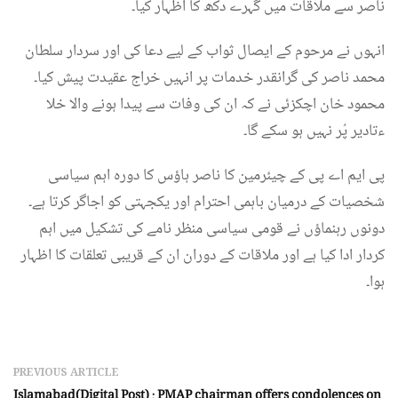
ناصر سے ملاقات میں گہرے دکھ کا اظہار کیا۔
انہوں نے مرحوم کے ایصال ثواب کے لیے دعا کی اور سردار سلطان
محمد ناصر کی گرانقدر خدمات پر انہیں خراج عقیدت پیش کیا۔
محمود خان اچکزئی نے کہ ان کی وفات سے پیدا ہونے والا خلا
ءتادیر پُر نہیں ہو سکے گا۔
پی ایم اے پی کے چیئرمین کا ناصر ہاؤس کا دورہ اہم سیاسی
شخصیات کے درمیان باہمی احترام اور یکجہتی کو اجاگر کرتا ہے۔
دونوں رہنماؤں نے قومی سیاسی منظر نامے کی تشکیل میں اہم
کردار ادا کیا ہے اور ملاقات کے دوران ان کے قریبی تعلقات کا اظہار
ہوا۔
PREVIOUS ARTICLE
Islamabad(Digital Post) : PMAP chairman offers condolences on