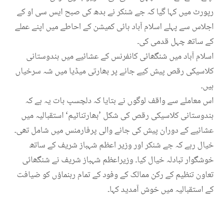
رپورٹ میں کہا گیا کہ جے شنکر نے بدھ کی صبح ایس سی او کے
اجلاس سے پہلے اسلام آباد ہائی کمیشن کے احاطے میں اپنے عملے
کے ساتھ چہل قدمی کی۔
اسلام آباد میں شنگھائی کانفرنس کے عشائیے میں ہندوستانی
کلاسیکی رقص پیش کیے جانے پر بھارتی میڈیا میں شہ سرخیاں
ہیں۔
اس معاملے سے واقف لوگوں نے بتایا کہ دلچسپ بات یہ ہے کہ
ہندوستانی کلاسیکی رقص کی شکل ’بھارتناٹیم‘ استقبالیہ میں
عشائیے کے دوران پیش کی جانے والی پرفارمنس میں شامل تھی۔
خیال رہے کہ جے شنکر اور وزیر اعظم شہباز شریف کے ساتھ
خوشگوار تبادلہ خیال کیا۔ وزیراعظم شہباز شریف نے شنگھائی
تعاون تنظیم کے رکن ممالک کے وفود کے تمام رہنماؤں کو ضیافت
کے استقبالیہ میں خوش آمدید کہا۔