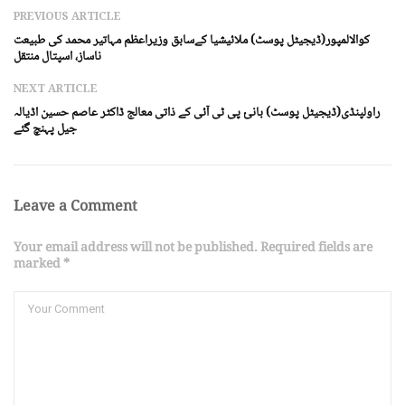
PREVIOUS ARTICLE
کوالالمپور(ڈیجیٹل پوسٹ) ملائیشیا کےسابق وزیراعظم مہاتیر محمد کی طبیعت
ناساز، اسپتال منتقل
NEXT ARTICLE
راولپنڈی(ڈیجیٹل پوسٹ) بانیٔ پی ٹی آئی کے ذاتی معالج ڈاکٹر عاصم حسین اڈیالہ
جیل پہنچ گئے
Leave a Comment
Your email address will not be published. Required fields are
marked *