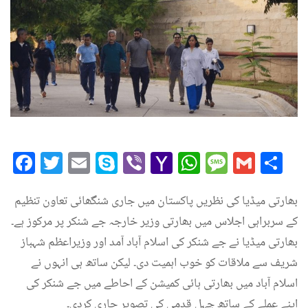
Facebook
Twitter
Email
Skype
Viber
Yahoo
WhatsAp
Messag
Gmai
Sh
Mail
بھارتی میڈیا کی نظریں پاکستان میں جاری شنگھائی تعاون تنظیم
کے سربراہی اجلاس میں بھارتی وزیر خارجہ جے شنکر پر مرکوز ہے۔
بھارتی میڈیا نے جے شنکر کی اسلام آباد آمد اور وزیراعظم شہباز
شریف سے ملاقات کو خوب اہمیت دی۔ لیکن ساتھ ہی انہوں نے
اسلام آباد میں بھارتی ہائی کمیشن کے احاطے میں جے شنکر کی
اپنے عملے کے ساتھ چہل قدمی کی تصویر جاری کردی۔