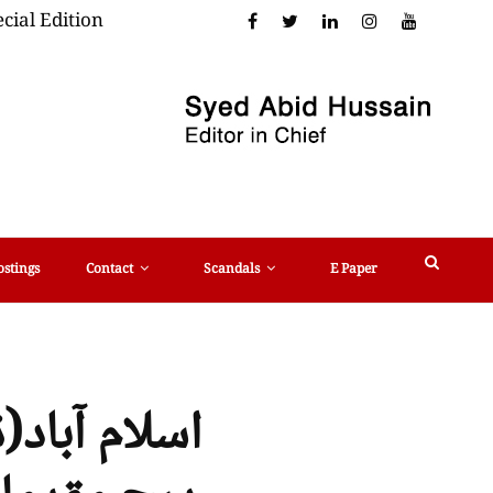
cial Edition
ostings
Contact
Scandals
E Paper
اسلام آباد