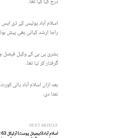
درج کیا گیا تھا۔
اسلام آباد پولیس کے ڈی ای
راجا ارشد کیانی بھی پیش ہوئے
بشریٰ بی بی کے وکیل فیصل چو
گرفتار کر لیا تھا۔
بعد ازاں اسلام آباد ہائی ک
نمٹا دی۔
NEXT ARTICLE
اس