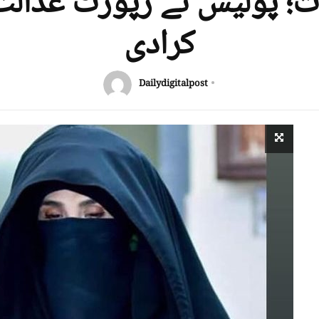
ت؛ پولیس نے رپورٹ عدالت
کرادی
Dailydigitalpost