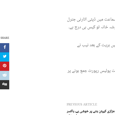
ماعت میں ڈپٹی اٹارنی جنرل
وشہ خانہ ٹو کیس ہی درج ہے۔
SHARE
ں بریت کے بعد نیب نے
ست پولیس رپورٹ جمع ہونے پر
PREVIOUS ARTICLE
زازی کیپٹن بننے پر خوشی ہے، باکسر