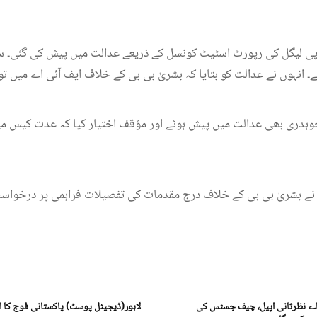
س پی لیگل کی رپورٹ اسٹیٹ کونسل کے ذریعے عدالت میں پیش کی گئی۔ س
۔ انہوں نے عدالت کو بتایا کہ بشریٰ بی بی کے خلاف ایف آئی اے میں ت
ہدری بھی عدالت میں پیش ہوئے اور مؤقف اختیار کیا کہ عدت کیس می
ورٹ نے بشریٰ بی بی کے خلاف درج مقدمات کی تفصیلات فراہمی پر درخوا
لام آباد(ڈیجیٹل پوسٹ) آرٹیکل 63 اے نظرثانی اپیل، چیف جسٹس کی
لاہور(ڈیجیٹل پوسٹ) پاکستانی فوج کا اع