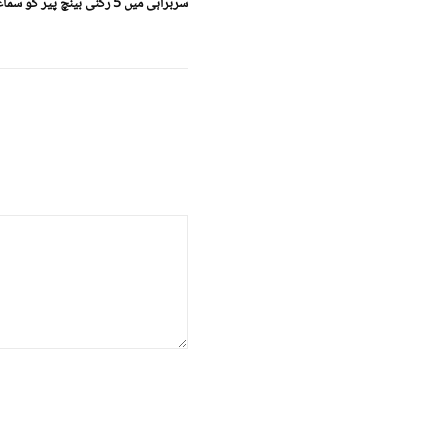
سربراہی میں 5 رکنی بینچ پیر کو سماعت کرے گا