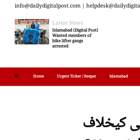
info@dailydigitalpost.com | helpdesk@dailydigit
Latest News
Islamabad (Digital Post)
Wanted members of
bike lifter gangs
arrested
Home
Urgent Ticker / Beeper
Islamabad
بی کیخلاف