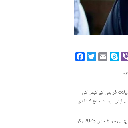
Facebook
Twitte
Emai
S
ی۔
صیلات فراہمی کے کیس کی
ے اپنی رپورٹ جمع کروا دی ۔
پولیس رپورٹ میں بتایا گیا ہے کہ بشری بی بی کے خلاف اسلام آباد کے تھانہ کوہسار میں ایک مقدمہ درج ہے، جو 6 جون 2023ء کو